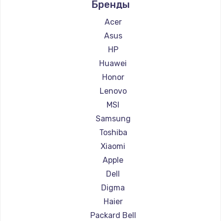
Бренды
Ремонт ноутбуков Alienware
Ремонт ноутбуков Aquarius
Acer
Ремонт ноутбуков Gigabyte
Asus
Ремонт ноутбуков Aorus
HP
Ремонт ноутбуков Maibenben
Huawei
Ремонт ноутбуков Getac
Honor
Ремонт ноутбуков Epson
Lenovo
Ремонт ноутбуков Philips
MSI
Ремонт ноутбуков LG
Samsung
Ремонт ноутбуков Panasonic
Toshiba
Ремонт ноутбуков Irbis
Xiaomi
Ремонт ноутбуков Thunderobot
Apple
Ремонт ноутбуков Hasee
Dell
Ремонт ноутбуков ZTE
Digma
Ремонт ноутбуков Hiper
Haier
Ремонт ноутбуков Evga
Packard Bell