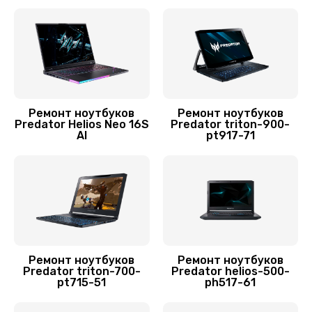
Заказать
Замена SSD ноутбука Predator
1490 руб.
Заказать
Ремонт ноутбуков
Ремонт ноутбуков
Замена HDD (замена жёсткого диска)
Predator Helios Neo 16S
Predator triton-900-
AI
pt917-71
500 руб.
Заказать
Установка драйверов Windows
450 руб.
Заказать
Ремонт ноутбуков
Ремонт ноутбуков
Predator triton-700-
Predator helios-500-
pt715-51
ph517-61
Замена кулера
600 руб.