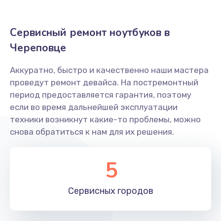
750 руб.
Заказать
Сервисный ремонт ноутбуков в
Череповце
Замена тачпада
990 руб.
Аккуратно, быстро и качественно наши мастера
проведут ремонт девайса. На постремонтный
Заказать
период предоставляется гарантия, поэтому
если во время дальнейшей эксплуатации
Настройка ОС ноутбука Predator
техники возникнут какие-то проблемы, можно
820 руб.
снова обратиться к нам для их решения.
Заказать
5
Замена видеокарты
2490 руб.
Сервисных
городов
Заказать