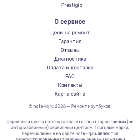
Ремонт ноутбуков Google
Prestigio
Ремонт ноутбуков Echips
Microsoft
О сервисе
Ремонт ноутбуков Ardor
Alienware
Ремонт ноутбуков iru
Aquarius
Цены на ремонт
Ремонт ноутбуков Machenike
Gigabyte
Гарантия
Ремонт ноутбуков DEXP
Aorus
Отзывы
Ремонт ноутбуков Teclast
Maibenben
Диагностика
Ремонт ноутбуков CHUWI
Getac
Оплата и доставка
Ремонт ноутбуков Colorful
Epson
FAQ
Philips
Контакты
LG
Карта сайта
Panasonic
© note-iq.ru
2026
— Ремонт ноутбуков.
Irbis
Thunderobot
Сервисный центр note-iq.ru является пост гарантийным (не
Hasee
авторизованным) сервисным центром. Торговые марки,
перечисленные на сайте note-iq.ru, являются
ZTE
зарегистрированным товарными знаками компаний