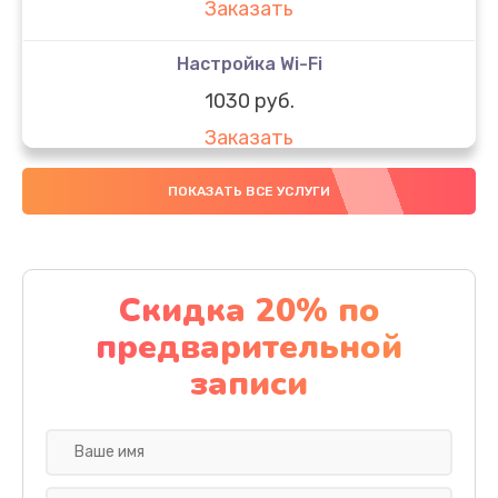
Заказать
Настройка Wi-Fi
1030 руб.
Заказать
Восстановление данных
ПОКАЗАТЬ ВСЕ УСЛУГИ
990 руб.
Заказать
Скидка 20% по
Настройка ОС ноутбука LG
предварительной
1090 руб.
записи
Заказать
Настройка BIOS
930 руб.