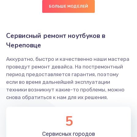
Замена оперативной памяти
БОЛЬШЕ МОДЕЛЕЙ
890 руб.
Заказать
Сервисный ремонт ноутбуков в
Замена жесткого диска
Череповце
750 руб.
Аккуратно, быстро и качественно наши мастера
Заказать
проведут ремонт девайса. На постремонтный
период предоставляется гарантия, поэтому
Замена микрофона
если во время дальнейшей эксплуатации
1050 руб.
техники возникнут какие-то проблемы, можно
снова обратиться к нам для их решения.
Заказать
Замена вебкамеры
5
1260 руб.
Заказать
Сервисных
городов