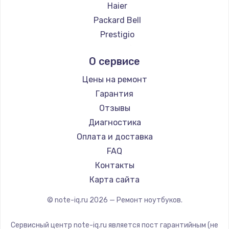
Ремонт ноутбуков Evga
Haier
Ремонт ноутбуков Google
Packard Bell
Ремонт ноутбуков Echips
Prestigio
Ремонт ноутбуков Ardor
Microsoft
О сервисе
Ремонт ноутбуков Predator
Alienware
Ремонт ноутбуков iru
Aquarius
Цены на ремонт
Ремонт ноутбуков Machenike
Gigabyte
Гарантия
Ремонт ноутбуков DEXP
Aorus
Отзывы
Ремонт ноутбуков Teclast
Maibenben
Диагностика
Ремонт ноутбуков CHUWI
Getac
Оплата и доставка
Ремонт ноутбуков Colorful
Epson
FAQ
Philips
Контакты
Panasonic
Карта сайта
Irbis
© note-iq.ru
2026
— Ремонт ноутбуков.
Thunderobot
Hasee
Сервисный центр note-iq.ru является пост гарантийным (не