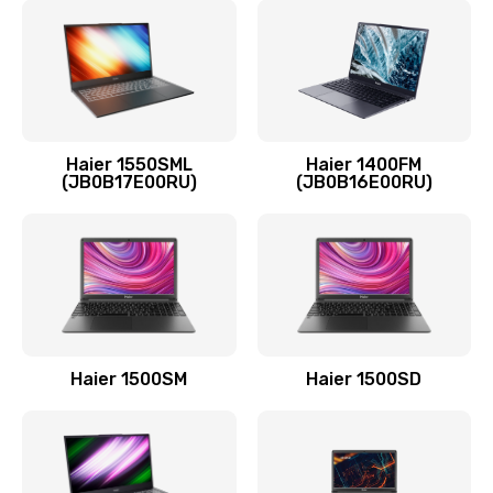
Заказать
Замена тачпада
945 руб.
Заказать
Haier 1550SML
Haier 1400FM
(JB0B17E00RU)
(JB0B16E00RU)
Замена аккумулятора
690 руб.
Заказать
Замена видеокарты
1895 руб.
Haier 1500SM
Haier 1500SD
Заказать
Замена термопасты
960 руб.