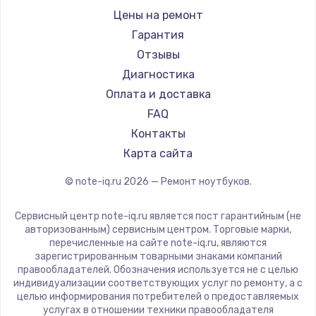
Ремонт ноутбуков iru
Gigabyte
Цены на ремонт
Ремонт ноутбуков Machenike
Aorus
Гарантия
Ремонт ноутбуков DEXP
Maibenben
Отзывы
Ремонт ноутбуков Teclast
Getac
Диагностика
Ремонт ноутбуков CHUWI
Epson
Оплата и доставка
Ремонт ноутбуков Colorful
Philips
FAQ
LG
Контакты
Panasonic
Карта сайта
Irbis
© note-iq.ru
2026
— Ремонт ноутбуков.
Thunderobot
Hasee
Сервисный центр note-iq.ru является пост гарантийным (не
ZTE
авторизованным) сервисным центром. Торговые марки,
перечисленные на сайте note-iq.ru, являются
Hiper
зарегистрированным товарными знаками компаний
Evga
правообладателей. Обозначения используется не с целью
индивидуализации соответствующих услуг по ремонту, а с
Google
целью информирования потребителей о предоставляемых
Echips
услугах в отношении техники правообладателя