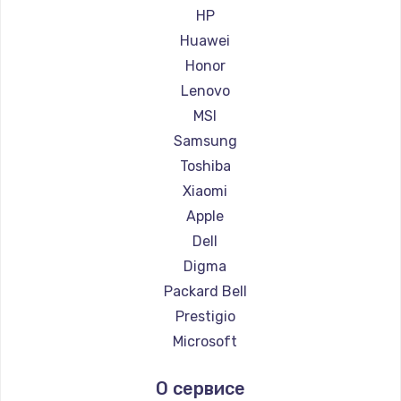
Ремонт ноутбуков Maibenben
HP
Ремонт ноутбуков Getac
Huawei
Ремонт ноутбуков Epson
Honor
Ремонт ноутбуков Philips
Lenovo
Ремонт ноутбуков LG
MSI
Ремонт ноутбуков Panasonic
Samsung
Ремонт ноутбуков Irbis
Toshiba
Ремонт ноутбуков Thunderobot
Xiaomi
Ремонт ноутбуков Hasee
Apple
Ремонт ноутбуков ZTE
Dell
Ремонт ноутбуков Hiper
Digma
Ремонт ноутбуков Evga
Packard Bell
Ремонт ноутбуков Google
Prestigio
Ремонт ноутбуков Echips
Microsoft
Ремонт ноутбуков Ardor
Alienware
О сервисе
Ремонт ноутбуков Predator
Aquarius