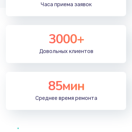
Часа приема
заявок
2885 руб.
Заказать
Замена северного моста
3000+
2885 руб.
Заказать
Довольных
клиентов
Замена процессора
1395 руб.
85мин
Заказать
Среднее время
ремонта