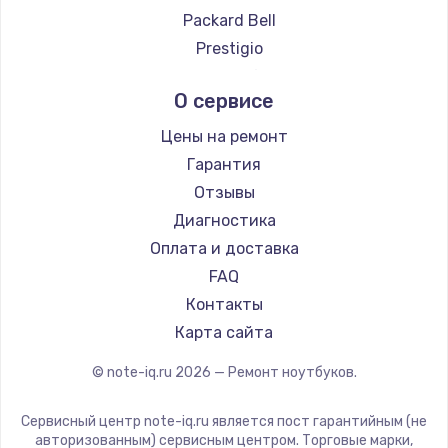
Ремонт ноутбуков Google
Packard Bell
Ремонт ноутбуков Echips
Prestigio
Ремонт ноутбуков Ardor
Microsoft
О сервисе
Ремонт ноутбуков Predator
Alienware
Ремонт ноутбуков iru
Aquarius
Цены на ремонт
Ремонт ноутбуков Machenike
Aorus
Гарантия
Ремонт ноутбуков DEXP
Maibenben
Отзывы
Ремонт ноутбуков Teclast
Getac
Диагностика
Ремонт ноутбуков CHUWI
Epson
Оплата и доставка
Ремонт ноутбуков Colorful
Philips
FAQ
LG
Контакты
Panasonic
Карта сайта
Irbis
© note-iq.ru
2026
— Ремонт ноутбуков.
Thunderobot
Hasee
Сервисный центр note-iq.ru является пост гарантийным (не
ZTE
авторизованным) сервисным центром. Торговые марки,