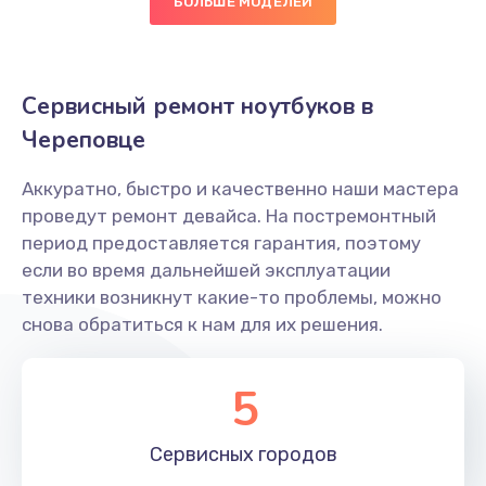
БОЛЬШЕ МОДЕЛЕЙ
995 руб.
Заказать
Сервисный ремонт ноутбуков в
Замена микрофона
Череповце
2600 руб.
Заказать
Аккуратно, быстро и качественно наши мастера
проведут ремонт девайса. На постремонтный
Замена вебкамеры
период предоставляется гарантия, поэтому
если во время дальнейшей эксплуатации
1620 руб.
техники возникнут какие-то проблемы, можно
Заказать
снова обратиться к нам для их решения.
Замена USB порта
5
1595 руб.
Заказать
Сервисных
городов