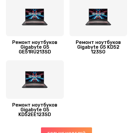
2545 руб.
Заказать
Замена термопасты
1090 руб.
Ремонт ноутбуков
Ремонт ноутбуков
Заказать
Gigabyte G5
Gigabyte G5 KD52
GE51RU213SD
123SO
Замена экрана
1390 руб.
Заказать
Замена оперативной памяти
Ремонт ноутбуков
820 руб.
Gigabyte G5
KD52EE123SD
Заказать
Замена жесткого диска