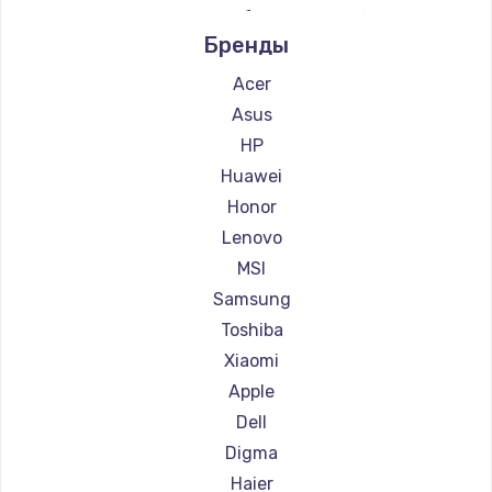
Ремонт ноутбуков Microsoft
Бренды
Ремонт ноутбуков Alienware
Ремонт ноутбуков Aquarius
Acer
Ремонт ноутбуков Aorus
Asus
Ремонт ноутбуков Maibenben
HP
Ремонт ноутбуков Getac
Huawei
Ремонт ноутбуков Epson
Honor
Ремонт ноутбуков Philips
Lenovo
Ремонт ноутбуков LG
MSI
Ремонт ноутбуков Panasonic
Samsung
Ремонт ноутбуков Irbis
Toshiba
Ремонт ноутбуков Thunderobot
Xiaomi
Ремонт ноутбуков Hasee
Apple
Ремонт ноутбуков ZTE
Dell
Ремонт ноутбуков Hiper
Digma
Ремонт ноутбуков Evga
Haier