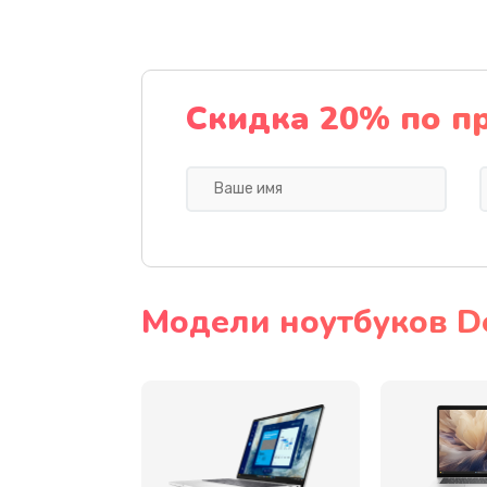
Настройка BIOS
Замена SSD ноутбука Dell
Скидка 20% по п
Установка драйверов
Замена видеочипа
Замена материнской платы
Модели ноутбуков De
Замена шлейфа матрицы
Ремонт цепей питания
Замена звуковой карты