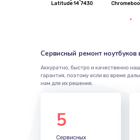
Latitude 14 7430
Chromebook
Замена экрана
Замена оперативной памяти
Замена жесткого диска
Сервисный ремонт ноутбуков 
Замена микрофона
Аккуратно, быстро и качественно на
гарантия, поэтому если во время дал
Замена вебкамеры
нам для их решения.
Замена USB порта
5
Ремонт разъема питания
Ремонт петель крышки
Сервисных