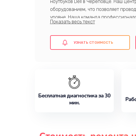
ноутбуков Dell в Череповце. Наш це
оборудованием, что позволяет провод
уровне. Наша команда профессионало
ноутбуков, что гарантирует качество
предлагаем конкурентные цены, быст
также гарантию на все виды проведен
УЗНАТЬ СТОИМОСТЬ
Записаться на ремонт стоит уже сейч
Бесплатная диагностика за 30
Рабо
мин.