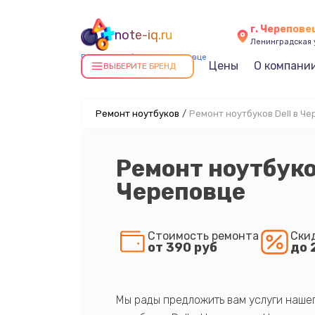
г. Черепове
note-iq.ru
Ленинградская у
Ремонт ноутбуков в Череповце
Цены
О компани
ВЫБЕРИТЕ БРЕНД
Ремонт ноутбуков
/
Ремонт ноутбуков Dell в Ч
Ремонт ноутбуков
Череповце
Стоимость ремонта
Ски
от 390 руб
до 
Мы рады предложить вам услуги наше