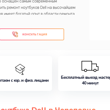
нтр оснащен самым современным
ить ремонт ноутбуков Dell на высочайшем
в имеет богатый опыт в области ремонта
 и надежность проведенных работ. Мы
рое и качественное обслуживание, а
ных работ.
КОНСУЛЬТАЦИЯ
ас!
Бесплатный выезд масте
таем с юр. и физ. лицами
40 минут