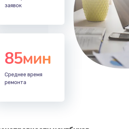
заявок
60 мин
3 года
30 мин
2 года
50 мин
2 года
85мин
60 мин
1 год
40 мин
2 года
Среднее время
ремонта