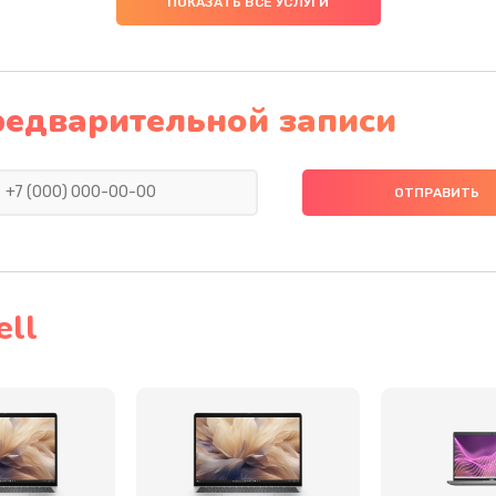
ПОКАЗАТЬ ВСЕ УСЛУГИ
60 мин
1 год
30 мин
3 года
редварительной записи
20 мин
1 год
40 мин
2 года
50 мин
1 год
ll
20 мин
2 года
50 мин
2 года
20 мин
2 года