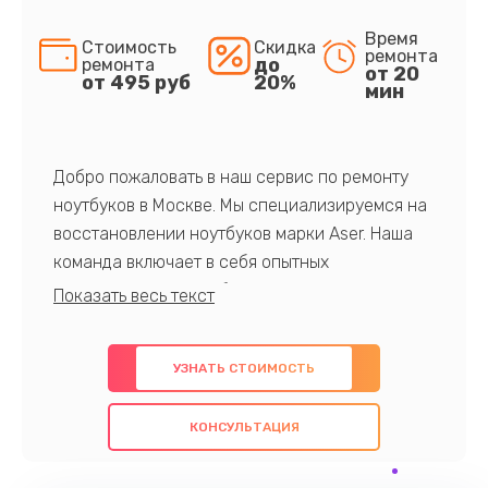
Время
Стоимость
Скидка
ремонта
до
ремонта
от 20
от 495 руб
20%
мин
Добро пожаловать в наш сервис по ремонту
ноутбуков в Москве. Мы специализируемся на
восстановлении ноутбуков марки Aser. Наша
команда включает в себя опытных
профессионалов с обширными знаниями и
многолетним опытом в данной области. Мы
предлагаем быстрый и качественный ремонт с
УЗНАТЬ СТОИМОСТЬ
использованием оригинальных компонентов, а
также гарантируем качество всех
КОНСУЛЬТАЦИЯ
проведенных работ. Наша цель - предоставить
клиентам надежное и профессиональное