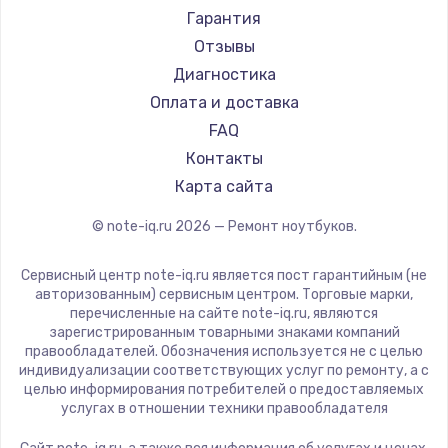
Ремонт ноутбуков Machenike
Aorus
Гарантия
Ремонт ноутбуков DEXP
Maibenben
Отзывы
Ремонт ноутбуков Teclast
Getac
Диагностика
Ремонт ноутбуков CHUWI
Epson
Оплата и доставка
Ремонт ноутбуков Colorful
Philips
FAQ
LG
Контакты
Panasonic
Карта сайта
Irbis
© note-iq.ru
2026
— Ремонт ноутбуков.
Thunderobot
Hasee
Сервисный центр note-iq.ru является пост гарантийным (не
ZTE
авторизованным) сервисным центром. Торговые марки,
перечисленные на сайте note-iq.ru, являются
Hiper
зарегистрированным товарными знаками компаний
Evga
правообладателей. Обозначения используется не с целью
индивидуализации соответствующих услуг по ремонту, а с
Google
целью информирования потребителей о предоставляемых
Echips
услугах в отношении техники правообладателя
Ardor