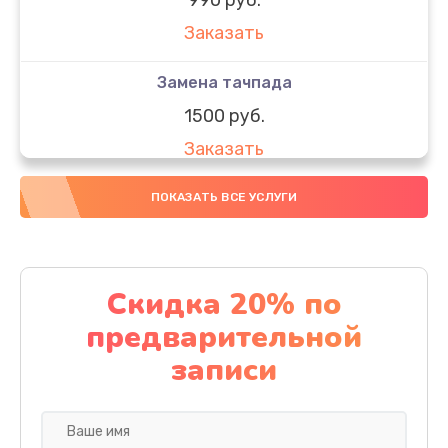
Заказать
Замена тачпада
1500 руб.
Заказать
Замена южного моста
ПОКАЗАТЬ ВСЕ УСЛУГИ
1950 руб.
Заказать
Скидка 20% по
Чистка от пыли
предварительной
1060 руб.
записи
Заказать
Настройка ОС