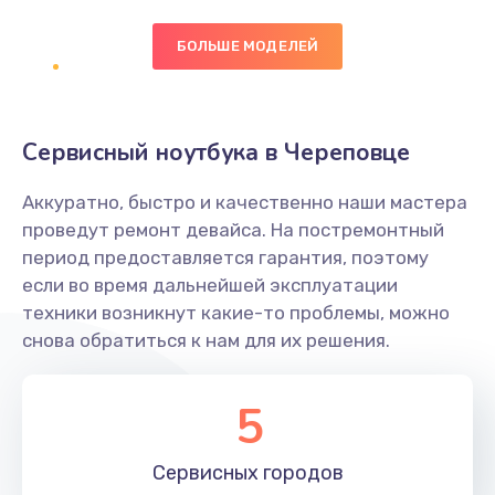
БОЛЬШЕ МОДЕЛЕЙ
Замена экрана
1095 руб.
Заказать
Сервисный ноутбука в Череповце
Замена северного моста
Аккуратно, быстро и качественно наши мастера
1950 руб.
проведут ремонт девайса. На постремонтный
Заказать
период предоставляется гарантия, поэтому
если во время дальнейшей эксплуатации
Ремонт цепей питания
техники возникнут какие-то проблемы, можно
снова обратиться к нам для их решения.
2500 руб.
Заказать
5
Замена жесткого диска
660 руб.
Сервисных
городов