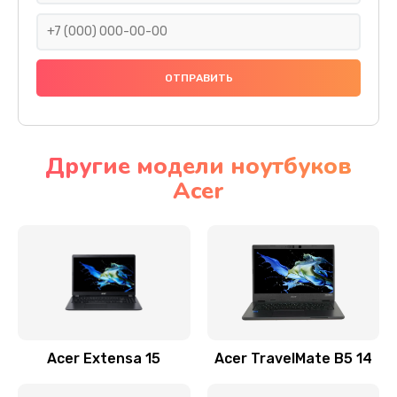
930 руб.
Заказать
Ремонт подсветки
1200 руб.
Заказать
Другие модели ноутбуков
Acer
Настройка BIOS
650 руб.
Заказать
Замена видеочипа
2500 руб.
Заказать
Acer Extensa 15
Acer TravelMate B5 14
Ремонт разъема питания