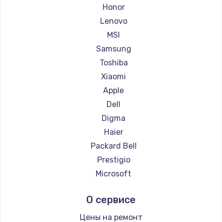
Ремонт ноутбуков Getac
Honor
Ремонт ноутбуков Epson
Lenovo
Ремонт ноутбуков Philips
MSI
Ремонт ноутбуков LG
Samsung
Ремонт ноутбуков Panasonic
Toshiba
Ремонт ноутбуков Irbis
Xiaomi
Ремонт ноутбуков Thunderobot
Apple
Ремонт ноутбуков Hasee
Dell
Ремонт ноутбуков ZTE
Digma
Ремонт ноутбуков Hiper
Haier
Ремонт ноутбуков Evga
Packard Bell
Ремонт ноутбуков Google
Prestigio
Ремонт ноутбуков Echips
Microsoft
Ремонт ноутбуков Ardor
Alienware
О сервисе
Ремонт ноутбуков Predator
Aquarius
Ремонт ноутбуков iru
Gigabyte
Цены на ремонт