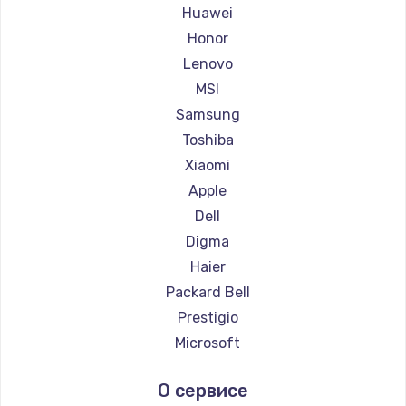
Ремонт ноутбуков Maibenben
Huawei
Ремонт ноутбуков Getac
Honor
Ремонт ноутбуков Epson
Lenovo
Ремонт ноутбуков Philips
MSI
Ремонт ноутбуков LG
Samsung
Ремонт ноутбуков Panasonic
Toshiba
Ремонт ноутбуков Irbis
Xiaomi
Ремонт ноутбуков Thunderobot
Apple
Ремонт ноутбуков Hasee
Dell
Ремонт ноутбуков ZTE
Digma
Ремонт ноутбуков Hiper
Haier
Ремонт ноутбуков Evga
Packard Bell
Ремонт ноутбуков Google
Prestigio
Ремонт ноутбуков Echips
Microsoft
Ремонт ноутбуков Ardor
Alienware
О сервисе
Ремонт ноутбуков Predator
Aquarius