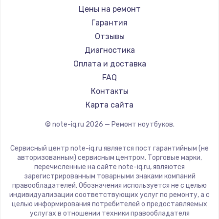
Ремонт ноутбуков iru
Gigabyte
Цены на ремонт
Ремонт ноутбуков Machenike
Aorus
Гарантия
Ремонт ноутбуков DEXP
Maibenben
Отзывы
Ремонт ноутбуков Teclast
Getac
Диагностика
Ремонт ноутбуков CHUWI
Epson
Оплата и доставка
Ремонт ноутбуков Colorful
Philips
FAQ
LG
Контакты
Panasonic
Карта сайта
Irbis
© note-iq.ru
2026
— Ремонт ноутбуков.
Thunderobot
Hasee
Сервисный центр note-iq.ru является пост гарантийным (не
ZTE
авторизованным) сервисным центром. Торговые марки,
перечисленные на сайте note-iq.ru, являются
Hiper
зарегистрированным товарными знаками компаний
Evga
правообладателей. Обозначения используется не с целью
индивидуализации соответствующих услуг по ремонту, а с
Google
целью информирования потребителей о предоставляемых
Echips
услугах в отношении техники правообладателя