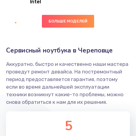
Intel
Заказать
БОЛЬШЕ МОДЕЛЕЙ
Замена экрана
1095 руб.
Заказать
Сервисный ноутбука в Череповце
Замена северного моста
Аккуратно, быстро и качественно наши мастера
1950 руб.
проведут ремонт девайса. На постремонтный
Заказать
период предоставляется гарантия, поэтому
если во время дальнейшей эксплуатации
Ремонт цепей питания
техники возникнут какие-то проблемы, можно
снова обратиться к нам для их решения.
2500 руб.
Заказать
5
Замена жесткого диска