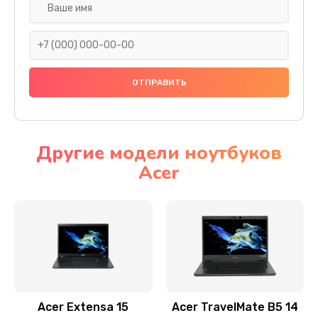
Настройка ОС
930 руб.
Заказать
Ремонт подсветки
1200 руб.
Заказать
Другие модели ноутбуков
Acer
Настройка BIOS
650 руб.
Заказать
Замена видеочипа
2500 руб.
Заказать
Acer Extensa 15
Acer TravelMate B5 14