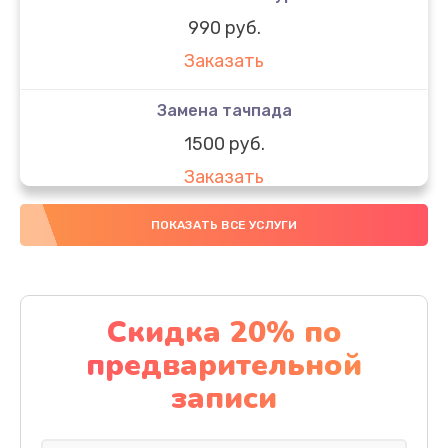
990 руб.
Заказать
Замена тачпада
1500 руб.
Заказать
Замена южного моста
ПОКАЗАТЬ ВСЕ УСЛУГИ
1950 руб.
Заказать
Скидка 20% по
Чистка от пыли
предварительной
1060 руб.
записи
Заказать