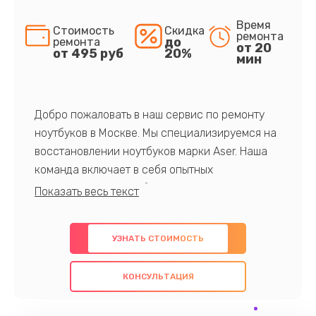
Время
Стоимость
Скидка
ремонта
до
ремонта
от 20
от 495 руб
20%
мин
Добро пожаловать в наш сервис по ремонту
ноутбуков в Москве. Мы специализируемся на
восстановлении ноутбуков марки Aser. Наша
команда включает в себя опытных
профессионалов с обширными знаниями и
многолетним опытом в данной области. Мы
предлагаем быстрый и качественный ремонт с
УЗНАТЬ СТОИМОСТЬ
использованием оригинальных компонентов, а
также гарантируем качество всех
КОНСУЛЬТАЦИЯ
проведенных работ. Наша цель - предоставить
клиентам надежное и профессиональное