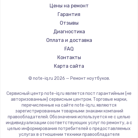
Ремонт ноутбуков iru
Gigabyte
Цены на ремонт
Ремонт ноутбуков Machenike
Aorus
Гарантия
Ремонт ноутбуков DEXP
Maibenben
Отзывы
Ремонт ноутбуков Teclast
Getac
Диагностика
Ремонт ноутбуков CHUWI
Epson
Оплата и доставка
Ремонт ноутбуков Colorful
Philips
FAQ
LG
Контакты
Panasonic
Карта сайта
Irbis
© note-iq.ru
2026
— Ремонт ноутбуков.
Thunderobot
Hasee
Сервисный центр note-iq.ru является пост гарантийным (не
ZTE
авторизованным) сервисным центром. Торговые марки,
перечисленные на сайте note-iq.ru, являются
Hiper
зарегистрированным товарными знаками компаний
Evga
правообладателей. Обозначения используется не с целью
индивидуализации соответствующих услуг по ремонту, а с
Google
целью информирования потребителей о предоставляемых
Echips
услугах в отношении техники правообладателя