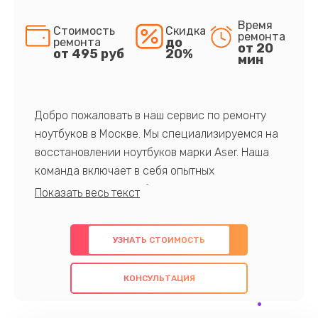
Время
Стоимость
Скидка
ремонта
до
ремонта
от 20
от 495 руб
20%
мин
Добро пожаловать в наш сервис по ремонту
ноутбуков в Москве. Мы специализируемся на
восстановлении ноутбуков марки Aser. Наша
команда включает в себя опытных
профессионалов с обширными знаниями и
многолетним опытом в данной области. Мы
предлагаем быстрый и качественный ремонт с
УЗНАТЬ СТОИМОСТЬ
использованием оригинальных компонентов, а
также гарантируем качество всех
КОНСУЛЬТАЦИЯ
проведенных работ. Наша цель - предоставить
клиентам надежное и профессиональное