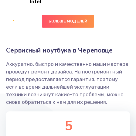
Intel
Заказать
БОЛЬШЕ МОДЕЛЕЙ
Замена экрана
1095 руб.
Заказать
Сервисный ноутбука в Череповце
Замена северного моста
Аккуратно, быстро и качественно наши мастера
1950 руб.
проведут ремонт девайса. На постремонтный
Заказать
период предоставляется гарантия, поэтому
если во время дальнейшей эксплуатации
Ремонт цепей питания
техники возникнут какие-то проблемы, можно
снова обратиться к нам для их решения.
2500 руб.
Заказать
5
Замена жесткого диска