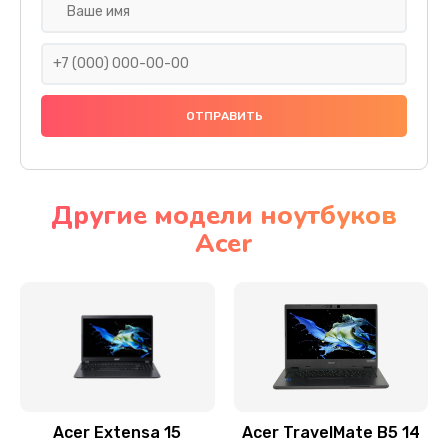
Настройка ОС
930 руб.
Заказать
Ремонт подсветки
1200 руб.
Заказать
Другие модели ноутбуков
Acer
Настройка BIOS
650 руб.
Заказать
Замена видеочипа
2500 руб.
Заказать
Acer Extensa 15
Acer TravelMate B5 14