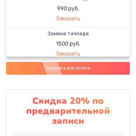
990 руб.
Заказать
Замена тачпада
1500 руб.
Заказать
Замена южного моста
ПОКАЗАТЬ ВСЕ УСЛУГИ
1950 руб.
Заказать
Скидка 20% по
Чистка от пыли
предварительной
1060 руб.
записи
Заказать