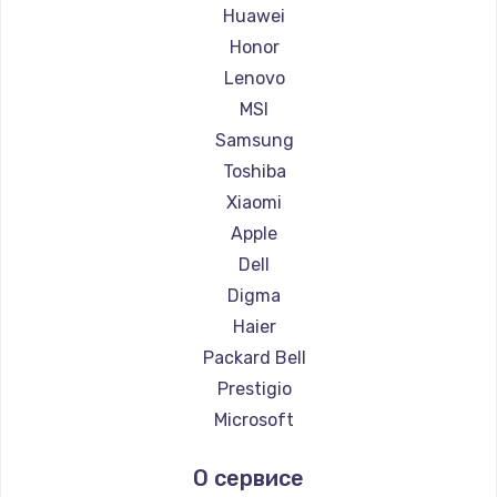
Ремонт ноутбуков Maibenben
Huawei
Ремонт ноутбуков Getac
Honor
Ремонт ноутбуков Epson
Lenovo
Ремонт ноутбуков Philips
MSI
Ремонт ноутбуков LG
Samsung
Ремонт ноутбуков Panasonic
Toshiba
Ремонт ноутбуков Irbis
Xiaomi
Ремонт ноутбуков Thunderobot
Apple
Ремонт ноутбуков Hasee
Dell
Ремонт ноутбуков ZTE
Digma
Ремонт ноутбуков Hiper
Haier
Ремонт ноутбуков Evga
Packard Bell
Ремонт ноутбуков Google
Prestigio
Ремонт ноутбуков Echips
Microsoft
Ремонт ноутбуков Ardor
Alienware
О сервисе
Ремонт ноутбуков Predator
Aquarius