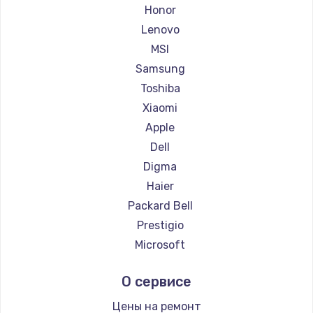
Ремонт ноутбуков Getac
Honor
Ремонт ноутбуков Epson
Lenovo
Ремонт ноутбуков Philips
MSI
Ремонт ноутбуков LG
Samsung
Ремонт ноутбуков Panasonic
Toshiba
Ремонт ноутбуков Irbis
Xiaomi
Ремонт ноутбуков Thunderobot
Apple
Ремонт ноутбуков Hasee
Dell
Ремонт ноутбуков ZTE
Digma
Ремонт ноутбуков Hiper
Haier
Ремонт ноутбуков Evga
Packard Bell
Ремонт ноутбуков Google
Prestigio
Ремонт ноутбуков Echips
Microsoft
Ремонт ноутбуков Ardor
Alienware
О сервисе
Ремонт ноутбуков Predator
Aquarius
Ремонт ноутбуков iru
Gigabyte
Цены на ремонт