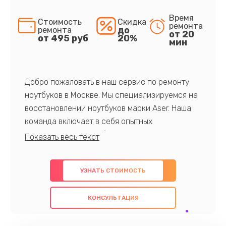
Время
Стоимость
Скидка
ремонта
до
ремонта
от 20
от 495 руб
20%
мин
Добро пожаловать в наш сервис по ремонту
ноутбуков в Москве. Мы специализируемся на
восстановлении ноутбуков марки Aser. Наша
команда включает в себя опытных
профессионалов с обширными знаниями и
многолетним опытом в данной области. Мы
предлагаем быстрый и качественный ремонт с
УЗНАТЬ СТОИМОСТЬ
использованием оригинальных компонентов, а
также гарантируем качество всех
КОНСУЛЬТАЦИЯ
проведенных работ. Наша цель - предоставить
клиентам надежное и профессиональное