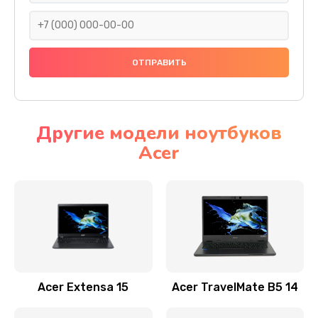
930 руб.
Заказать
Ремонт подсветки
1200 руб.
Заказать
Другие модели ноутбуков
Acer
Настройка BIOS
650 руб.
Заказать
Замена видеочипа
2500 руб.
Заказать
Acer Extensa 15
Acer TravelMate B5 14
Ремонт разъема питания