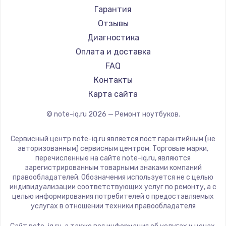
Ремонт ноутбуков Machenike
Aorus
Гарантия
Ремонт ноутбуков DEXP
Maibenben
Отзывы
Ремонт ноутбуков Teclast
Getac
Диагностика
Ремонт ноутбуков CHUWI
Epson
Оплата и доставка
Ремонт ноутбуков Colorful
Philips
FAQ
LG
Контакты
Panasonic
Карта сайта
Irbis
© note-iq.ru
2026
— Ремонт ноутбуков.
Thunderobot
Hasee
Сервисный центр note-iq.ru является пост гарантийным (не
ZTE
авторизованным) сервисным центром. Торговые марки,
перечисленные на сайте note-iq.ru, являются
Hiper
зарегистрированным товарными знаками компаний
Evga
правообладателей. Обозначения используется не с целью
индивидуализации соответствующих услуг по ремонту, а с
Google
целью информирования потребителей о предоставляемых
Echips
услугах в отношении техники правообладателя
Ardor