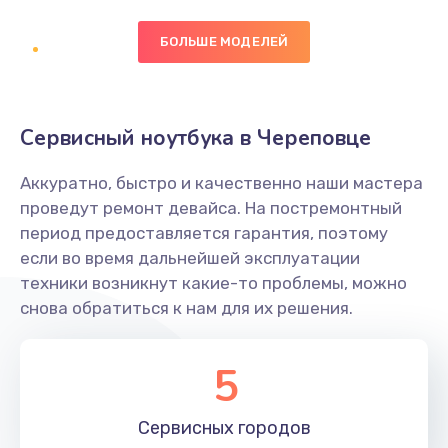
БОЛЬШЕ МОДЕЛЕЙ
Замена экрана
1095 руб.
Заказать
Сервисный ноутбука в Череповце
Замена северного моста
Аккуратно, быстро и качественно наши мастера
1950 руб.
проведут ремонт девайса. На постремонтный
Заказать
период предоставляется гарантия, поэтому
если во время дальнейшей эксплуатации
Ремонт цепей питания
техники возникнут какие-то проблемы, можно
снова обратиться к нам для их решения.
2500 руб.
Заказать
5
Замена жесткого диска
660 руб.
Сервисных
городов