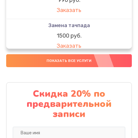
Заказать
Замена тачпада
1500 руб.
Заказать
Замена южного моста
ПОКАЗАТЬ ВСЕ УСЛУГИ
1950 руб.
Заказать
Скидка 20% по
Чистка от пыли
предварительной
1060 руб.
записи
Заказать
Настройка ОС