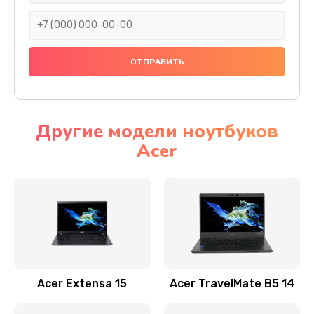
930 руб.
Заказать
Ремонт подсветки
1200 руб.
Заказать
Другие модели ноутбуков
Acer
Настройка BIOS
650 руб.
Заказать
Замена видеочипа
2500 руб.
Заказать
Acer Extensa 15
Acer TravelMate B5 14
Ремонт разъема питания