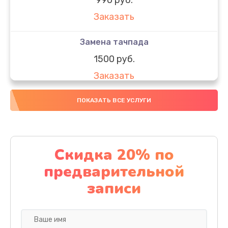
Заказать
Замена тачпада
1500 руб.
Заказать
Замена южного моста
ПОКАЗАТЬ ВСЕ УСЛУГИ
1950 руб.
Заказать
Скидка 20% по
Чистка от пыли
предварительной
1060 руб.
записи
Заказать
Настройка ОС