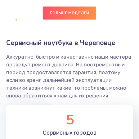
БОЛЬШЕ МОДЕЛЕЙ
Замена экрана
1095 руб.
Заказать
Сервисный ноутбука в Череповце
Замена северного моста
Аккуратно, быстро и качественно наши мастера
1950 руб.
проведут ремонт девайса. На постремонтный
Заказать
период предоставляется гарантия, поэтому
если во время дальнейшей эксплуатации
Ремонт цепей питания
техники возникнут какие-то проблемы, можно
снова обратиться к нам для их решения.
2500 руб.
Заказать
5
Замена жесткого диска
660 руб.
Сервисных
городов