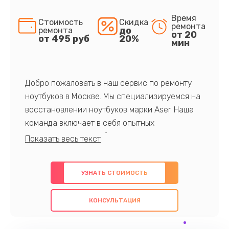
Время
Стоимость
Скидка
ремонта
до
ремонта
от 20
от 495 руб
20%
мин
Добро пожаловать в наш сервис по ремонту
ноутбуков в Москве. Мы специализируемся на
восстановлении ноутбуков марки Aser. Наша
команда включает в себя опытных
профессионалов с обширными знаниями и
многолетним опытом в данной области. Мы
предлагаем быстрый и качественный ремонт с
УЗНАТЬ СТОИМОСТЬ
использованием оригинальных компонентов, а
также гарантируем качество всех
КОНСУЛЬТАЦИЯ
проведенных работ. Наша цель - предоставить
клиентам надежное и профессиональное