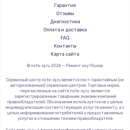
Ремонт ноутбуков Machenike
Aorus
Гарантия
Ремонт ноутбуков DEXP
Maibenben
Отзывы
Ремонт ноутбуков Teclast
Getac
Диагностика
Ремонт ноутбуков CHUWI
Epson
Оплата и доставка
Ремонт ноутбуков Colorful
Philips
FAQ
LG
Контакты
Panasonic
Карта сайта
Irbis
© note-iq.ru
2026
— Ремонт ноутбуков.
Thunderobot
Hasee
Сервисный центр note-iq.ru является пост гарантийным (не
ZTE
авторизованным) сервисным центром. Торговые марки,
перечисленные на сайте note-iq.ru, являются
Hiper
зарегистрированным товарными знаками компаний
Evga
правообладателей. Обозначения используется не с целью
индивидуализации соответствующих услуг по ремонту, а с
Google
целью информирования потребителей о предоставляемых
Echips
услугах в отношении техники правообладателя
Ardor