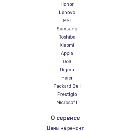
Ремонт ноутбуков Getac
Honor
Ремонт ноутбуков Epson
Lenovo
Ремонт ноутбуков Philips
MSI
Ремонт ноутбуков LG
Samsung
Ремонт ноутбуков Panasonic
Toshiba
Ремонт ноутбуков Irbis
Xiaomi
Ремонт ноутбуков Thunderobot
Apple
Ремонт ноутбуков Hasee
Dell
Ремонт ноутбуков ZTE
Digma
Ремонт ноутбуков Hiper
Haier
Ремонт ноутбуков Evga
Packard Bell
Ремонт ноутбуков Google
Prestigio
Ремонт ноутбуков Echips
Microsoft
Ремонт ноутбуков Ardor
Alienware
О сервисе
Ремонт ноутбуков Predator
Aquarius
Ремонт ноутбуков iru
Gigabyte
Цены на ремонт