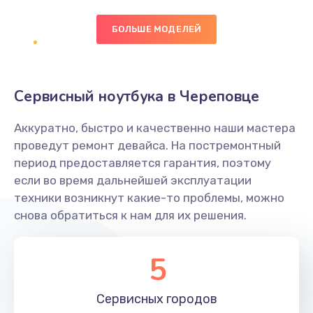
БОЛЬШЕ МОДЕЛЕЙ
Замена экрана
1095 руб.
Заказать
Сервисный ноутбука в Череповце
Замена северного моста
Аккуратно, быстро и качественно наши мастера
1950 руб.
проведут ремонт девайса. На постремонтный
Заказать
период предоставляется гарантия, поэтому
если во время дальнейшей эксплуатации
Ремонт цепей питания
техники возникнут какие-то проблемы, можно
снова обратиться к нам для их решения.
2500 руб.
Заказать
5
Замена жесткого диска
660 руб.
Сервисных
городов