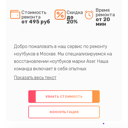
Время
Стоимость
Скидка
ремонта
до
ремонта
от 20
от 495 руб
20%
мин
Добро пожаловать в наш сервис по ремонту
ноутбуков в Москве. Мы специализируемся на
восстановлении ноутбуков марки Aser. Наша
команда включает в себя опытных
профессионалов с обширными знаниями и
многолетним опытом в данной области. Мы
предлагаем быстрый и качественный ремонт с
УЗНАТЬ СТОИМОСТЬ
использованием оригинальных компонентов, а
также гарантируем качество всех
КОНСУЛЬТАЦИЯ
проведенных работ. Наша цель - предоставить
клиентам надежное и профессиональное