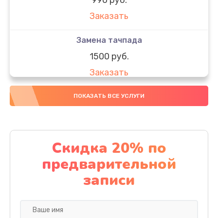
Заказать
Замена тачпада
1500 руб.
Заказать
Замена южного моста
ПОКАЗАТЬ ВСЕ УСЛУГИ
1950 руб.
Заказать
Скидка 20% по
Чистка от пыли
предварительной
1060 руб.
записи
Заказать
Настройка ОС