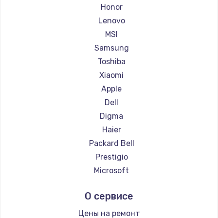
Ремонт ноутбуков Getac
Honor
Ремонт ноутбуков Epson
Lenovo
Ремонт ноутбуков Philips
MSI
Ремонт ноутбуков LG
Samsung
Ремонт ноутбуков Panasonic
Toshiba
Ремонт ноутбуков Irbis
Xiaomi
Ремонт ноутбуков Thunderobot
Apple
Ремонт ноутбуков Hasee
Dell
Ремонт ноутбуков ZTE
Digma
Ремонт ноутбуков Hiper
Haier
Ремонт ноутбуков Evga
Packard Bell
Ремонт ноутбуков Google
Prestigio
Ремонт ноутбуков Echips
Microsoft
Ремонт ноутбуков Ardor
Alienware
О сервисе
Ремонт ноутбуков Predator
Aquarius
Ремонт ноутбуков iru
Gigabyte
Цены на ремонт