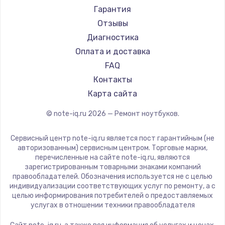
Ремонт ноутбуков Machenike
Aorus
Гарантия
Ремонт ноутбуков DEXP
Maibenben
Отзывы
Ремонт ноутбуков Teclast
Getac
Диагностика
Ремонт ноутбуков CHUWI
Epson
Оплата и доставка
Ремонт ноутбуков Colorful
Philips
FAQ
LG
Контакты
Panasonic
Карта сайта
Irbis
© note-iq.ru
2026
— Ремонт ноутбуков.
Thunderobot
Hasee
Сервисный центр note-iq.ru является пост гарантийным (не
ZTE
авторизованным) сервисным центром. Торговые марки,
перечисленные на сайте note-iq.ru, являются
Hiper
зарегистрированным товарными знаками компаний
Evga
правообладателей. Обозначения используется не с целью
индивидуализации соответствующих услуг по ремонту, а с
Google
целью информирования потребителей о предоставляемых
Echips
услугах в отношении техники правообладателя
Ardor