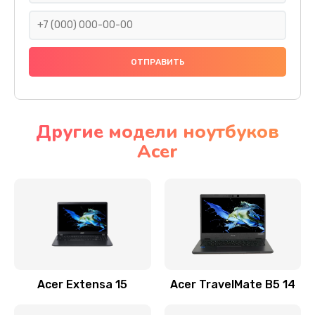
930 руб.
Заказать
Ремонт подсветки
1200 руб.
Заказать
Другие модели ноутбуков
Acer
Настройка BIOS
650 руб.
Заказать
Замена видеочипа
2500 руб.
Заказать
Acer Extensa 15
Acer TravelMate B5 14
Ремонт разъема питания