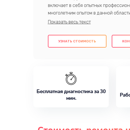
включает в себя опытных профессион
многолетним опытом в данной област
качественный ремонт с использовани
гарантируем качество всех проведенн
клиентам надежное и профессиональн
УЗНАТЬ СТОИМОСТЬ
КОН
потребности наилучшим образом. Не 
сейчас!
Бесплатная диагностика за 30
Рабо
мин.