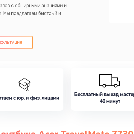
алов с обширными знаниями и
и. Мы предлагаем быстрый и
ем оригинальных компонентов, а также
ых работ. Наша цель - предоставить
ое обслуживание, удовлетворяя их
СУЛЬТАЦИЯ
медлите записаться на ремонт уже
Бесплатный выезд масте
таем с юр. и физ. лицами
40 минут