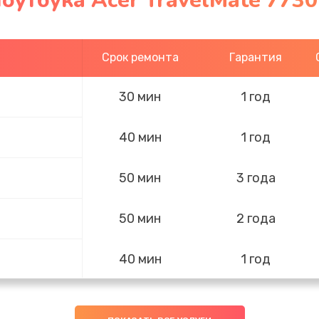
оутбука Acer TravelMate 773
Срок ремонта
Гарантия
30 мин
1 год
40 мин
1 год
50 мин
3 года
50 мин
2 года
40 мин
1 год
20 мин
2 года