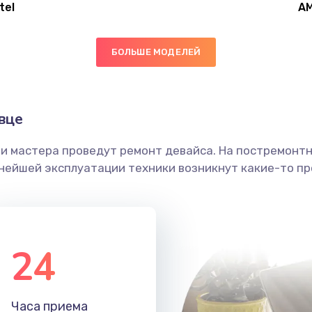
tel
A
20 мин
1 год
БОЛЬШЕ МОДЕЛЕЙ
50 мин
3 года
60 мин
2 года
вце
ши мастера проведут ремонт девайса. На постремонт
30 мин
2 года
ьнейшей эксплуатации техники возникнут какие-то пр
40 мин
1 год
60 мин
1 год
24
30 мин
3 года
Часа приема
20 мин
1 год