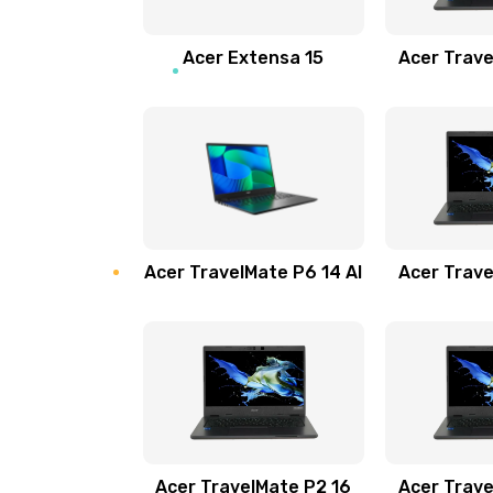
Замена звуковой карты
Acer Extensa 15
Acer Trave
Замена микрофона
Замена оперативной памяти
Замена процессора
Acer TravelMate P6 14 AI
Acer Trave
Замена системы охлаждения
Замена термопасты
Замена шлейфа матрицы
Замена экрана
Acer TravelMate P2 16
Acer Trave