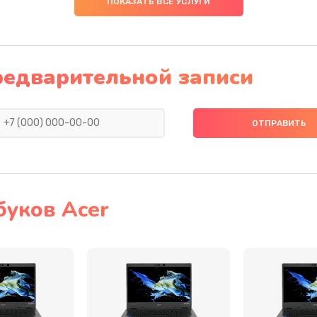
ПОКАЗАТЬ ВСЕ УСЛУГИ
30 мин
2 года
40 мин
1 год
редварительной записи
40 мин
2 года
20 мин
1 год
20 мин
1 год
буков Acer
30 мин
2 года
40 мин
1 год
20 мин
3 года