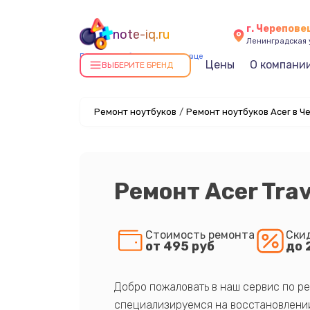
г. Черепове
note-iq.ru
Ленинградская у
Ремонт ноутбуков в Череповце
Цены
О компани
ВЫБЕРИТЕ БРЕНД
Ремонт ноутбуков
/
Ремонт ноутбуков Acer в Ч
Ремонт Acer Tra
Стоимость ремонта
Ски
от 495 руб
до 
Добро пожаловать в наш сервис по ре
специализируемся на восстановлении