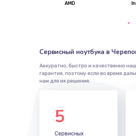
AMD
In
Замена северного моста
Ремонт цепей питания
Замена жесткого диска
Сервисный ноутбука в Черепо
Аккуратно, быстро и качественно на
Установка драйверов
гарантия, поэтому если во время дал
нам для их решения.
Замена вебкамеры
Ремонт петель крышки
5
Настройка Wi-Fi
Сервисных
Замена HDMI