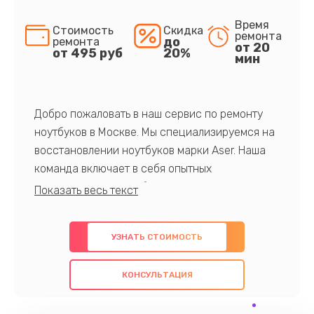
Время
Стоимость
Скидка
ремонта
до
ремонта
от 20
от 495 руб
20%
мин
Добро пожаловать в наш сервис по ремонту
ноутбуков в Москве. Мы специализируемся на
восстановлении ноутбуков марки Aser. Наша
команда включает в себя опытных
профессионалов с обширными знаниями и
многолетним опытом в данной области. Мы
предлагаем быстрый и качественный ремонт с
УЗНАТЬ СТОИМОСТЬ
использованием оригинальных компонентов, а
также гарантируем качество всех
КОНСУЛЬТАЦИЯ
проведенных работ. Наша цель - предоставить
клиентам надежное и профессиональное