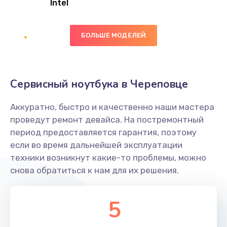
Intel
Заказать
БОЛЬШЕ МОДЕЛЕЙ
Замена экрана
1095 руб.
Заказать
Сервисный ноутбука в Череповце
Замена северного моста
Аккуратно, быстро и качественно наши мастера
1950 руб.
проведут ремонт девайса. На постремонтный
Заказать
период предоставляется гарантия, поэтому
если во время дальнейшей эксплуатации
Ремонт цепей питания
техники возникнут какие-то проблемы, можно
снова обратиться к нам для их решения.
2500 руб.
Заказать
5
Замена жесткого диска