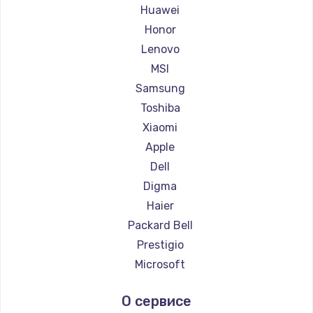
Ремонт ноутбуков Maibenben
Huawei
Ремонт ноутбуков Getac
Honor
Ремонт ноутбуков Epson
Lenovo
Ремонт ноутбуков Philips
MSI
Ремонт ноутбуков LG
Samsung
Ремонт ноутбуков Panasonic
Toshiba
Ремонт ноутбуков Irbis
Xiaomi
Ремонт ноутбуков Thunderobot
Apple
Ремонт ноутбуков Hasee
Dell
Ремонт ноутбуков ZTE
Digma
Ремонт ноутбуков Hiper
Haier
Ремонт ноутбуков Evga
Packard Bell
Ремонт ноутбуков Google
Prestigio
Ремонт ноутбуков Echips
Microsoft
Ремонт ноутбуков Ardor
Alienware
О сервисе
Ремонт ноутбуков Predator
Aquarius