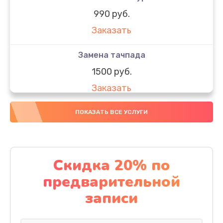
990 руб.
Заказать
Замена тачпада
1500 руб.
Заказать
Замена южного моста
ПОКАЗАТЬ ВСЕ УСЛУГИ
1950 руб.
Заказать
Скидка 20% по
Чистка от пыли
предварительной
1060 руб.
записи
Заказать