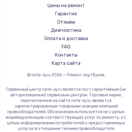
Ремонт ноутбуков iru
Gigabyte
Цены на ремонт
Ремонт ноутбуков Machenike
Aorus
Гарантия
Ремонт ноутбуков DEXP
Maibenben
Отзывы
Ремонт ноутбуков Teclast
Getac
Диагностика
Ремонт ноутбуков CHUWI
Epson
Оплата и доставка
Ремонт ноутбуков Colorful
Philips
FAQ
LG
Контакты
Panasonic
Карта сайта
Irbis
© note-iq.ru
2026
— Ремонт ноутбуков.
Thunderobot
Hasee
Сервисный центр note-iq.ru является пост гарантийным (не
ZTE
авторизованным) сервисным центром. Торговые марки,
перечисленные на сайте note-iq.ru, являются
Hiper
зарегистрированным товарными знаками компаний
Evga
правообладателей. Обозначения используется не с целью
индивидуализации соответствующих услуг по ремонту, а с
Google
целью информирования потребителей о предоставляемых
Echips
услугах в отношении техники правообладателя