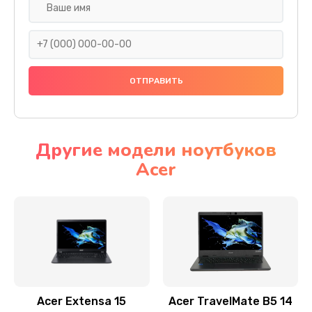
Настройка ОС
930 руб.
Заказать
Ремонт подсветки
1200 руб.
Заказать
Другие модели ноутбуков
Acer
Настройка BIOS
650 руб.
Заказать
Замена видеочипа
2500 руб.
Заказать
Acer Extensa 15
Acer TravelMate B5 14