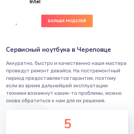
Intel
Заказать
БОЛЬШЕ МОДЕЛЕЙ
Замена экрана
1095 руб.
Заказать
Сервисный ноутбука в Череповце
Замена северного моста
Аккуратно, быстро и качественно наши мастера
1950 руб.
проведут ремонт девайса. На постремонтный
Заказать
период предоставляется гарантия, поэтому
если во время дальнейшей эксплуатации
Ремонт цепей питания
техники возникнут какие-то проблемы, можно
снова обратиться к нам для их решения.
2500 руб.
Заказать
5
Замена жесткого диска