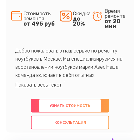
Время
Стоимость
Скидка
ремонта
до
ремонта
от 20
от 495 руб
20%
мин
Добро пожаловать в наш сервис по ремонту
ноутбуков в Москве. Мы специализируемся на
восстановлении ноутбуков марки Aser. Наша
команда включает в себя опытных
профессионалов с обширными знаниями и
многолетним опытом в данной области. Мы
предлагаем быстрый и качественный ремонт с
УЗНАТЬ СТОИМОСТЬ
использованием оригинальных компонентов, а
также гарантируем качество всех
КОНСУЛЬТАЦИЯ
проведенных работ. Наша цель - предоставить
клиентам надежное и профессиональное