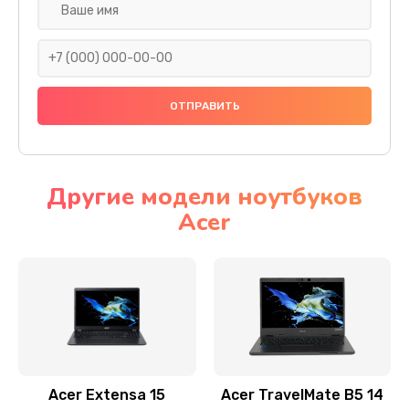
Настройка ОС
930 руб.
Заказать
Ремонт подсветки
1200 руб.
Заказать
Другие модели ноутбуков
Acer
Настройка BIOS
650 руб.
Заказать
Замена видеочипа
2500 руб.
Заказать
Acer Extensa 15
Acer TravelMate B5 14