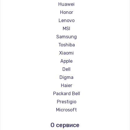
Ремонт ноутбуков Maibenben
Huawei
Ремонт ноутбуков Getac
Honor
Ремонт ноутбуков Epson
Lenovo
Ремонт ноутбуков Philips
MSI
Ремонт ноутбуков LG
Samsung
Ремонт ноутбуков Panasonic
Toshiba
Ремонт ноутбуков Irbis
Xiaomi
Ремонт ноутбуков Thunderobot
Apple
Ремонт ноутбуков Hasee
Dell
Ремонт ноутбуков ZTE
Digma
Ремонт ноутбуков Hiper
Haier
Ремонт ноутбуков Evga
Packard Bell
Ремонт ноутбуков Google
Prestigio
Ремонт ноутбуков Echips
Microsoft
Ремонт ноутбуков Ardor
Alienware
О сервисе
Ремонт ноутбуков Predator
Aquarius