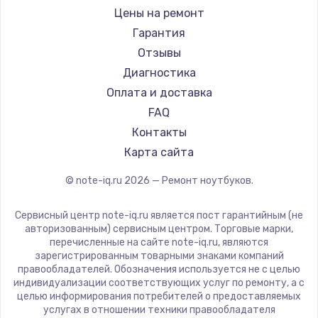
Ремонт ноутбуков iru
Gigabyte
Цены на ремонт
Ремонт ноутбуков Machenike
Aorus
Гарантия
Ремонт ноутбуков DEXP
Maibenben
Отзывы
Ремонт ноутбуков Teclast
Getac
Диагностика
Ремонт ноутбуков CHUWI
Epson
Оплата и доставка
Ремонт ноутбуков Colorful
Philips
FAQ
LG
Контакты
Panasonic
Карта сайта
Irbis
© note-iq.ru
2026
— Ремонт ноутбуков.
Thunderobot
Hasee
Сервисный центр note-iq.ru является пост гарантийным (не
ZTE
авторизованным) сервисным центром. Торговые марки,
перечисленные на сайте note-iq.ru, являются
Hiper
зарегистрированным товарными знаками компаний
Evga
правообладателей. Обозначения используется не с целью
индивидуализации соответствующих услуг по ремонту, а с
Google
целью информирования потребителей о предоставляемых
Echips
услугах в отношении техники правообладателя