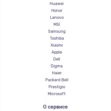
Ремонт ноутбуков Maibenben
Huawei
Ремонт ноутбуков Getac
Honor
Ремонт ноутбуков Epson
Lenovo
Ремонт ноутбуков Philips
MSI
Ремонт ноутбуков LG
Samsung
Ремонт ноутбуков Panasonic
Toshiba
Ремонт ноутбуков Irbis
Xiaomi
Ремонт ноутбуков Thunderobot
Apple
Ремонт ноутбуков Hasee
Dell
Ремонт ноутбуков ZTE
Digma
Ремонт ноутбуков Hiper
Haier
Ремонт ноутбуков Evga
Packard Bell
Ремонт ноутбуков Google
Prestigio
Ремонт ноутбуков Echips
Microsoft
Ремонт ноутбуков Ardor
Alienware
О сервисе
Ремонт ноутбуков Predator
Aquarius