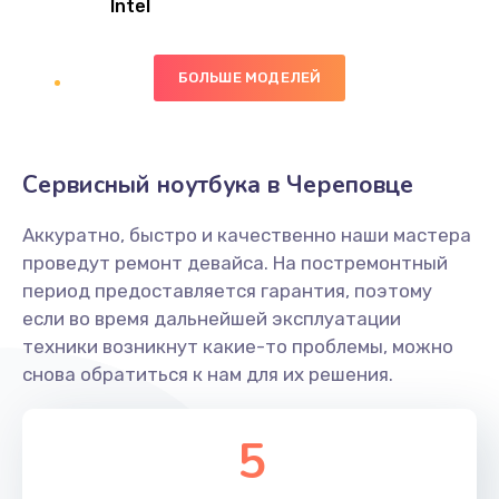
Intel
Заказать
БОЛЬШЕ МОДЕЛЕЙ
Замена экрана
1095 руб.
Заказать
Сервисный ноутбука в Череповце
Замена северного моста
Аккуратно, быстро и качественно наши мастера
1950 руб.
проведут ремонт девайса. На постремонтный
Заказать
период предоставляется гарантия, поэтому
если во время дальнейшей эксплуатации
Ремонт цепей питания
техники возникнут какие-то проблемы, можно
снова обратиться к нам для их решения.
2500 руб.
Заказать
5
Замена жесткого диска