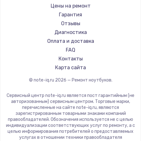
Ремонт ноутбуков iru
Gigabyte
Цены на ремонт
Ремонт ноутбуков Machenike
Aorus
Гарантия
Ремонт ноутбуков DEXP
Maibenben
Отзывы
Ремонт ноутбуков Teclast
Getac
Диагностика
Ремонт ноутбуков CHUWI
Epson
Оплата и доставка
Ремонт ноутбуков Colorful
Philips
FAQ
LG
Контакты
Panasonic
Карта сайта
Irbis
© note-iq.ru
2026
— Ремонт ноутбуков.
Thunderobot
Hasee
Сервисный центр note-iq.ru является пост гарантийным (не
ZTE
авторизованным) сервисным центром. Торговые марки,
перечисленные на сайте note-iq.ru, являются
Hiper
зарегистрированным товарными знаками компаний
Evga
правообладателей. Обозначения используется не с целью
индивидуализации соответствующих услуг по ремонту, а с
Google
целью информирования потребителей о предоставляемых
Echips
услугах в отношении техники правообладателя