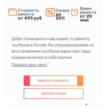
Время
Стоимость
Скидка
ремонта
до
ремонта
от 20
от 495 руб
20%
мин
Добро пожаловать в наш сервис по ремонту
ноутбуков в Москве. Мы специализируемся на
восстановлении ноутбуков марки Aser. Наша
команда включает в себя опытных
профессионалов с обширными знаниями и
многолетним опытом в данной области. Мы
предлагаем быстрый и качественный ремонт с
УЗНАТЬ СТОИМОСТЬ
использованием оригинальных компонентов, а
также гарантируем качество всех
КОНСУЛЬТАЦИЯ
проведенных работ. Наша цель - предоставить
клиентам надежное и профессиональное