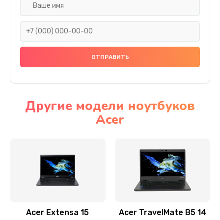
Настройка ОС
930 руб.
Заказать
Ремонт подсветки
1200 руб.
Заказать
Другие модели ноутбуков
Acer
Настройка BIOS
650 руб.
Заказать
Замена видеочипа
2500 руб.
Заказать
Acer Extensa 15
Acer TravelMate B5 14