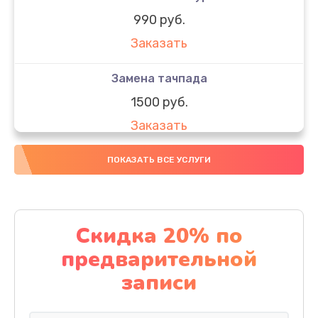
990 руб.
Заказать
Замена тачпада
1500 руб.
Заказать
Замена южного моста
ПОКАЗАТЬ ВСЕ УСЛУГИ
1950 руб.
Заказать
Скидка 20% по
Чистка от пыли
предварительной
1060 руб.
записи
Заказать