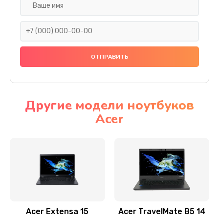
Настройка ОС
930 руб.
Заказать
Ремонт подсветки
1200 руб.
Заказать
Другие модели ноутбуков
Acer
Настройка BIOS
650 руб.
Заказать
Замена видеочипа
2500 руб.
Заказать
Acer Extensa 15
Acer TravelMate B5 14