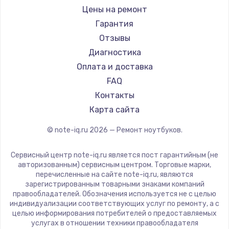
Ремонт ноутбуков iru
Gigabyte
Цены на ремонт
Ремонт ноутбуков Machenike
Aorus
Гарантия
Ремонт ноутбуков DEXP
Maibenben
Отзывы
Ремонт ноутбуков Teclast
Getac
Диагностика
Ремонт ноутбуков CHUWI
Epson
Оплата и доставка
Ремонт ноутбуков Colorful
Philips
FAQ
LG
Контакты
Panasonic
Карта сайта
Irbis
© note-iq.ru
2026
— Ремонт ноутбуков.
Thunderobot
Hasee
Сервисный центр note-iq.ru является пост гарантийным (не
ZTE
авторизованным) сервисным центром. Торговые марки,
перечисленные на сайте note-iq.ru, являются
Hiper
зарегистрированным товарными знаками компаний
Evga
правообладателей. Обозначения используется не с целью
индивидуализации соответствующих услуг по ремонту, а с
Google
целью информирования потребителей о предоставляемых
Echips
услугах в отношении техники правообладателя