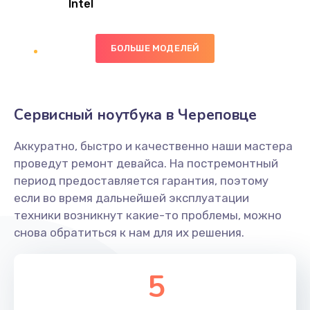
Intel
Заказать
БОЛЬШЕ МОДЕЛЕЙ
Замена экрана
1095 руб.
Заказать
Сервисный ноутбука в Череповце
Замена северного моста
Аккуратно, быстро и качественно наши мастера
1950 руб.
проведут ремонт девайса. На постремонтный
Заказать
период предоставляется гарантия, поэтому
если во время дальнейшей эксплуатации
Ремонт цепей питания
техники возникнут какие-то проблемы, можно
снова обратиться к нам для их решения.
2500 руб.
Заказать
5
Замена жесткого диска