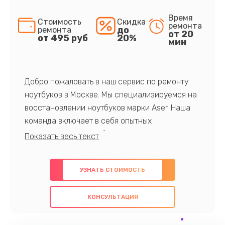
Время
Стоимость
Скидка
ремонта
до
ремонта
от 20
от 495 руб
20%
мин
Добро пожаловать в наш сервис по ремонту
ноутбуков в Москве. Мы специализируемся на
восстановлении ноутбуков марки Aser. Наша
команда включает в себя опытных
профессионалов с обширными знаниями и
многолетним опытом в данной области. Мы
предлагаем быстрый и качественный ремонт с
УЗНАТЬ СТОИМОСТЬ
использованием оригинальных компонентов, а
также гарантируем качество всех
КОНСУЛЬТАЦИЯ
проведенных работ. Наша цель - предоставить
клиентам надежное и профессиональное