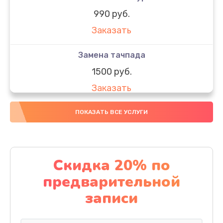
990 руб.
Заказать
Замена тачпада
1500 руб.
Заказать
Замена южного моста
ПОКАЗАТЬ ВСЕ УСЛУГИ
1950 руб.
Заказать
Скидка 20% по
Чистка от пыли
предварительной
1060 руб.
записи
Заказать