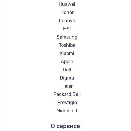
Ремонт ноутбуков Maibenben
Huawei
Ремонт ноутбуков Getac
Honor
Ремонт ноутбуков Epson
Lenovo
Ремонт ноутбуков Philips
MSI
Ремонт ноутбуков LG
Samsung
Ремонт ноутбуков Panasonic
Toshiba
Ремонт ноутбуков Irbis
Xiaomi
Ремонт ноутбуков Thunderobot
Apple
Ремонт ноутбуков Hasee
Dell
Ремонт ноутбуков ZTE
Digma
Ремонт ноутбуков Hiper
Haier
Ремонт ноутбуков Evga
Packard Bell
Ремонт ноутбуков Google
Prestigio
Ремонт ноутбуков Echips
Microsoft
Ремонт ноутбуков Ardor
Alienware
О сервисе
Ремонт ноутбуков Predator
Aquarius