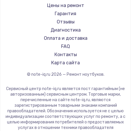
Ремонт ноутбуков iru
Gigabyte
Цены на ремонт
Ремонт ноутбуков Machenike
Aorus
Гарантия
Ремонт ноутбуков DEXP
Maibenben
Отзывы
Ремонт ноутбуков Teclast
Getac
Диагностика
Ремонт ноутбуков CHUWI
Epson
Оплата и доставка
Ремонт ноутбуков Colorful
Philips
FAQ
LG
Контакты
Panasonic
Карта сайта
Irbis
© note-iq.ru
2026
— Ремонт ноутбуков.
Thunderobot
Hasee
Сервисный центр note-iq.ru является пост гарантийным (не
ZTE
авторизованным) сервисным центром. Торговые марки,
перечисленные на сайте note-iq.ru, являются
Hiper
зарегистрированным товарными знаками компаний
Evga
правообладателей. Обозначения используется не с целью
индивидуализации соответствующих услуг по ремонту, а с
Google
целью информирования потребителей о предоставляемых
Echips
услугах в отношении техники правообладателя