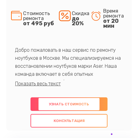
Время
Стоимость
Скидка
ремонта
до
ремонта
от 20
от 495 руб
20%
мин
Добро пожаловать в наш сервис по ремонту
ноутбуков в Москве. Мы специализируемся на
восстановлении ноутбуков марки Aser. Наша
команда включает в себя опытных
профессионалов с обширными знаниями и
многолетним опытом в данной области. Мы
предлагаем быстрый и качественный ремонт с
УЗНАТЬ СТОИМОСТЬ
использованием оригинальных компонентов, а
также гарантируем качество всех
КОНСУЛЬТАЦИЯ
проведенных работ. Наша цель - предоставить
клиентам надежное и профессиональное