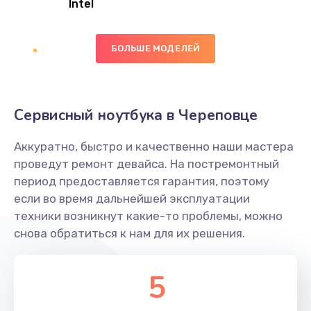
Intel
Заказать
БОЛЬШЕ МОДЕЛЕЙ
Замена экрана
1095 руб.
Заказать
Сервисный ноутбука в Череповце
Замена северного моста
Аккуратно, быстро и качественно наши мастера
1950 руб.
проведут ремонт девайса. На постремонтный
Заказать
период предоставляется гарантия, поэтому
если во время дальнейшей эксплуатации
Ремонт цепей питания
техники возникнут какие-то проблемы, можно
снова обратиться к нам для их решения.
2500 руб.
Заказать
5
Замена жесткого диска