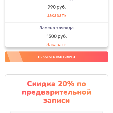
990 руб.
Заказать
Замена тачпада
1500 руб.
Заказать
Замена южного моста
ПОКАЗАТЬ ВСЕ УСЛУГИ
1950 руб.
Заказать
Скидка 20% по
Чистка от пыли
предварительной
1060 руб.
записи
Заказать