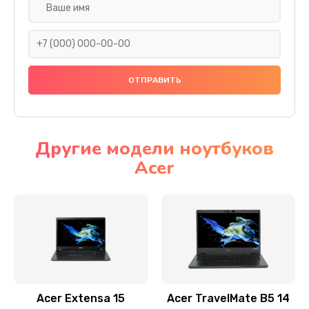
Настройка ОС
930 руб.
Заказать
Ремонт подсветки
1200 руб.
Заказать
Другие модели ноутбуков
Acer
Настройка BIOS
650 руб.
Заказать
Замена видеочипа
2500 руб.
Заказать
Acer Extensa 15
Acer TravelMate B5 14