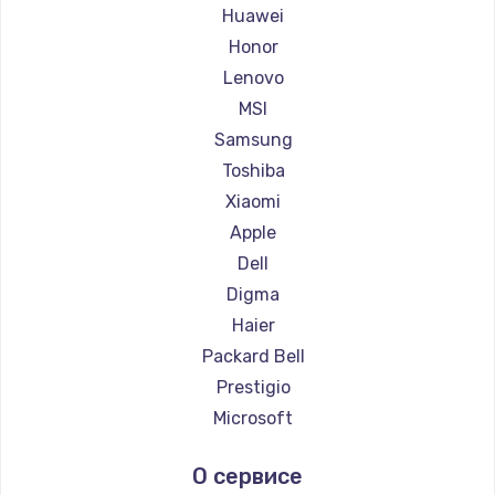
Ремонт ноутбуков Maibenben
Huawei
Ремонт ноутбуков Getac
Honor
Ремонт ноутбуков Epson
Lenovo
Ремонт ноутбуков Philips
MSI
Ремонт ноутбуков LG
Samsung
Ремонт ноутбуков Panasonic
Toshiba
Ремонт ноутбуков Irbis
Xiaomi
Ремонт ноутбуков Thunderobot
Apple
Ремонт ноутбуков Hasee
Dell
Ремонт ноутбуков ZTE
Digma
Ремонт ноутбуков Hiper
Haier
Ремонт ноутбуков Evga
Packard Bell
Ремонт ноутбуков Google
Prestigio
Ремонт ноутбуков Echips
Microsoft
Ремонт ноутбуков Ardor
Alienware
О сервисе
Ремонт ноутбуков Predator
Aquarius