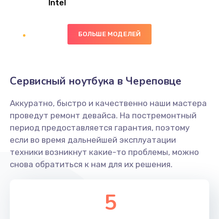
Intel
Заказать
БОЛЬШЕ МОДЕЛЕЙ
Замена экрана
1095 руб.
Заказать
Сервисный ноутбука в Череповце
Замена северного моста
Аккуратно, быстро и качественно наши мастера
1950 руб.
проведут ремонт девайса. На постремонтный
Заказать
период предоставляется гарантия, поэтому
если во время дальнейшей эксплуатации
Ремонт цепей питания
техники возникнут какие-то проблемы, можно
снова обратиться к нам для их решения.
2500 руб.
Заказать
5
Замена жесткого диска