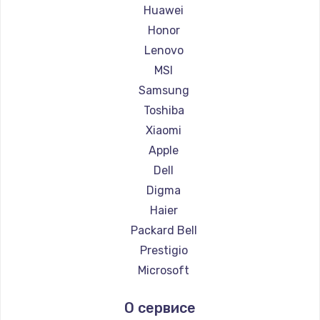
Ремонт ноутбуков Maibenben
Huawei
Ремонт ноутбуков Getac
Honor
Ремонт ноутбуков Epson
Lenovo
Ремонт ноутбуков Philips
MSI
Ремонт ноутбуков LG
Samsung
Ремонт ноутбуков Panasonic
Toshiba
Ремонт ноутбуков Irbis
Xiaomi
Ремонт ноутбуков Thunderobot
Apple
Ремонт ноутбуков Hasee
Dell
Ремонт ноутбуков ZTE
Digma
Ремонт ноутбуков Hiper
Haier
Ремонт ноутбуков Evga
Packard Bell
Ремонт ноутбуков Google
Prestigio
Ремонт ноутбуков Echips
Microsoft
Ремонт ноутбуков Ardor
Alienware
О сервисе
Ремонт ноутбуков Predator
Aquarius