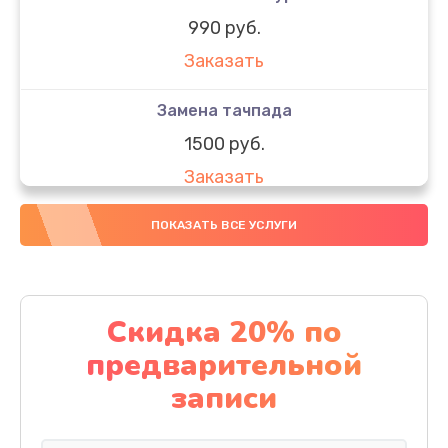
990 руб.
Заказать
Замена тачпада
1500 руб.
Заказать
Замена южного моста
ПОКАЗАТЬ ВСЕ УСЛУГИ
1950 руб.
Заказать
Скидка 20% по
Чистка от пыли
предварительной
1060 руб.
записи
Заказать