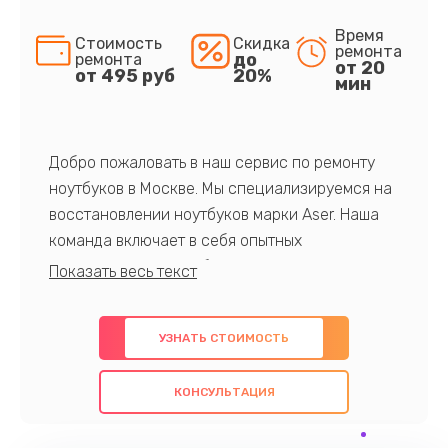
Время
Стоимость
Скидка
ремонта
до
ремонта
от 20
от 495 руб
20%
мин
Добро пожаловать в наш сервис по ремонту
ноутбуков в Москве. Мы специализируемся на
восстановлении ноутбуков марки Aser. Наша
команда включает в себя опытных
профессионалов с обширными знаниями и
многолетним опытом в данной области. Мы
предлагаем быстрый и качественный ремонт с
УЗНАТЬ СТОИМОСТЬ
использованием оригинальных компонентов, а
также гарантируем качество всех
КОНСУЛЬТАЦИЯ
проведенных работ. Наша цель - предоставить
клиентам надежное и профессиональное