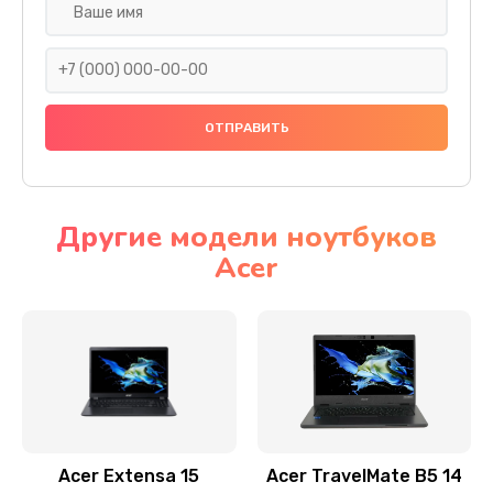
Настройка ОС
930 руб.
Заказать
Ремонт подсветки
1200 руб.
Заказать
Другие модели ноутбуков
Acer
Настройка BIOS
650 руб.
Заказать
Замена видеочипа
2500 руб.
Заказать
Acer Extensa 15
Acer TravelMate B5 14