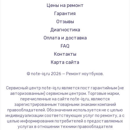
Ремонт ноутбуков iru
Gigabyte
Цены на ремонт
Ремонт ноутбуков Machenike
Aorus
Гарантия
Ремонт ноутбуков DEXP
Maibenben
Отзывы
Ремонт ноутбуков Teclast
Getac
Диагностика
Ремонт ноутбуков CHUWI
Epson
Оплата и доставка
Ремонт ноутбуков Colorful
Philips
FAQ
LG
Контакты
Panasonic
Карта сайта
Irbis
© note-iq.ru
2026
— Ремонт ноутбуков.
Thunderobot
Hasee
Сервисный центр note-iq.ru является пост гарантийным (не
ZTE
авторизованным) сервисным центром. Торговые марки,
перечисленные на сайте note-iq.ru, являются
Hiper
зарегистрированным товарными знаками компаний
Evga
правообладателей. Обозначения используется не с целью
индивидуализации соответствующих услуг по ремонту, а с
Google
целью информирования потребителей о предоставляемых
Echips
услугах в отношении техники правообладателя