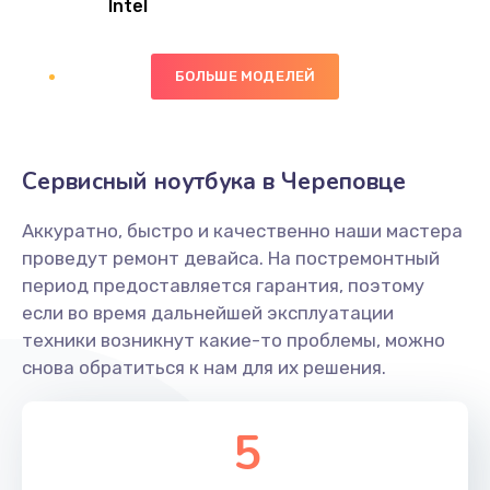
Intel
Заказать
БОЛЬШЕ МОДЕЛЕЙ
Замена экрана
1095 руб.
Заказать
Сервисный ноутбука в Череповце
Замена северного моста
Аккуратно, быстро и качественно наши мастера
1950 руб.
проведут ремонт девайса. На постремонтный
Заказать
период предоставляется гарантия, поэтому
если во время дальнейшей эксплуатации
Ремонт цепей питания
техники возникнут какие-то проблемы, можно
снова обратиться к нам для их решения.
2500 руб.
Заказать
5
Замена жесткого диска