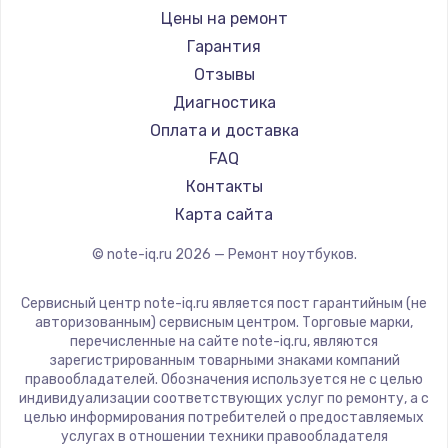
Ремонт ноутбуков iru
Gigabyte
Цены на ремонт
Ремонт ноутбуков Machenike
Aorus
Гарантия
Ремонт ноутбуков DEXP
Maibenben
Отзывы
Ремонт ноутбуков Teclast
Getac
Диагностика
Ремонт ноутбуков CHUWI
Epson
Оплата и доставка
Ремонт ноутбуков Colorful
Philips
FAQ
LG
Контакты
Panasonic
Карта сайта
Irbis
© note-iq.ru
2026
— Ремонт ноутбуков.
Thunderobot
Hasee
Сервисный центр note-iq.ru является пост гарантийным (не
ZTE
авторизованным) сервисным центром. Торговые марки,
перечисленные на сайте note-iq.ru, являются
Hiper
зарегистрированным товарными знаками компаний
Evga
правообладателей. Обозначения используется не с целью
индивидуализации соответствующих услуг по ремонту, а с
Google
целью информирования потребителей о предоставляемых
Echips
услугах в отношении техники правообладателя