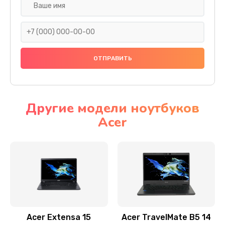
Настройка ОС
930 руб.
Заказать
Ремонт подсветки
1200 руб.
Заказать
Другие модели ноутбуков
Acer
Настройка BIOS
650 руб.
Заказать
Замена видеочипа
2500 руб.
Заказать
Acer Extensa 15
Acer TravelMate B5 14