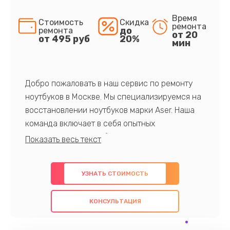
Время
Стоимость
Скидка
ремонта
до
ремонта
от 20
от 495 руб
20%
мин
Добро пожаловать в наш сервис по ремонту
ноутбуков в Москве. Мы специализируемся на
восстановлении ноутбуков марки Aser. Наша
команда включает в себя опытных
профессионалов с обширными знаниями и
многолетним опытом в данной области. Мы
предлагаем быстрый и качественный ремонт с
УЗНАТЬ СТОИМОСТЬ
использованием оригинальных компонентов, а
также гарантируем качество всех
КОНСУЛЬТАЦИЯ
проведенных работ. Наша цель - предоставить
клиентам надежное и профессиональное