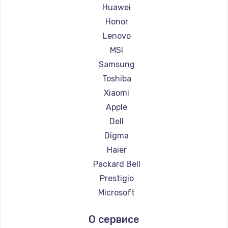
Ремонт ноутбуков Maibenben
Huawei
Ремонт ноутбуков Getac
Honor
Ремонт ноутбуков Epson
Lenovo
Ремонт ноутбуков Philips
MSI
Ремонт ноутбуков LG
Samsung
Ремонт ноутбуков Panasonic
Toshiba
Ремонт ноутбуков Irbis
Xiaomi
Ремонт ноутбуков Thunderobot
Apple
Ремонт ноутбуков Hasee
Dell
Ремонт ноутбуков ZTE
Digma
Ремонт ноутбуков Hiper
Haier
Ремонт ноутбуков Evga
Packard Bell
Ремонт ноутбуков Google
Prestigio
Ремонт ноутбуков Echips
Microsoft
Ремонт ноутбуков Ardor
Alienware
О сервисе
Ремонт ноутбуков Predator
Aquarius