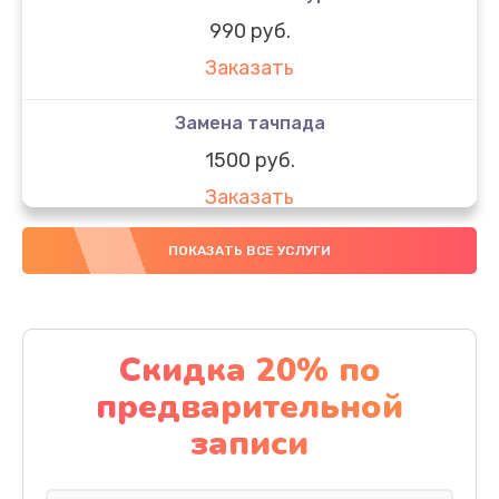
990 руб.
Заказать
Замена тачпада
1500 руб.
Заказать
Замена южного моста
ПОКАЗАТЬ ВСЕ УСЛУГИ
1950 руб.
Заказать
Скидка 20% по
Чистка от пыли
предварительной
1060 руб.
записи
Заказать