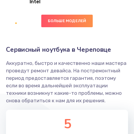
Intel
Заказать
БОЛЬШЕ МОДЕЛЕЙ
Замена экрана
1095 руб.
Заказать
Сервисный ноутбука в Череповце
Замена северного моста
Аккуратно, быстро и качественно наши мастера
1950 руб.
проведут ремонт девайса. На постремонтный
Заказать
период предоставляется гарантия, поэтому
если во время дальнейшей эксплуатации
Ремонт цепей питания
техники возникнут какие-то проблемы, можно
снова обратиться к нам для их решения.
2500 руб.
Заказать
5
Замена жесткого диска