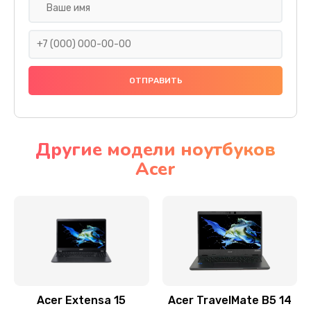
Настройка ОС
930 руб.
Заказать
Ремонт подсветки
1200 руб.
Заказать
Другие модели ноутбуков
Acer
Настройка BIOS
650 руб.
Заказать
Замена видеочипа
2500 руб.
Заказать
Acer Extensa 15
Acer TravelMate B5 14