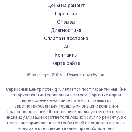
Ремонт ноутбуков iru
Gigabyte
Цены на ремонт
Ремонт ноутбуков Machenike
Aorus
Гарантия
Ремонт ноутбуков DEXP
Maibenben
Отзывы
Ремонт ноутбуков Teclast
Getac
Диагностика
Ремонт ноутбуков CHUWI
Epson
Оплата и доставка
Ремонт ноутбуков Colorful
Philips
FAQ
LG
Контакты
Panasonic
Карта сайта
Irbis
© note-iq.ru
2026
— Ремонт ноутбуков.
Thunderobot
Hasee
Сервисный центр note-iq.ru является пост гарантийным (не
ZTE
авторизованным) сервисным центром. Торговые марки,
перечисленные на сайте note-iq.ru, являются
Hiper
зарегистрированным товарными знаками компаний
Evga
правообладателей. Обозначения используется не с целью
индивидуализации соответствующих услуг по ремонту, а с
Google
целью информирования потребителей о предоставляемых
Echips
услугах в отношении техники правообладателя