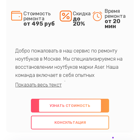
Время
Стоимость
Скидка
ремонта
до
ремонта
от 20
от 495 руб
20%
мин
Добро пожаловать в наш сервис по ремонту
ноутбуков в Москве. Мы специализируемся на
восстановлении ноутбуков марки Aser. Наша
команда включает в себя опытных
профессионалов с обширными знаниями и
многолетним опытом в данной области. Мы
предлагаем быстрый и качественный ремонт с
УЗНАТЬ СТОИМОСТЬ
использованием оригинальных компонентов, а
также гарантируем качество всех
КОНСУЛЬТАЦИЯ
проведенных работ. Наша цель - предоставить
клиентам надежное и профессиональное