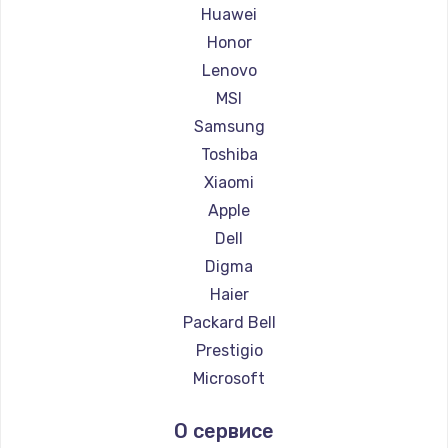
Ремонт ноутбуков Maibenben
Huawei
Ремонт ноутбуков Getac
Honor
Ремонт ноутбуков Epson
Lenovo
Ремонт ноутбуков Philips
MSI
Ремонт ноутбуков LG
Samsung
Ремонт ноутбуков Panasonic
Toshiba
Ремонт ноутбуков Irbis
Xiaomi
Ремонт ноутбуков Thunderobot
Apple
Ремонт ноутбуков Hasee
Dell
Ремонт ноутбуков ZTE
Digma
Ремонт ноутбуков Hiper
Haier
Ремонт ноутбуков Evga
Packard Bell
Ремонт ноутбуков Google
Prestigio
Ремонт ноутбуков Echips
Microsoft
Ремонт ноутбуков Ardor
Alienware
О сервисе
Ремонт ноутбуков Predator
Aquarius