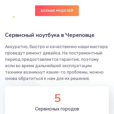
БОЛЬШЕ МОДЕЛЕЙ
Замена экрана
1095 руб.
Заказать
Сервисный ноутбука в Череповце
Замена северного моста
Аккуратно, быстро и качественно наши мастера
1950 руб.
проведут ремонт девайса. На постремонтный
Заказать
период предоставляется гарантия, поэтому
если во время дальнейшей эксплуатации
Ремонт цепей питания
техники возникнут какие-то проблемы, можно
снова обратиться к нам для их решения.
2500 руб.
Заказать
5
Замена жесткого диска
660 руб.
Сервисных
городов