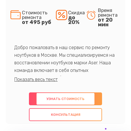
Время
Стоимость
Скидка
ремонта
до
ремонта
от 20
от 495 руб
20%
мин
Добро пожаловать в наш сервис по ремонту
ноутбуков в Москве. Мы специализируемся на
восстановлении ноутбуков марки Aser. Наша
команда включает в себя опытных
профессионалов с обширными знаниями и
многолетним опытом в данной области. Мы
предлагаем быстрый и качественный ремонт с
УЗНАТЬ СТОИМОСТЬ
использованием оригинальных компонентов, а
также гарантируем качество всех
КОНСУЛЬТАЦИЯ
проведенных работ. Наша цель - предоставить
клиентам надежное и профессиональное