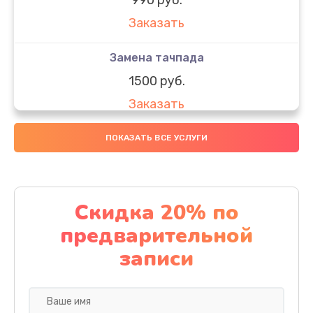
Заказать
Замена тачпада
1500 руб.
Заказать
Замена южного моста
ПОКАЗАТЬ ВСЕ УСЛУГИ
1950 руб.
Заказать
Скидка 20% по
Чистка от пыли
предварительной
1060 руб.
записи
Заказать
Настройка ОС