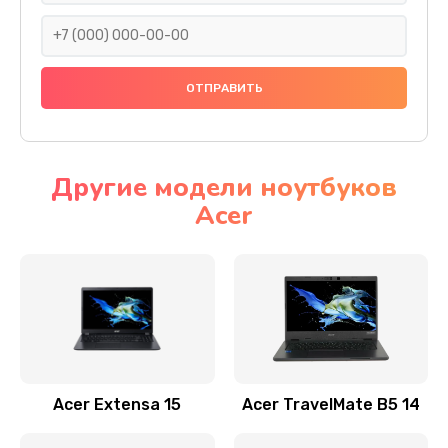
930 руб.
Заказать
Ремонт подсветки
1200 руб.
Заказать
Другие модели ноутбуков
Acer
Настройка BIOS
650 руб.
Заказать
Замена видеочипа
2500 руб.
Заказать
Acer Extensa 15
Acer TravelMate B5 14
Ремонт разъема питания