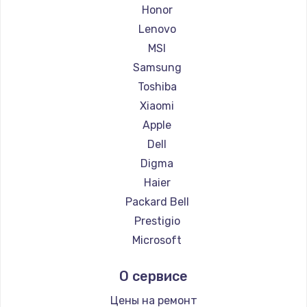
Ремонт ноутбуков Getac
Honor
Ремонт ноутбуков Epson
Lenovo
Ремонт ноутбуков Philips
MSI
Ремонт ноутбуков LG
Samsung
Ремонт ноутбуков Panasonic
Toshiba
Ремонт ноутбуков Irbis
Xiaomi
Ремонт ноутбуков Thunderobot
Apple
Ремонт ноутбуков Hasee
Dell
Ремонт ноутбуков ZTE
Digma
Ремонт ноутбуков Hiper
Haier
Ремонт ноутбуков Evga
Packard Bell
Ремонт ноутбуков Google
Prestigio
Ремонт ноутбуков Echips
Microsoft
Ремонт ноутбуков Ardor
Alienware
О сервисе
Ремонт ноутбуков Predator
Aquarius
Ремонт ноутбуков iru
Gigabyte
Цены на ремонт