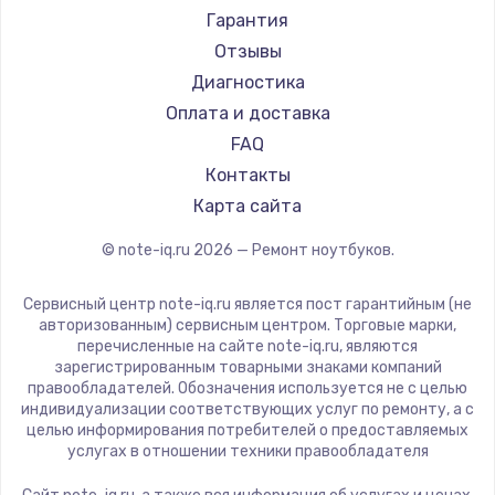
Ремонт ноутбуков Machenike
Aorus
Гарантия
Ремонт ноутбуков DEXP
Maibenben
Отзывы
Ремонт ноутбуков Teclast
Getac
Диагностика
Ремонт ноутбуков CHUWI
Epson
Оплата и доставка
Ремонт ноутбуков Colorful
Philips
FAQ
LG
Контакты
Panasonic
Карта сайта
Irbis
© note-iq.ru
2026
— Ремонт ноутбуков.
Thunderobot
Hasee
Сервисный центр note-iq.ru является пост гарантийным (не
ZTE
авторизованным) сервисным центром. Торговые марки,
перечисленные на сайте note-iq.ru, являются
Hiper
зарегистрированным товарными знаками компаний
Evga
правообладателей. Обозначения используется не с целью
индивидуализации соответствующих услуг по ремонту, а с
Google
целью информирования потребителей о предоставляемых
Echips
услугах в отношении техники правообладателя
Ardor