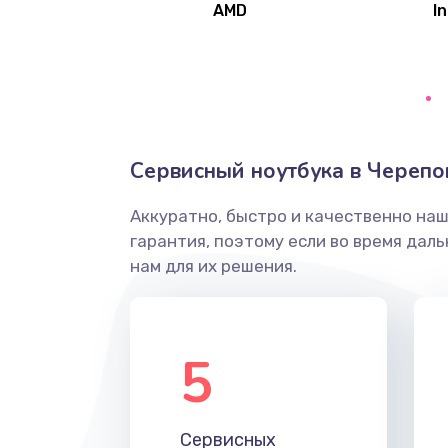
AMD
In
Замена северного моста
Ремонт цепей питания
Замена жесткого диска
Сервисный ноутбука в Черепо
Аккуратно, быстро и качественно на
Установка драйверов
гарантия, поэтому если во время дал
нам для их решения.
Замена вебкамеры
Ремонт петель крышки
5
Настройка Wi-Fi
Сервисных
Замена HDMI