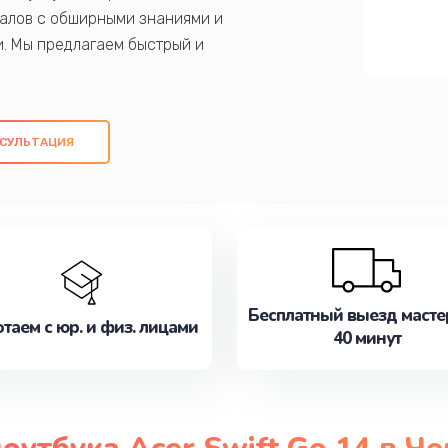
алов с обширными знаниями и
и. Мы предлагаем быстрый и
ем оригинальных компонентов, а также
ых работ. Наша цель - предоставить
ое обслуживание, удовлетворяя их
СУЛЬТАЦИЯ
медлите записаться на ремонт уже
Бесплатный выезд масте
таем с юр. и физ. лицами
40 минут