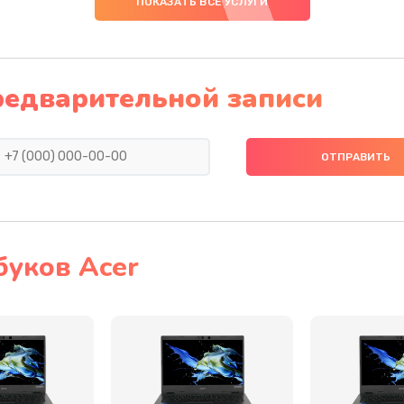
ПОКАЗАТЬ ВСЕ УСЛУГИ
50 мин
1 год
30 мин
3 года
редварительной записи
50 мин
2 года
60 мин
1 год
20 мин
2 года
буков Acer
30 мин
1 год
30 мин
1 год
60 мин
3 года