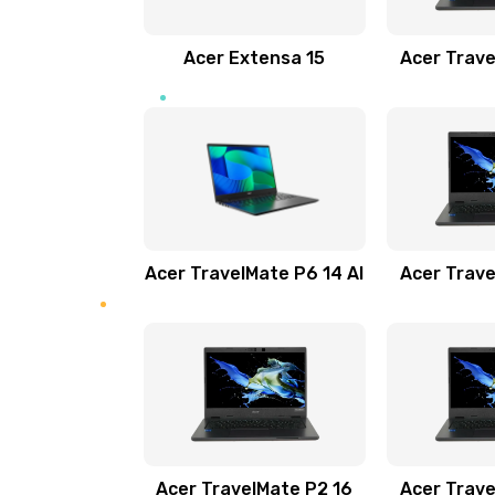
Замена звуковой карты
Acer Extensa 15
Acer Trave
Замена микрофона
Замена оперативной памяти
Замена процессора
Acer TravelMate P6 14 AI
Acer Trave
Замена системы охлаждения
Замена термопасты
Замена шлейфа матрицы
Замена экрана
Acer TravelMate P2 16
Acer Trave