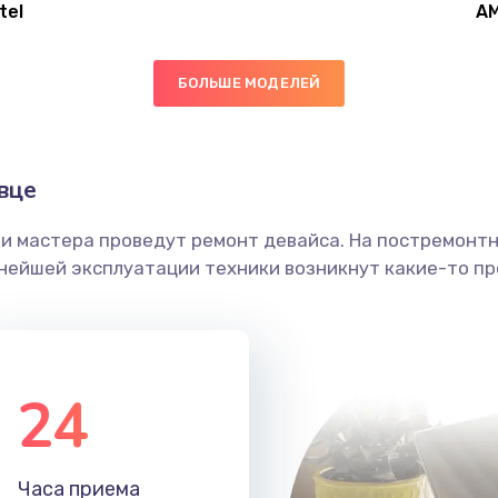
tel
A
30 мин
3 года
БОЛЬШЕ МОДЕЛЕЙ
20 мин
1 год
50 мин
2 года
вце
ши мастера проведут ремонт девайса. На постремонт
60 мин
3 года
ьнейшей эксплуатации техники возникнут какие-то пр
60 мин
1 год
30 мин
1 год
24
30 мин
1 год
Часа приема
40 мин
3 года