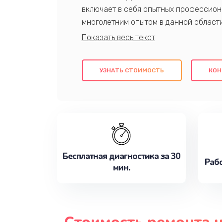
включает в себя опытных профессион
многолетним опытом в данной област
качественный ремонт с использовани
гарантируем качество всех проведенн
клиентам надежное и профессиональн
УЗНАТЬ СТОИМОСТЬ
КОН
потребности наилучшим образом. Не 
сейчас!
Бесплатная диагностика за 30
Рабо
мин.