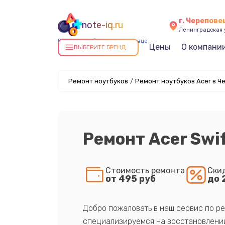
г. Черепове
note-iq.ru
Ленинградская у
Ремонт ноутбуков в Череповце
Цены
О компани
ВЫБЕРИТЕ БРЕНД
Ремонт ноутбуков
/
Ремонт ноутбуков Acer в Ч
Ремонт Acer Swif
Стоимость ремонта
Ски
от 495 руб
до 
Добро пожаловать в наш сервис по ре
специализируемся на восстановлении