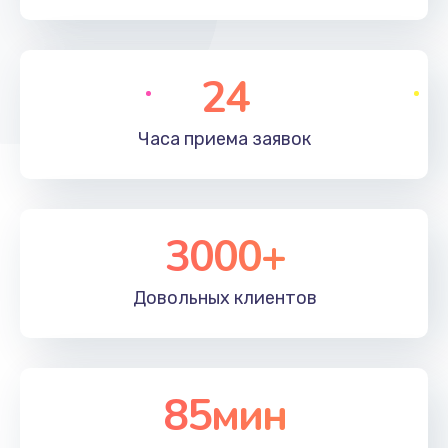
Заказать
Установка драйверов
24
725 руб.
Заказать
Часа приема
заявок
Замена вебкамеры
1400 руб.
3000+
Заказать
Ремонт петель крышки
Довольных
клиентов
1190 руб.
Заказать
85мин
Настройка Wi-Fi
1100 руб.