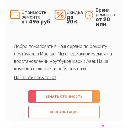
Время
Стоимость
Скидка
ремонта
до
ремонта
от 20
от 495 руб
20%
мин
Добро пожаловать в наш сервис по ремонту
ноутбуков в Москве. Мы специализируемся на
восстановлении ноутбуков марки Aser. Наша
команда включает в себя опытных
профессионалов с обширными знаниями и
многолетним опытом в данной области. Мы
предлагаем быстрый и качественный ремонт с
УЗНАТЬ СТОИМОСТЬ
использованием оригинальных компонентов, а
также гарантируем качество всех
КОНСУЛЬТАЦИЯ
проведенных работ. Наша цель - предоставить
клиентам надежное и профессиональное