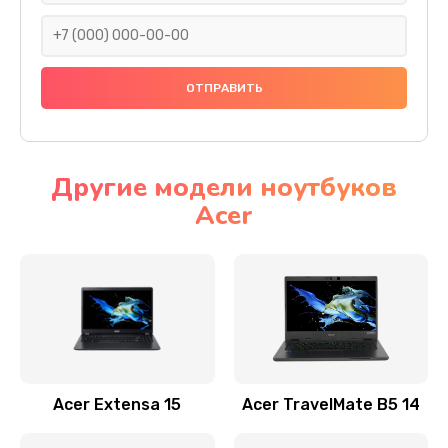
930 руб.
Заказать
Ремонт подсветки
1200 руб.
Заказать
Другие модели ноутбуков
Acer
Настройка BIOS
650 руб.
Заказать
Замена видеочипа
2500 руб.
Заказать
Acer Extensa 15
Acer TravelMate B5 14
Ремонт разъема питания