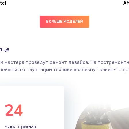
tel
A
20 мин
1 год
БОЛЬШЕ МОДЕЛЕЙ
40 мин
2 года
50 мин
2 года
вце
ши мастера проведут ремонт девайса. На постремонт
30 мин
2 года
ьнейшей эксплуатации техники возникнут какие-то пр
20 мин
1 год
20 мин
3 года
24
60 мин
2 года
Часа приема
60 мин
3 года