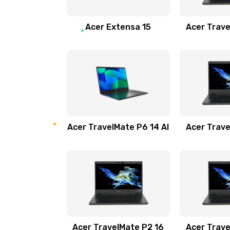
Замена звуковой карты
Acer Extensa 15
Acer Trave
Замена микрофона
Замена оперативной памяти
Замена процессора
Acer TravelMate P6 14 AI
Acer Trave
Замена системы охлаждения
Замена термопасты
Замена шлейфа матрицы
Замена экрана
Acer TravelMate P2 16
Acer Trave