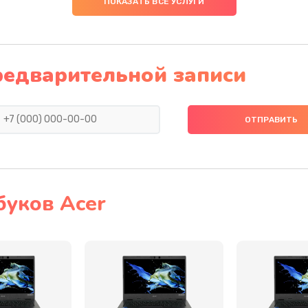
ПОКАЗАТЬ ВСЕ УСЛУГИ
20 мин
1 год
50 мин
3 года
редварительной записи
20 мин
1 год
50 мин
3 года
60 мин
3 года
буков Acer
30 мин
1 год
20 мин
1 год
40 мин
3 года