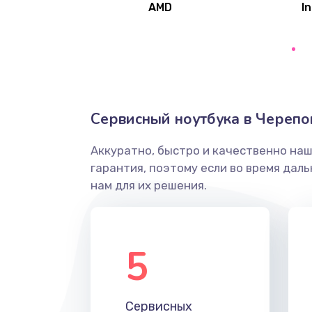
AMD
In
Замена северного моста
Ремонт цепей питания
Замена жесткого диска
Сервисный ноутбука в Черепо
Аккуратно, быстро и качественно на
Установка драйверов
гарантия, поэтому если во время дал
нам для их решения.
Замена вебкамеры
Ремонт петель крышки
5
Настройка Wi-Fi
Сервисных
Замена HDMI