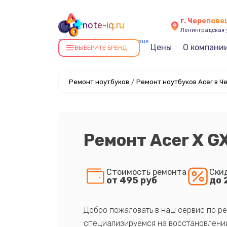
г. Черепове
note-iq.ru
Ленинградская у
Ремонт ноутбуков в Череповце
Цены
О компани
ВЫБЕРИТЕ БРЕНД
Ремонт ноутбуков
/
Ремонт ноутбуков Acer в Ч
Ремонт Acer X G
Стоимость ремонта
Ски
от 495 руб
до 
Добро пожаловать в наш сервис по ре
специализируемся на восстановлении