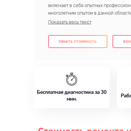
включает в себя опытных профессион
многолетним опытом в данной област
качественный ремонт с использовани
гарантируем качество всех проведенн
клиентам надежное и профессиональн
УЗНАТЬ СТОИМОСТЬ
КОН
потребности наилучшим образом. Не 
сейчас!
Бесплатная диагностика за 30
Рабо
мин.