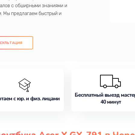
алов с обширными знаниями и
и. Мы предлагаем быстрый и
ем оригинальных компонентов, а также
ых работ. Наша цель - предоставить
ое обслуживание, удовлетворяя их
СУЛЬТАЦИЯ
медлите записаться на ремонт уже
Бесплатный выезд масте
таем с юр. и физ. лицами
40 минут