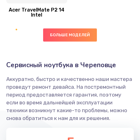
Acer TravelMate P2 14
950 руб.
Intel
Заказать
БОЛЬШЕ МОДЕЛЕЙ
Замена экрана
1095 руб.
Заказать
Сервисный ноутбука в Череповце
Замена северного моста
Аккуратно, быстро и качественно наши мастера
1950 руб.
проведут ремонт девайса. На постремонтный
Заказать
период предоставляется гарантия, поэтому
если во время дальнейшей эксплуатации
Ремонт цепей питания
техники возникнут какие-то проблемы, можно
снова обратиться к нам для их решения.
2500 руб.
Заказать