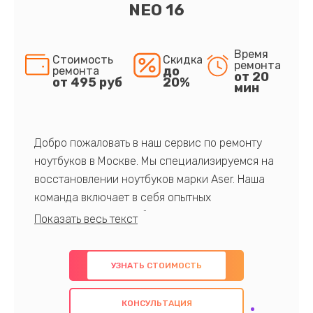
NEO 16
Время
Стоимость
Скидка
ремонта
до
ремонта
от 20
от 495 руб
20%
мин
Добро пожаловать в наш сервис по ремонту
ноутбуков в Москве. Мы специализируемся на
восстановлении ноутбуков марки Aser. Наша
команда включает в себя опытных
профессионалов с обширными знаниями и
многолетним опытом в данной области. Мы
предлагаем быстрый и качественный ремонт с
УЗНАТЬ СТОИМОСТЬ
использованием оригинальных компонентов, а
также гарантируем качество всех
КОНСУЛЬТАЦИЯ
проведенных работ. Наша цель - предоставить