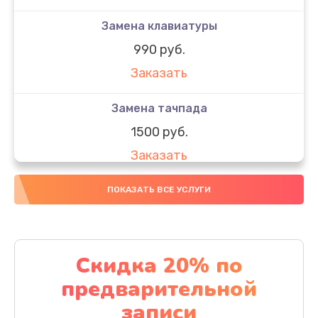
Замена клавиатуры
990 руб.
Заказать
Замена тачпада
1500 руб.
Заказать
Замена южного моста
ПОКАЗАТЬ ВСЕ УСЛУГИ
1950 руб.
Заказать
Скидка 20% по
Чистка от пыли
предварительной
1060 руб.
записи