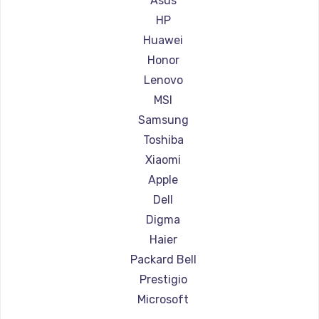
Asus
Ремонт ноутбуков Aorus
HP
Ремонт ноутбуков Maibenben
Huawei
Ремонт ноутбуков Getac
Honor
Ремонт ноутбуков Epson
Lenovo
Ремонт ноутбуков Philips
MSI
Ремонт ноутбуков LG
Samsung
Ремонт ноутбуков Panasonic
Toshiba
Ремонт ноутбуков Irbis
Xiaomi
Ремонт ноутбуков Thunderobot
Apple
Ремонт ноутбуков Hasee
Dell
Ремонт ноутбуков ZTE
Digma
Ремонт ноутбуков Hiper
Haier
Ремонт ноутбуков Evga
Packard Bell
Ремонт ноутбуков Google
Prestigio
Ремонт ноутбуков Echips
Microsoft
Ремонт ноутбуков Ardor