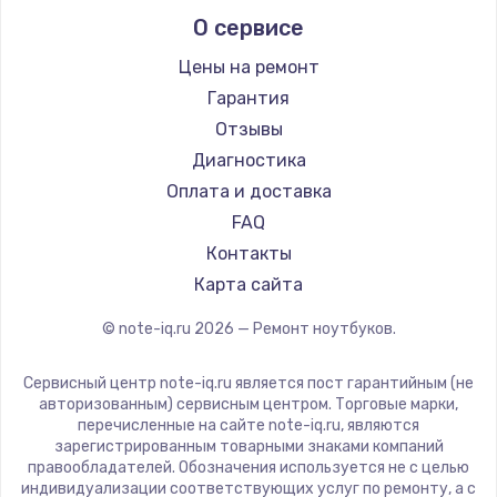
Alienware
О сервисе
Ремонт ноутбуков Predator
Aquarius
Ремонт ноутбуков iru
Gigabyte
Цены на ремонт
Ремонт ноутбуков Machenike
Aorus
Гарантия
Ремонт ноутбуков DEXP
Maibenben
Отзывы
Ремонт ноутбуков Teclast
Getac
Диагностика
Ремонт ноутбуков CHUWI
Epson
Оплата и доставка
Ремонт ноутбуков Colorful
Philips
FAQ
LG
Контакты
Panasonic
Карта сайта
Irbis
© note-iq.ru
2026
— Ремонт ноутбуков.
Thunderobot
Hasee
Сервисный центр note-iq.ru является пост гарантийным (не
ZTE
авторизованным) сервисным центром. Торговые марки,
перечисленные на сайте note-iq.ru, являются
Hiper
зарегистрированным товарными знаками компаний
Evga
правообладателей. Обозначения используется не с целью
индивидуализации соответствующих услуг по ремонту, а с