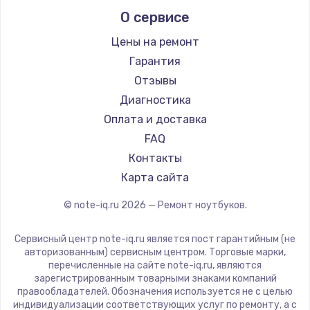
Alienware
О сервисе
Ремонт ноутбуков Predator
Aquarius
Ремонт ноутбуков iru
Gigabyte
Цены на ремонт
Ремонт ноутбуков Machenike
Aorus
Гарантия
Ремонт ноутбуков DEXP
Maibenben
Отзывы
Ремонт ноутбуков Teclast
Getac
Диагностика
Ремонт ноутбуков CHUWI
Epson
Оплата и доставка
Ремонт ноутбуков Colorful
Philips
FAQ
LG
Контакты
Panasonic
Карта сайта
Irbis
© note-iq.ru
2026
— Ремонт ноутбуков.
Thunderobot
Hasee
Сервисный центр note-iq.ru является пост гарантийным (не
ZTE
авторизованным) сервисным центром. Торговые марки,
перечисленные на сайте note-iq.ru, являются
Hiper
зарегистрированным товарными знаками компаний
Evga
правообладателей. Обозначения используется не с целью
индивидуализации соответствующих услуг по ремонту, а с