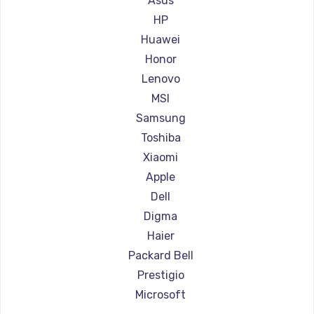
Asus
Ремонт ноутбуков Aorus
HP
Ремонт ноутбуков Maibenben
Huawei
Ремонт ноутбуков Getac
Honor
Ремонт ноутбуков Epson
Lenovo
Ремонт ноутбуков Philips
MSI
Ремонт ноутбуков LG
Samsung
Ремонт ноутбуков Panasonic
Toshiba
Ремонт ноутбуков Irbis
Xiaomi
Ремонт ноутбуков Thunderobot
Apple
Ремонт ноутбуков Hasee
Dell
Ремонт ноутбуков ZTE
Digma
Ремонт ноутбуков Hiper
Haier
Ремонт ноутбуков Evga
Packard Bell
Ремонт ноутбуков Google
Prestigio
Ремонт ноутбуков Echips
Microsoft
Ремонт ноутбуков Ardor