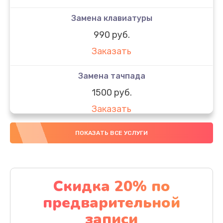
Замена клавиатуры
990 руб.
Заказать
Замена тачпада
1500 руб.
Заказать
Замена южного моста
ПОКАЗАТЬ ВСЕ УСЛУГИ
1950 руб.
Заказать
Скидка 20% по
Чистка от пыли
предварительной
1060 руб.
записи