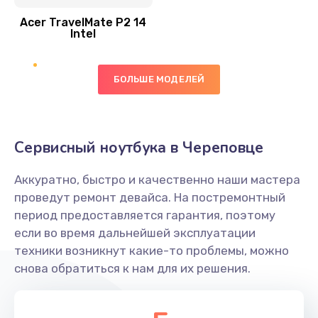
Acer TravelMate P2 14
950 руб.
Intel
Заказать
БОЛЬШЕ МОДЕЛЕЙ
Замена экрана
1095 руб.
Заказать
Сервисный ноутбука в Череповце
Замена северного моста
Аккуратно, быстро и качественно наши мастера
1950 руб.
проведут ремонт девайса. На постремонтный
Заказать
период предоставляется гарантия, поэтому
если во время дальнейшей эксплуатации
Ремонт цепей питания
техники возникнут какие-то проблемы, можно
снова обратиться к нам для их решения.
2500 руб.
Заказать