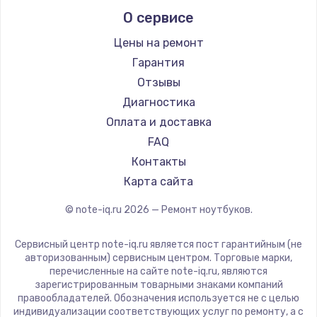
Alienware
О сервисе
Ремонт ноутбуков Predator
Aquarius
Ремонт ноутбуков iru
Gigabyte
Цены на ремонт
Ремонт ноутбуков Machenike
Aorus
Гарантия
Ремонт ноутбуков DEXP
Maibenben
Отзывы
Ремонт ноутбуков Teclast
Getac
Диагностика
Ремонт ноутбуков CHUWI
Epson
Оплата и доставка
Ремонт ноутбуков Colorful
Philips
FAQ
LG
Контакты
Panasonic
Карта сайта
Irbis
© note-iq.ru
2026
— Ремонт ноутбуков.
Thunderobot
Hasee
Сервисный центр note-iq.ru является пост гарантийным (не
ZTE
авторизованным) сервисным центром. Торговые марки,
перечисленные на сайте note-iq.ru, являются
Hiper
зарегистрированным товарными знаками компаний
Evga
правообладателей. Обозначения используется не с целью
индивидуализации соответствующих услуг по ремонту, а с