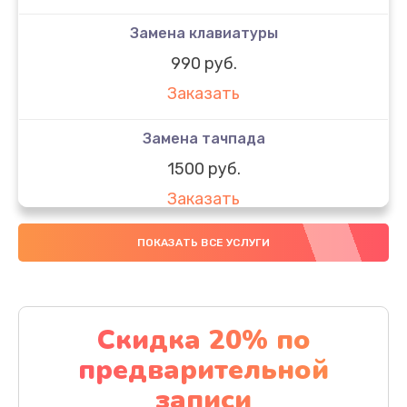
Замена клавиатуры
990 руб.
Заказать
Замена тачпада
1500 руб.
Заказать
Замена южного моста
ПОКАЗАТЬ ВСЕ УСЛУГИ
1950 руб.
Заказать
Скидка 20% по
Чистка от пыли
предварительной
1060 руб.
записи