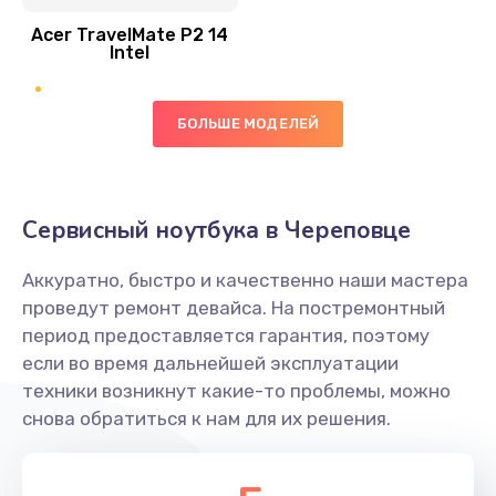
Acer TravelMate P2 14
950 руб.
Intel
Заказать
БОЛЬШЕ МОДЕЛЕЙ
Замена экрана
1095 руб.
Заказать
Сервисный ноутбука в Череповце
Замена северного моста
Аккуратно, быстро и качественно наши мастера
1950 руб.
проведут ремонт девайса. На постремонтный
Заказать
период предоставляется гарантия, поэтому
если во время дальнейшей эксплуатации
Ремонт цепей питания
техники возникнут какие-то проблемы, можно
снова обратиться к нам для их решения.
2500 руб.
Заказать