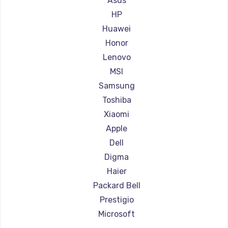
Asus
Ремонт ноутбуков Aorus
HP
Ремонт ноутбуков Maibenben
Huawei
Ремонт ноутбуков Getac
Honor
Ремонт ноутбуков Epson
Lenovo
Ремонт ноутбуков Philips
MSI
Ремонт ноутбуков LG
Samsung
Ремонт ноутбуков Panasonic
Toshiba
Ремонт ноутбуков Irbis
Xiaomi
Ремонт ноутбуков Thunderobot
Apple
Ремонт ноутбуков Hasee
Dell
Ремонт ноутбуков ZTE
Digma
Ремонт ноутбуков Hiper
Haier
Ремонт ноутбуков Evga
Packard Bell
Ремонт ноутбуков Google
Prestigio
Ремонт ноутбуков Echips
Microsoft
Ремонт ноутбуков Ardor