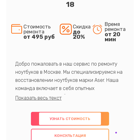
18
Время
Стоимость
Скидка
ремонта
до
ремонта
от 20
от 495 руб
20%
мин
Добро пожаловать в наш сервис по ремонту
ноутбуков в Москве. Мы специализируемся на
восстановлении ноутбуков марки Aser. Наша
команда включает в себя опытных
профессионалов с обширными знаниями и
многолетним опытом в данной области. Мы
предлагаем быстрый и качественный ремонт с
УЗНАТЬ СТОИМОСТЬ
использованием оригинальных компонентов, а
также гарантируем качество всех
КОНСУЛЬТАЦИЯ
проведенных работ. Наша цель - предоставить