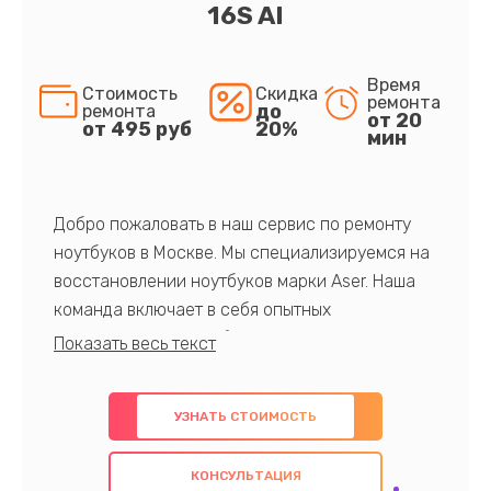
16S AI
Время
Стоимость
Скидка
ремонта
до
ремонта
от 20
от 495 руб
20%
мин
Добро пожаловать в наш сервис по ремонту
ноутбуков в Москве. Мы специализируемся на
восстановлении ноутбуков марки Aser. Наша
команда включает в себя опытных
профессионалов с обширными знаниями и
многолетним опытом в данной области. Мы
предлагаем быстрый и качественный ремонт с
УЗНАТЬ СТОИМОСТЬ
использованием оригинальных компонентов, а
также гарантируем качество всех
КОНСУЛЬТАЦИЯ
проведенных работ. Наша цель - предоставить