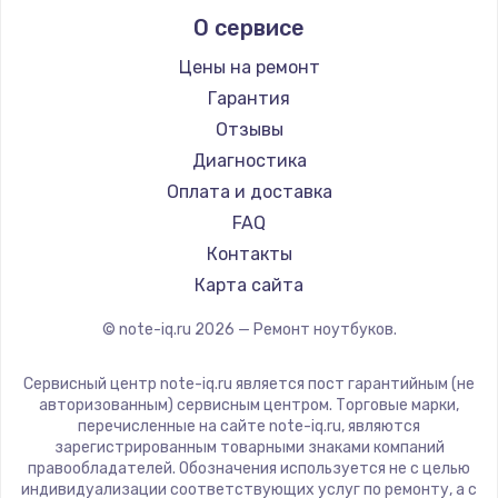
Alienware
О сервисе
Ремонт ноутбуков Predator
Aquarius
Ремонт ноутбуков iru
Gigabyte
Цены на ремонт
Ремонт ноутбуков Machenike
Aorus
Гарантия
Ремонт ноутбуков DEXP
Maibenben
Отзывы
Ремонт ноутбуков Teclast
Getac
Диагностика
Ремонт ноутбуков CHUWI
Epson
Оплата и доставка
Ремонт ноутбуков Colorful
Philips
FAQ
LG
Контакты
Panasonic
Карта сайта
Irbis
© note-iq.ru
2026
— Ремонт ноутбуков.
Thunderobot
Hasee
Сервисный центр note-iq.ru является пост гарантийным (не
ZTE
авторизованным) сервисным центром. Торговые марки,
перечисленные на сайте note-iq.ru, являются
Hiper
зарегистрированным товарными знаками компаний
Evga
правообладателей. Обозначения используется не с целью
индивидуализации соответствующих услуг по ремонту, а с