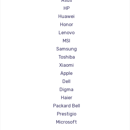
Asus
Ремонт ноутбуков Aorus
HP
Ремонт ноутбуков Maibenben
Huawei
Ремонт ноутбуков Getac
Honor
Ремонт ноутбуков Epson
Lenovo
Ремонт ноутбуков Philips
MSI
Ремонт ноутбуков LG
Samsung
Ремонт ноутбуков Panasonic
Toshiba
Ремонт ноутбуков Irbis
Xiaomi
Ремонт ноутбуков Thunderobot
Apple
Ремонт ноутбуков Hasee
Dell
Ремонт ноутбуков ZTE
Digma
Ремонт ноутбуков Hiper
Haier
Ремонт ноутбуков Evga
Packard Bell
Ремонт ноутбуков Google
Prestigio
Ремонт ноутбуков Echips
Microsoft
Ремонт ноутбуков Ardor