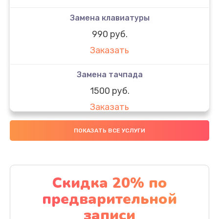
Замена клавиатуры
990 руб.
Заказать
Замена тачпада
1500 руб.
Заказать
Замена южного моста
ПОКАЗАТЬ ВСЕ УСЛУГИ
1950 руб.
Заказать
Скидка 20% по
Чистка от пыли
предварительной
1060 руб.
записи