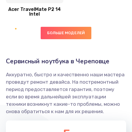
Acer TravelMate P2 14
950 руб.
Intel
Заказать
БОЛЬШЕ МОДЕЛЕЙ
Замена экрана
1095 руб.
Заказать
Сервисный ноутбука в Череповце
Замена северного моста
Аккуратно, быстро и качественно наши мастера
1950 руб.
проведут ремонт девайса. На постремонтный
Заказать
период предоставляется гарантия, поэтому
если во время дальнейшей эксплуатации
Ремонт цепей питания
техники возникнут какие-то проблемы, можно
снова обратиться к нам для их решения.
2500 руб.
Заказать