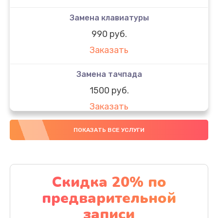
Замена клавиатуры
990 руб.
Заказать
Замена тачпада
1500 руб.
Заказать
Замена южного моста
ПОКАЗАТЬ ВСЕ УСЛУГИ
1950 руб.
Заказать
Скидка 20% по
Чистка от пыли
предварительной
1060 руб.
записи