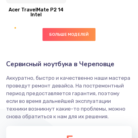
Acer TravelMate P2 14
950 руб.
Intel
Заказать
БОЛЬШЕ МОДЕЛЕЙ
Замена экрана
1095 руб.
Заказать
Сервисный ноутбука в Череповце
Замена северного моста
Аккуратно, быстро и качественно наши мастера
1950 руб.
проведут ремонт девайса. На постремонтный
Заказать
период предоставляется гарантия, поэтому
если во время дальнейшей эксплуатации
Ремонт цепей питания
техники возникнут какие-то проблемы, можно
снова обратиться к нам для их решения.
2500 руб.
Заказать