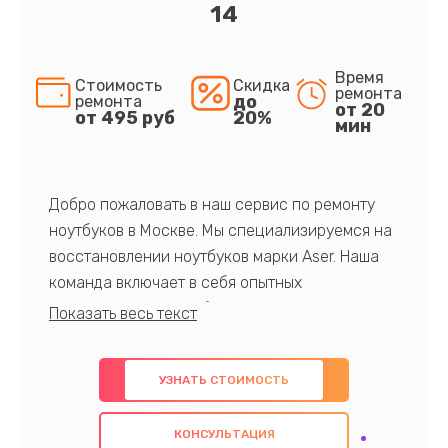
14
Время
Стоимость
Скидка
ремонта
до
ремонта
от 20
от 495 руб
20%
мин
Добро пожаловать в наш сервис по ремонту
ноутбуков в Москве. Мы специализируемся на
восстановлении ноутбуков марки Aser. Наша
команда включает в себя опытных
профессионалов с обширными знаниями и
многолетним опытом в данной области. Мы
предлагаем быстрый и качественный ремонт с
УЗНАТЬ СТОИМОСТЬ
использованием оригинальных компонентов, а
также гарантируем качество всех
КОНСУЛЬТАЦИЯ
проведенных работ. Наша цель - предоставить