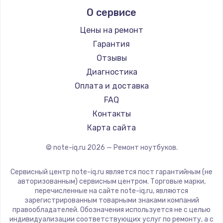
Alienware
О сервисе
Ремонт ноутбуков Predator
Aquarius
Ремонт ноутбуков iru
Gigabyte
Цены на ремонт
Ремонт ноутбуков Machenike
Aorus
Гарантия
Ремонт ноутбуков DEXP
Maibenben
Отзывы
Ремонт ноутбуков Teclast
Getac
Диагностика
Ремонт ноутбуков CHUWI
Epson
Оплата и доставка
Ремонт ноутбуков Colorful
Philips
FAQ
LG
Контакты
Panasonic
Карта сайта
Irbis
© note-iq.ru
2026
— Ремонт ноутбуков.
Thunderobot
Hasee
Сервисный центр note-iq.ru является пост гарантийным (не
ZTE
авторизованным) сервисным центром. Торговые марки,
перечисленные на сайте note-iq.ru, являются
Hiper
зарегистрированным товарными знаками компаний
Evga
правообладателей. Обозначения используется не с целью
индивидуализации соответствующих услуг по ремонту, а с