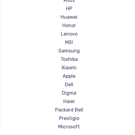
Asus
Ремонт ноутбуков Aorus
HP
Ремонт ноутбуков Maibenben
Huawei
Ремонт ноутбуков Getac
Honor
Ремонт ноутбуков Epson
Lenovo
Ремонт ноутбуков Philips
MSI
Ремонт ноутбуков LG
Samsung
Ремонт ноутбуков Panasonic
Toshiba
Ремонт ноутбуков Irbis
Xiaomi
Ремонт ноутбуков Thunderobot
Apple
Ремонт ноутбуков Hasee
Dell
Ремонт ноутбуков ZTE
Digma
Ремонт ноутбуков Hiper
Haier
Ремонт ноутбуков Evga
Packard Bell
Ремонт ноутбуков Google
Prestigio
Ремонт ноутбуков Echips
Microsoft
Ремонт ноутбуков Ardor