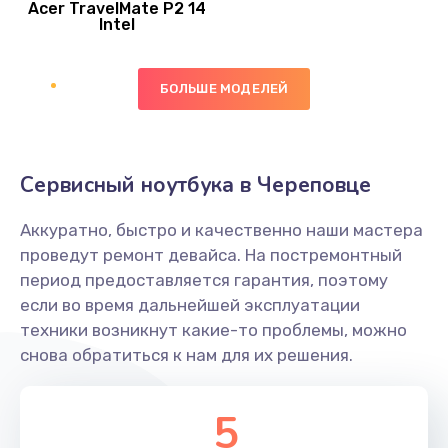
Acer TravelMate P2 14
950 руб.
Intel
Заказать
БОЛЬШЕ МОДЕЛЕЙ
Замена экрана
1095 руб.
Заказать
Сервисный ноутбука в Череповце
Замена северного моста
Аккуратно, быстро и качественно наши мастера
1950 руб.
проведут ремонт девайса. На постремонтный
Заказать
период предоставляется гарантия, поэтому
если во время дальнейшей эксплуатации
Ремонт цепей питания
техники возникнут какие-то проблемы, можно
снова обратиться к нам для их решения.
2500 руб.
Заказать
5
Замена жесткого диска