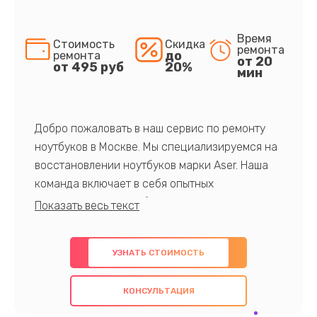
Время
Стоимость
Скидка
ремонта
до
ремонта
от 20
от 495 руб
20%
мин
Добро пожаловать в наш сервис по ремонту
ноутбуков в Москве. Мы специализируемся на
восстановлении ноутбуков марки Aser. Наша
команда включает в себя опытных
профессионалов с обширными знаниями и
многолетним опытом в данной области. Мы
предлагаем быстрый и качественный ремонт с
УЗНАТЬ СТОИМОСТЬ
использованием оригинальных компонентов, а
также гарантируем качество всех
КОНСУЛЬТАЦИЯ
проведенных работ. Наша цель - предоставить
клиентам надежное и профессиональное