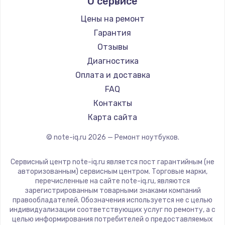
О сервисе
Ремонт ноутбуков Predator
Aquarius
Ремонт ноутбуков iru
Gigabyte
Цены на ремонт
Ремонт ноутбуков Machenike
Aorus
Гарантия
Ремонт ноутбуков DEXP
Maibenben
Отзывы
Ремонт ноутбуков Teclast
Getac
Диагностика
Ремонт ноутбуков CHUWI
Epson
Оплата и доставка
Ремонт ноутбуков Colorful
Philips
FAQ
LG
Контакты
Panasonic
Карта сайта
Irbis
© note-iq.ru
2026
— Ремонт ноутбуков.
Thunderobot
Hasee
Сервисный центр note-iq.ru является пост гарантийным (не
ZTE
авторизованным) сервисным центром. Торговые марки,
перечисленные на сайте note-iq.ru, являются
Hiper
зарегистрированным товарными знаками компаний
Evga
правообладателей. Обозначения используется не с целью
индивидуализации соответствующих услуг по ремонту, а с
Google
целью информирования потребителей о предоставляемых