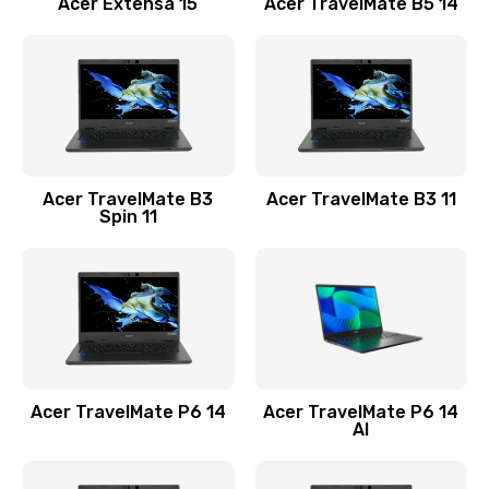
Acer Extensa 15
Acer TravelMate B5 14
Ремонт разъема питания
845 руб.
Заказать
Замена видеокарты
Acer TravelMate B3
Acer TravelMate B3 11
1890 руб.
Spin 11
Заказать
Замена аккумулятора
690 руб.
Заказать
Acer TravelMate P6 14
Acer TravelMate P6 14
Замена SSD
AI
1200 руб.