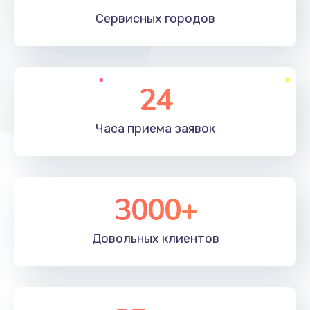
660 руб.
Сервисных
городов
Заказать
Установка драйверов
24
725 руб.
Заказать
Часа приема
заявок
Замена вебкамеры
1400 руб.
3000+
Заказать
Ремонт петель крышки
Довольных
клиентов
1190 руб.
Заказать