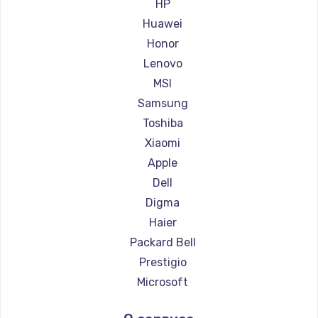
Ремонт ноутбуков Aorus
HP
Ремонт ноутбуков Maibenben
Huawei
Ремонт ноутбуков Getac
Honor
Ремонт ноутбуков Epson
Lenovo
Ремонт ноутбуков Philips
MSI
Ремонт ноутбуков LG
Samsung
Ремонт ноутбуков Panasonic
Toshiba
Ремонт ноутбуков Irbis
Xiaomi
Ремонт ноутбуков Thunderobot
Apple
Ремонт ноутбуков Hasee
Dell
Ремонт ноутбуков ZTE
Digma
Ремонт ноутбуков Hiper
Haier
Ремонт ноутбуков Evga
Packard Bell
Ремонт ноутбуков Google
Prestigio
Ремонт ноутбуков Echips
Microsoft
Ремонт ноутбуков Ardor
Alienware