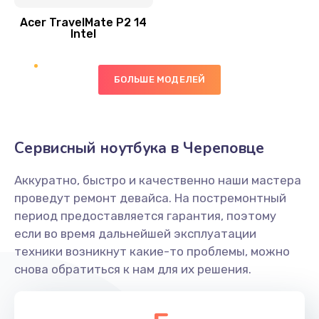
Acer TravelMate P2 14
950 руб.
Intel
Заказать
БОЛЬШЕ МОДЕЛЕЙ
Замена экрана
1095 руб.
Заказать
Сервисный ноутбука в Череповце
Замена северного моста
Аккуратно, быстро и качественно наши мастера
1950 руб.
проведут ремонт девайса. На постремонтный
Заказать
период предоставляется гарантия, поэтому
если во время дальнейшей эксплуатации
Ремонт цепей питания
техники возникнут какие-то проблемы, можно
снова обратиться к нам для их решения.
2500 руб.
Заказать