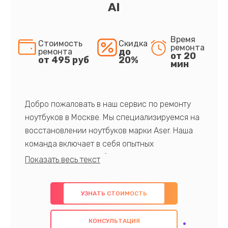
AI
Время
Стоимость
Скидка
ремонта
до
ремонта
от 20
от 495 руб
20%
мин
Добро пожаловать в наш сервис по ремонту
ноутбуков в Москве. Мы специализируемся на
восстановлении ноутбуков марки Aser. Наша
команда включает в себя опытных
профессионалов с обширными знаниями и
многолетним опытом в данной области. Мы
предлагаем быстрый и качественный ремонт с
УЗНАТЬ СТОИМОСТЬ
использованием оригинальных компонентов, а
также гарантируем качество всех
КОНСУЛЬТАЦИЯ
проведенных работ. Наша цель - предоставить