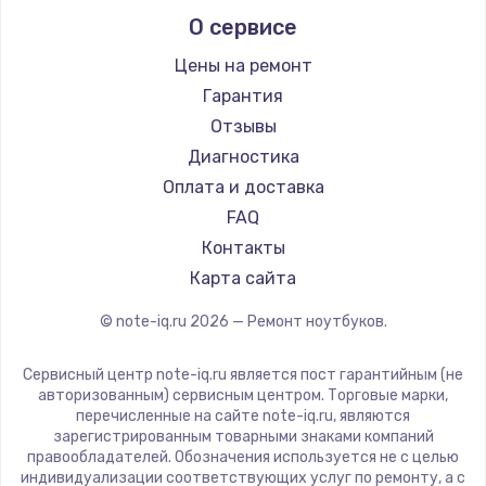
Alienware
О сервисе
Ремонт ноутбуков Predator
Aquarius
Ремонт ноутбуков iru
Gigabyte
Цены на ремонт
Ремонт ноутбуков Machenike
Aorus
Гарантия
Ремонт ноутбуков DEXP
Maibenben
Отзывы
Ремонт ноутбуков Teclast
Getac
Диагностика
Ремонт ноутбуков CHUWI
Epson
Оплата и доставка
Ремонт ноутбуков Colorful
Philips
FAQ
LG
Контакты
Panasonic
Карта сайта
Irbis
© note-iq.ru
2026
— Ремонт ноутбуков.
Thunderobot
Hasee
Сервисный центр note-iq.ru является пост гарантийным (не
ZTE
авторизованным) сервисным центром. Торговые марки,
перечисленные на сайте note-iq.ru, являются
Hiper
зарегистрированным товарными знаками компаний
Evga
правообладателей. Обозначения используется не с целью
индивидуализации соответствующих услуг по ремонту, а с