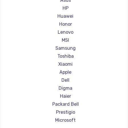
Asus
Ремонт ноутбуков Aorus
HP
Ремонт ноутбуков Maibenben
Huawei
Ремонт ноутбуков Getac
Honor
Ремонт ноутбуков Epson
Lenovo
Ремонт ноутбуков Philips
MSI
Ремонт ноутбуков LG
Samsung
Ремонт ноутбуков Panasonic
Toshiba
Ремонт ноутбуков Irbis
Xiaomi
Ремонт ноутбуков Thunderobot
Apple
Ремонт ноутбуков Hasee
Dell
Ремонт ноутбуков ZTE
Digma
Ремонт ноутбуков Hiper
Haier
Ремонт ноутбуков Evga
Packard Bell
Ремонт ноутбуков Google
Prestigio
Ремонт ноутбуков Echips
Microsoft
Ремонт ноутбуков Ardor