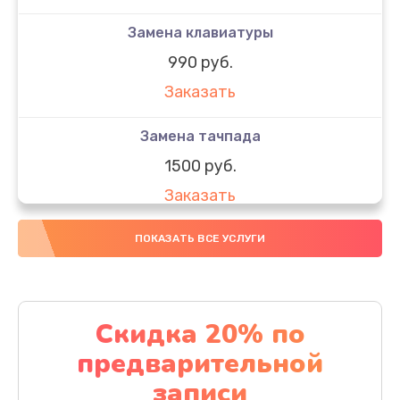
Замена клавиатуры
990 руб.
Заказать
Замена тачпада
1500 руб.
Заказать
Замена южного моста
ПОКАЗАТЬ ВСЕ УСЛУГИ
1950 руб.
Заказать
Скидка 20% по
Чистка от пыли
предварительной
1060 руб.
записи