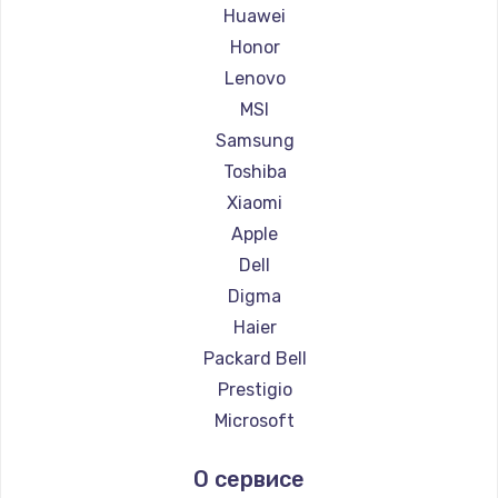
Ремонт ноутбуков Maibenben
Huawei
Ремонт ноутбуков Getac
Honor
Ремонт ноутбуков Epson
Lenovo
Ремонт ноутбуков Philips
MSI
Ремонт ноутбуков LG
Samsung
Ремонт ноутбуков Panasonic
Toshiba
Ремонт ноутбуков Irbis
Xiaomi
Ремонт ноутбуков Thunderobot
Apple
Ремонт ноутбуков Hasee
Dell
Ремонт ноутбуков ZTE
Digma
Ремонт ноутбуков Hiper
Haier
Ремонт ноутбуков Evga
Packard Bell
Ремонт ноутбуков Google
Prestigio
Ремонт ноутбуков Echips
Microsoft
Ремонт ноутбуков Ardor
Alienware
О сервисе
Ремонт ноутбуков Predator
Aquarius