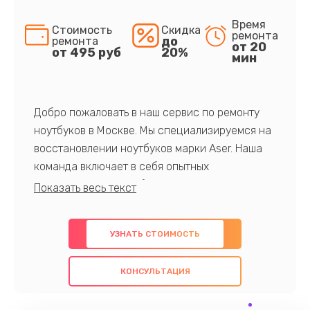
Время
Стоимость
Скидка
ремонта
до
ремонта
от 20
от 495 руб
20%
мин
Добро пожаловать в наш сервис по ремонту
ноутбуков в Москве. Мы специализируемся на
восстановлении ноутбуков марки Aser. Наша
команда включает в себя опытных
профессионалов с обширными знаниями и
многолетним опытом в данной области. Мы
предлагаем быстрый и качественный ремонт с
УЗНАТЬ СТОИМОСТЬ
использованием оригинальных компонентов, а
также гарантируем качество всех
КОНСУЛЬТАЦИЯ
проведенных работ. Наша цель - предоставить
клиентам надежное и профессиональное