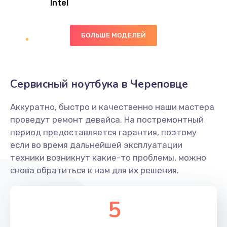
Intel
Заказать
БОЛЬШЕ МОДЕЛЕЙ
Замена экрана
1095 руб.
Заказать
Сервисный ноутбука в Череповце
Замена северного моста
Аккуратно, быстро и качественно наши мастера
1950 руб.
проведут ремонт девайса. На постремонтный
Заказать
период предоставляется гарантия, поэтому
если во время дальнейшей эксплуатации
Ремонт цепей питания
техники возникнут какие-то проблемы, можно
снова обратиться к нам для их решения.
2500 руб.
Заказать
5
Замена жесткого диска