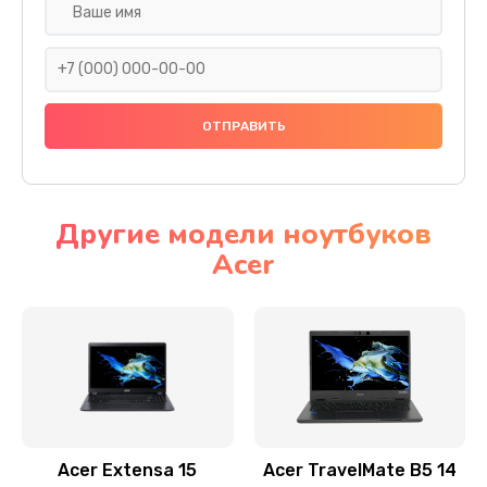
Настройка ОС
930 руб.
Заказать
Ремонт подсветки
1200 руб.
Заказать
Другие модели ноутбуков
Acer
Настройка BIOS
650 руб.
Заказать
Замена видеочипа
2500 руб.
Заказать
Acer Extensa 15
Acer TravelMate B5 14