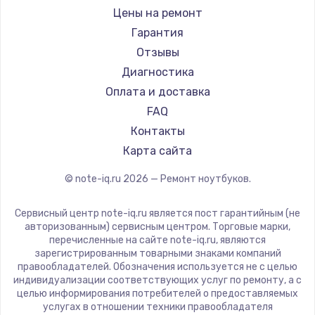
Ремонт ноутбуков iru
Gigabyte
Цены на ремонт
Ремонт ноутбуков Machenike
Aorus
Гарантия
Ремонт ноутбуков DEXP
Maibenben
Отзывы
Ремонт ноутбуков Teclast
Getac
Диагностика
Ремонт ноутбуков CHUWI
Epson
Оплата и доставка
Ремонт ноутбуков Colorful
Philips
FAQ
LG
Контакты
Panasonic
Карта сайта
Irbis
© note-iq.ru
2026
— Ремонт ноутбуков.
Thunderobot
Hasee
Сервисный центр note-iq.ru является пост гарантийным (не
ZTE
авторизованным) сервисным центром. Торговые марки,
перечисленные на сайте note-iq.ru, являются
Hiper
зарегистрированным товарными знаками компаний
Evga
правообладателей. Обозначения используется не с целью
индивидуализации соответствующих услуг по ремонту, а с
Google
целью информирования потребителей о предоставляемых
Echips
услугах в отношении техники правообладателя