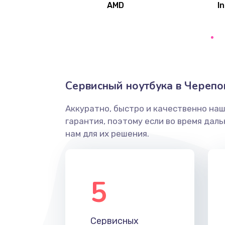
AMD
In
Замена северного моста
Ремонт цепей питания
Замена жесткого диска
Сервисный ноутбука в Черепо
Аккуратно, быстро и качественно на
Установка драйверов
гарантия, поэтому если во время дал
нам для их решения.
Замена вебкамеры
Ремонт петель крышки
5
Настройка Wi-Fi
Сервисных
Замена HDMI