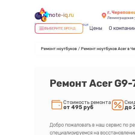
г. Черепове
note-iq.ru
Ленинградская у
Ремонт ноутбуков в Череповце
Цены
О компани
ВЫБЕРИТЕ БРЕНД
Ремонт ноутбуков
/
Ремонт ноутбуков Acer в Ч
Ремонт Acer G9-
Стоимость ремонта
Ски
от 495 руб
до 
Добро пожаловать в наш сервис по ре
специализируемся на восстановлении