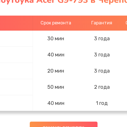
оутбука Acer G9-793 в Череп
Срок ремонта
Гарантия
30 мин
3 года
40 мин
3 года
20 мин
3 года
50 мин
2 года
40 мин
1 год
30 мин
1 год