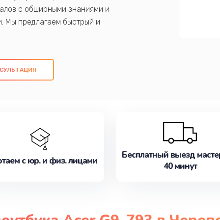
алов с обширными знаниями и
и. Мы предлагаем быстрый и
ем оригинальных компонентов, а также
ых работ. Наша цель - предоставить
ое обслуживание, удовлетворяя их
СУЛЬТАЦИЯ
медлите записаться на ремонт уже
Бесплатный выезд масте
таем с юр. и физ. лицами
40 минут