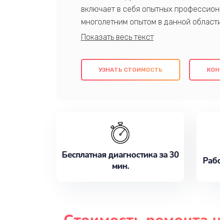
включает в себя опытных профессион
многолетним опытом в данной област
качественный ремонт с использовани
гарантируем качество всех проведенн
клиентам надежное и профессиональн
УЗНАТЬ СТОИМОСТЬ
КОН
потребности наилучшим образом. Не 
сейчас!
Бесплатная диагностика за 30
Рабо
мин.