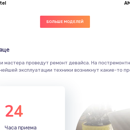
tel
A
30 мин
1 год
БОЛЬШЕ МОДЕЛЕЙ
60 мин
1 год
50 мин
3 года
вце
ши мастера проведут ремонт девайса. На постремонт
20 мин
3 года
ьнейшей эксплуатации техники возникнут какие-то пр
50 мин
3 года
60 мин
2 года
24
40 мин
2 года
Часа приема
40 мин
2 года