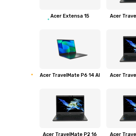
Замена звуковой карты
Acer Extensa 15
Acer Trave
Замена микрофона
Замена оперативной памяти
Замена процессора
Acer TravelMate P6 14 AI
Acer Trave
Замена системы охлаждения
Замена термопасты
Замена шлейфа матрицы
Замена экрана
Acer TravelMate P2 16
Acer Trave