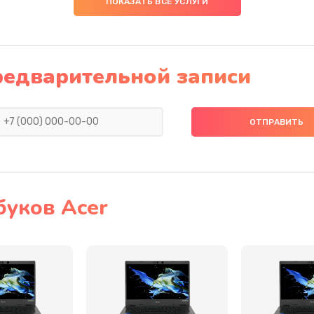
ПОКАЗАТЬ ВСЕ УСЛУГИ
40 мин
2 года
40 мин
2 года
редварительной записи
60 мин
2 года
40 мин
3 года
60 мин
2 года
буков Acer
40 мин
2 года
20 мин
3 года
40 мин
1 год