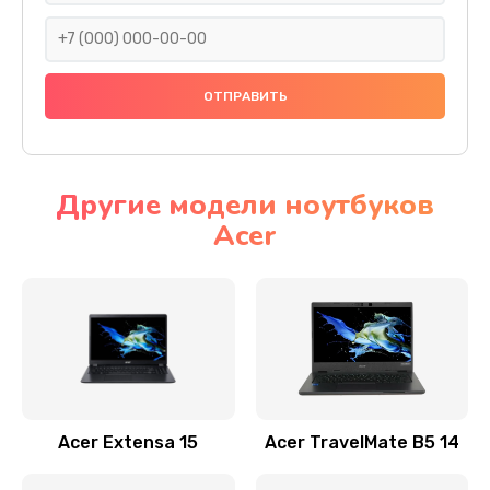
930 руб.
Заказать
Ремонт подсветки
1200 руб.
Заказать
Другие модели ноутбуков
Acer
Настройка BIOS
650 руб.
Заказать
Замена видеочипа
2500 руб.
Заказать
Acer Extensa 15
Acer TravelMate B5 14
Ремонт разъема питания