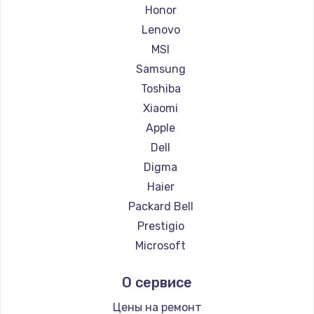
Ремонт ноутбуков Getac
Honor
Ремонт ноутбуков Epson
Lenovo
Ремонт ноутбуков Philips
MSI
Ремонт ноутбуков LG
Samsung
Ремонт ноутбуков Panasonic
Toshiba
Ремонт ноутбуков Irbis
Xiaomi
Ремонт ноутбуков Thunderobot
Apple
Ремонт ноутбуков Hasee
Dell
Ремонт ноутбуков ZTE
Digma
Ремонт ноутбуков Hiper
Haier
Ремонт ноутбуков Evga
Packard Bell
Ремонт ноутбуков Google
Prestigio
Ремонт ноутбуков Echips
Microsoft
Ремонт ноутбуков Ardor
Alienware
О сервисе
Ремонт ноутбуков Predator
Aquarius
Ремонт ноутбуков iru
Gigabyte
Цены на ремонт