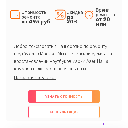
Время
Стоимость
Скидка
ремонта
до
ремонта
от 20
от 495 руб
20%
мин
Добро пожаловать в наш сервис по ремонту
ноутбуков в Москве. Мы специализируемся на
восстановлении ноутбуков марки Aser. Наша
команда включает в себя опытных
профессионалов с обширными знаниями и
многолетним опытом в данной области. Мы
предлагаем быстрый и качественный ремонт с
УЗНАТЬ СТОИМОСТЬ
использованием оригинальных компонентов, а
также гарантируем качество всех
КОНСУЛЬТАЦИЯ
проведенных работ. Наша цель - предоставить
клиентам надежное и профессиональное