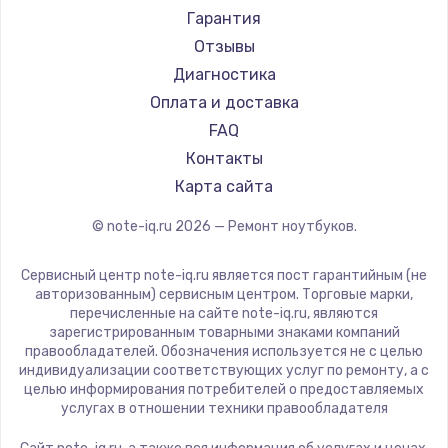
Ремонт ноутбуков Machenike
Aorus
Гарантия
Ремонт ноутбуков DEXP
Maibenben
Отзывы
Ремонт ноутбуков Teclast
Getac
Диагностика
Ремонт ноутбуков CHUWI
Epson
Оплата и доставка
Ремонт ноутбуков Colorful
Philips
FAQ
LG
Контакты
Panasonic
Карта сайта
Irbis
© note-iq.ru
2026
— Ремонт ноутбуков.
Thunderobot
Hasee
Сервисный центр note-iq.ru является пост гарантийным (не
ZTE
авторизованным) сервисным центром. Торговые марки,
перечисленные на сайте note-iq.ru, являются
Hiper
зарегистрированным товарными знаками компаний
Evga
правообладателей. Обозначения используется не с целью
индивидуализации соответствующих услуг по ремонту, а с
Google
целью информирования потребителей о предоставляемых
Echips
услугах в отношении техники правообладателя
Ardor