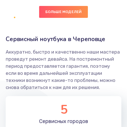
БОЛЬШЕ МОДЕЛЕЙ
Замена экрана
1095 руб.
Заказать
Сервисный ноутбука в Череповце
Замена северного моста
Аккуратно, быстро и качественно наши мастера
1950 руб.
проведут ремонт девайса. На постремонтный
Заказать
период предоставляется гарантия, поэтому
если во время дальнейшей эксплуатации
Ремонт цепей питания
техники возникнут какие-то проблемы, можно
снова обратиться к нам для их решения.
2500 руб.
Заказать
5
Замена жесткого диска
660 руб.
Сервисных
городов