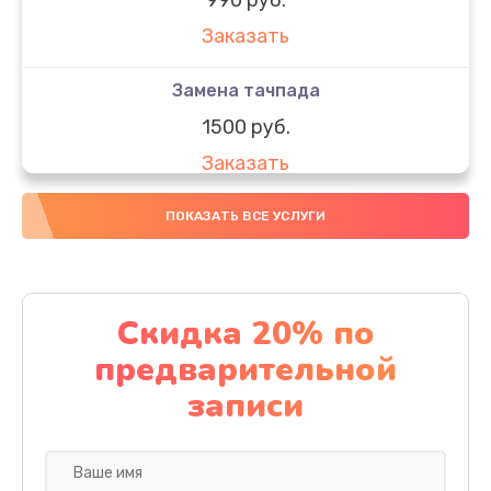
Заказать
Замена тачпада
1500 руб.
Заказать
Замена южного моста
ПОКАЗАТЬ ВСЕ УСЛУГИ
1950 руб.
Заказать
Скидка 20% по
Чистка от пыли
предварительной
1060 руб.
записи
Заказать
Настройка ОС