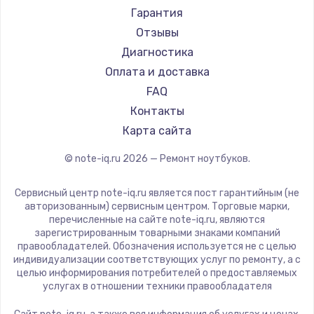
Ремонт ноутбуков Machenike
Aorus
Гарантия
Ремонт ноутбуков DEXP
Maibenben
Отзывы
Ремонт ноутбуков Teclast
Getac
Диагностика
Ремонт ноутбуков CHUWI
Epson
Оплата и доставка
Ремонт ноутбуков Colorful
Philips
FAQ
LG
Контакты
Panasonic
Карта сайта
Irbis
© note-iq.ru
2026
— Ремонт ноутбуков.
Thunderobot
Hasee
Сервисный центр note-iq.ru является пост гарантийным (не
ZTE
авторизованным) сервисным центром. Торговые марки,
перечисленные на сайте note-iq.ru, являются
Hiper
зарегистрированным товарными знаками компаний
Evga
правообладателей. Обозначения используется не с целью
индивидуализации соответствующих услуг по ремонту, а с
Google
целью информирования потребителей о предоставляемых
Echips
услугах в отношении техники правообладателя
Ardor