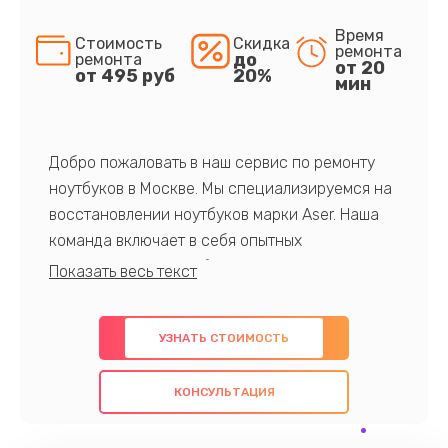
Время
Стоимость
Скидка
ремонта
до
ремонта
от 20
от 495 руб
20%
мин
Добро пожаловать в наш сервис по ремонту
ноутбуков в Москве. Мы специализируемся на
восстановлении ноутбуков марки Aser. Наша
команда включает в себя опытных
профессионалов с обширными знаниями и
многолетним опытом в данной области. Мы
предлагаем быстрый и качественный ремонт с
УЗНАТЬ СТОИМОСТЬ
использованием оригинальных компонентов, а
также гарантируем качество всех
КОНСУЛЬТАЦИЯ
проведенных работ. Наша цель - предоставить
клиентам надежное и профессиональное