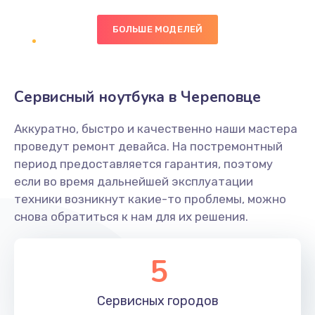
БОЛЬШЕ МОДЕЛЕЙ
Замена экрана
1095 руб.
Заказать
Сервисный ноутбука в Череповце
Замена северного моста
Аккуратно, быстро и качественно наши мастера
1950 руб.
проведут ремонт девайса. На постремонтный
Заказать
период предоставляется гарантия, поэтому
если во время дальнейшей эксплуатации
Ремонт цепей питания
техники возникнут какие-то проблемы, можно
снова обратиться к нам для их решения.
2500 руб.
Заказать
5
Замена жесткого диска
660 руб.
Сервисных
городов