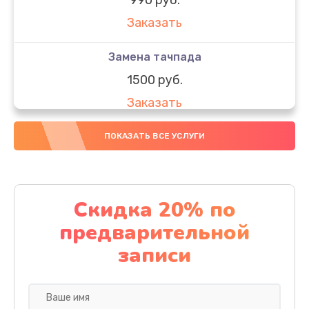
Заказать
Замена тачпада
1500 руб.
Заказать
Замена южного моста
ПОКАЗАТЬ ВСЕ УСЛУГИ
1950 руб.
Заказать
Скидка 20% по
Чистка от пыли
предварительной
1060 руб.
записи
Заказать
Настройка ОС