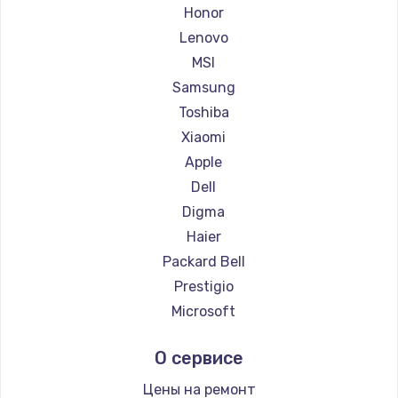
Ремонт ноутбуков Getac
Honor
Ремонт ноутбуков Epson
Lenovo
Ремонт ноутбуков Philips
MSI
Ремонт ноутбуков LG
Samsung
Ремонт ноутбуков Panasonic
Toshiba
Ремонт ноутбуков Irbis
Xiaomi
Ремонт ноутбуков Thunderobot
Apple
Ремонт ноутбуков Hasee
Dell
Ремонт ноутбуков ZTE
Digma
Ремонт ноутбуков Hiper
Haier
Ремонт ноутбуков Evga
Packard Bell
Ремонт ноутбуков Google
Prestigio
Ремонт ноутбуков Echips
Microsoft
Ремонт ноутбуков Ardor
Alienware
О сервисе
Ремонт ноутбуков Predator
Aquarius
Ремонт ноутбуков iru
Gigabyte
Цены на ремонт