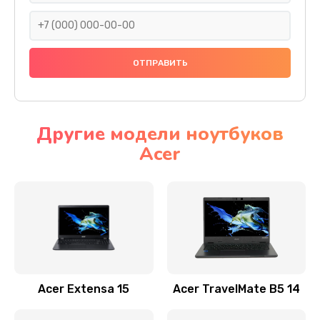
930 руб.
Заказать
Ремонт подсветки
1200 руб.
Заказать
Другие модели ноутбуков
Acer
Настройка BIOS
650 руб.
Заказать
Замена видеочипа
2500 руб.
Заказать
Acer Extensa 15
Acer TravelMate B5 14
Ремонт разъема питания