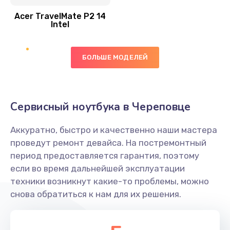
Acer TravelMate P2 14
950 руб.
Intel
Заказать
БОЛЬШЕ МОДЕЛЕЙ
Замена экрана
1095 руб.
Заказать
Сервисный ноутбука в Череповце
Замена северного моста
Аккуратно, быстро и качественно наши мастера
1950 руб.
проведут ремонт девайса. На постремонтный
Заказать
период предоставляется гарантия, поэтому
если во время дальнейшей эксплуатации
Ремонт цепей питания
техники возникнут какие-то проблемы, можно
снова обратиться к нам для их решения.
2500 руб.
Заказать