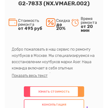
G2-7833 (NX.VMAER.002)
Время
Стоимость
Скидка
ремонта
до
ремонта
от 20
от 495 руб
20%
мин
Добро пожаловать в наш сервис по ремонту
ноутбуков в Москве. Мы специализируемся на
восстановлении ноутбуков марки Aser. Наша
команда включает в себя опытных
профессионалов с обширными знаниями и
многолетним опытом в данной области. Мы
предлагаем быстрый и качественный ремонт с
УЗНАТЬ СТОИМОСТЬ
использованием оригинальных компонентов, а
также гарантируем качество всех
КОНСУЛЬТАЦИЯ
проведенных работ. Наша цель - предоставить