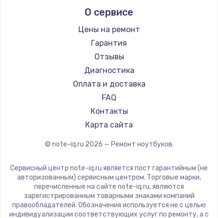
Alienware
О сервисе
Ремонт ноутбуков Predator
Aquarius
Ремонт ноутбуков iru
Gigabyte
Цены на ремонт
Ремонт ноутбуков Machenike
Aorus
Гарантия
Ремонт ноутбуков DEXP
Maibenben
Отзывы
Ремонт ноутбуков Teclast
Getac
Диагностика
Ремонт ноутбуков CHUWI
Epson
Оплата и доставка
Ремонт ноутбуков Colorful
Philips
FAQ
LG
Контакты
Panasonic
Карта сайта
Irbis
© note-iq.ru
2026
— Ремонт ноутбуков.
Thunderobot
Hasee
Сервисный центр note-iq.ru является пост гарантийным (не
ZTE
авторизованным) сервисным центром. Торговые марки,
перечисленные на сайте note-iq.ru, являются
Hiper
зарегистрированным товарными знаками компаний
Evga
правообладателей. Обозначения используется не с целью
индивидуализации соответствующих услуг по ремонту, а с