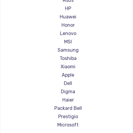
Asus
Ремонт ноутбуков Aorus
HP
Ремонт ноутбуков Maibenben
Huawei
Ремонт ноутбуков Getac
Honor
Ремонт ноутбуков Epson
Lenovo
Ремонт ноутбуков Philips
MSI
Ремонт ноутбуков LG
Samsung
Ремонт ноутбуков Panasonic
Toshiba
Ремонт ноутбуков Irbis
Xiaomi
Ремонт ноутбуков Thunderobot
Apple
Ремонт ноутбуков Hasee
Dell
Ремонт ноутбуков ZTE
Digma
Ремонт ноутбуков Hiper
Haier
Ремонт ноутбуков Evga
Packard Bell
Ремонт ноутбуков Google
Prestigio
Ремонт ноутбуков Echips
Microsoft
Ремонт ноутбуков Ardor