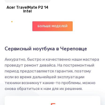
Acer TravelMate P2 14
950 руб.
Intel
Заказать
БОЛЬШЕ МОДЕЛЕЙ
Замена экрана
1095 руб.
Заказать
Сервисный ноутбука в Череповце
Замена северного моста
Аккуратно, быстро и качественно наши мастера
1950 руб.
проведут ремонт девайса. На постремонтный
Заказать
период предоставляется гарантия, поэтому
если во время дальнейшей эксплуатации
Ремонт цепей питания
техники возникнут какие-то проблемы, можно
снова обратиться к нам для их решения.
2500 руб.
Заказать