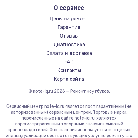
Alienware
О сервисе
Ремонт ноутбуков Predator
Aquarius
Ремонт ноутбуков iru
Gigabyte
Цены на ремонт
Ремонт ноутбуков Machenike
Aorus
Гарантия
Ремонт ноутбуков DEXP
Maibenben
Отзывы
Ремонт ноутбуков Teclast
Getac
Диагностика
Ремонт ноутбуков CHUWI
Epson
Оплата и доставка
Ремонт ноутбуков Colorful
Philips
FAQ
LG
Контакты
Panasonic
Карта сайта
Irbis
© note-iq.ru
2026
— Ремонт ноутбуков.
Thunderobot
Hasee
Сервисный центр note-iq.ru является пост гарантийным (не
ZTE
авторизованным) сервисным центром. Торговые марки,
перечисленные на сайте note-iq.ru, являются
Hiper
зарегистрированным товарными знаками компаний
Evga
правообладателей. Обозначения используется не с целью
индивидуализации соответствующих услуг по ремонту, а с