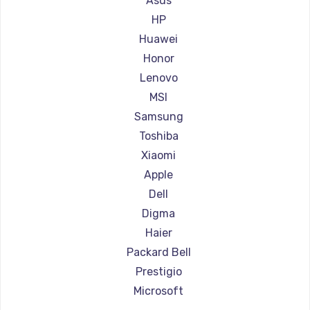
Asus
Ремонт ноутбуков Aorus
HP
Ремонт ноутбуков Maibenben
Huawei
Ремонт ноутбуков Getac
Honor
Ремонт ноутбуков Epson
Lenovo
Ремонт ноутбуков Philips
MSI
Ремонт ноутбуков LG
Samsung
Ремонт ноутбуков Panasonic
Toshiba
Ремонт ноутбуков Irbis
Xiaomi
Ремонт ноутбуков Thunderobot
Apple
Ремонт ноутбуков Hasee
Dell
Ремонт ноутбуков ZTE
Digma
Ремонт ноутбуков Hiper
Haier
Ремонт ноутбуков Evga
Packard Bell
Ремонт ноутбуков Google
Prestigio
Ремонт ноутбуков Echips
Microsoft
Ремонт ноутбуков Ardor