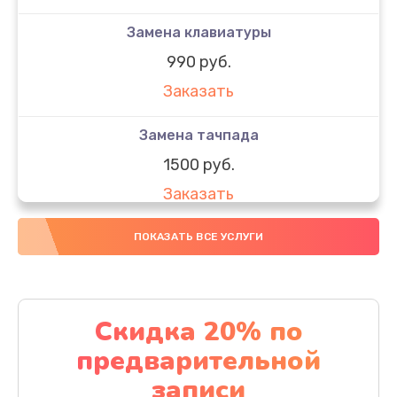
Замена клавиатуры
990 руб.
Заказать
Замена тачпада
1500 руб.
Заказать
Замена южного моста
ПОКАЗАТЬ ВСЕ УСЛУГИ
1950 руб.
Заказать
Скидка 20% по
Чистка от пыли
предварительной
1060 руб.
записи