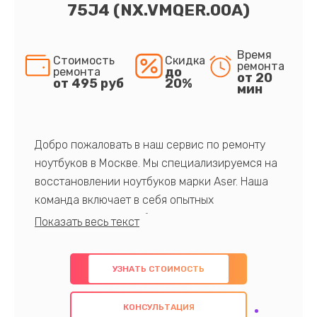
75J4 (NX.VMQER.00A)
Время
Стоимость
Скидка
ремонта
до
ремонта
от 20
от 495 руб
20%
мин
Добро пожаловать в наш сервис по ремонту
ноутбуков в Москве. Мы специализируемся на
восстановлении ноутбуков марки Aser. Наша
команда включает в себя опытных
профессионалов с обширными знаниями и
многолетним опытом в данной области. Мы
предлагаем быстрый и качественный ремонт с
УЗНАТЬ СТОИМОСТЬ
использованием оригинальных компонентов, а
также гарантируем качество всех
КОНСУЛЬТАЦИЯ
проведенных работ. Наша цель - предоставить