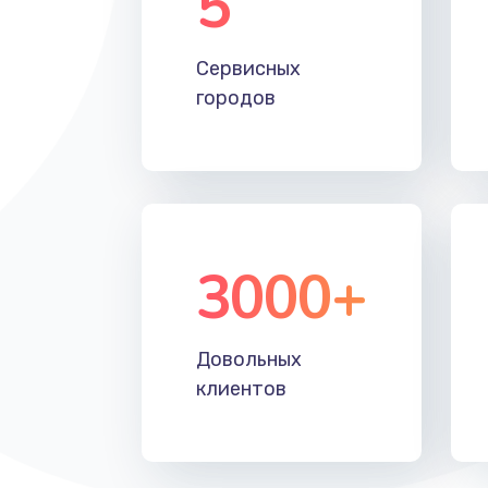
5
Настройка Wi-Fi
Сервисных
Замена HDMI
городов
3000+
Довольных
клиентов