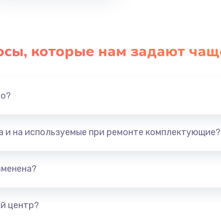
осы, которые нам задают чащ
но?
та и на используемые при ремонте комплектующие?
зменена?
й центр?