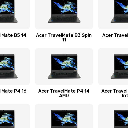
60 мин
3 года
20 мин
3 года
lMate B5 14
Acer TravelMate B3 Spin
Acer Trave
11
40 мин
2 года
50 мин
3 года
50 мин
2 года
lMate P4 16
Acer TravelMate P4 14
Acer Trave
AMD
In
40 мин
1 год
40 мин
3 года