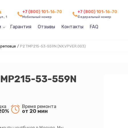
ц
+7 (800) 101-16-70
+7 (800) 101-16-70
л., 1
Мобильный номер
Федеральный номер
и
Гарантия
Отзывы
Контакты
FAQ
ереповце
/
P2 TMP215-53-559N (NX.VPVER.003)
 TMP215-53-559N
дка
Время ремонта
20%
от 20 мин
монту ноутбуков в Москве. Мы