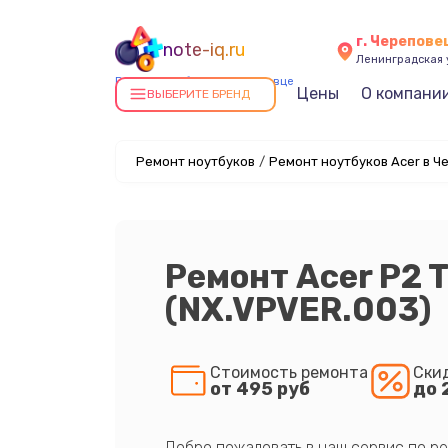
г. Черепове
note-iq.ru
Ленинградская у
Ремонт ноутбуков в Череповце
Цены
О компани
ВЫБЕРИТЕ БРЕНД
Ремонт ноутбуков
/
Ремонт ноутбуков Acer в Ч
Ремонт Acer P2
(NX.VPVER.003)
Стоимость ремонта
Ски
от 495 руб
до 
Добро пожаловать в наш сервис по ре