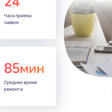
24
50 мин
2 года
Часа приема
60 мин
2 года
заявок
85мин
Среднее время
ремонта