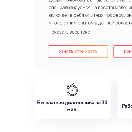
специализируемся на восстановлении
включает в себя опытных профессион
многолетним опытом в данной област
качественный ремонт с использовани
гарантируем качество всех проведенн
клиентам надежное и профессиональн
УЗНАТЬ СТОИМОСТЬ
КОН
потребности наилучшим образом. Не 
сейчас!
Бесплатная диагностика за 30
Рабо
мин.