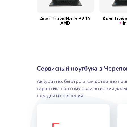
Замена шлейфа матрицы
Замена экрана
Acer TravelMate P2 16
Acer Trave
AMD
In
Замена северного моста
Ремонт цепей питания
Замена жесткого диска
Сервисный ноутбука в Черепо
Аккуратно, быстро и качественно на
Установка драйверов
гарантия, поэтому если во время дал
нам для их решения.
Замена вебкамеры
Ремонт петель крышки