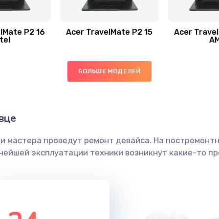
60 мин
2 года
60 мин
1 год
lMate P2 16
Acer TravelMate P2 15
Acer Trave
tel
A
40 мин
1 год
БОЛЬШЕ МОДЕЛЕЙ
50 мин
1 год
30 мин
1 год
вце
ши мастера проведут ремонт девайса. На постремонт
50 мин
3 года
ьнейшей эксплуатации техники возникнут какие-то пр
20 мин
1 год
50 мин
1 год