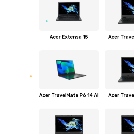
Замена USB порта
Замена звуковой карты
Acer Extensa 15
Acer Trave
Замена микрофона
Замена оперативной памяти
Замена процессора
Acer TravelMate P6 14 AI
Acer Trave
Замена системы охлаждения
Замена термопасты