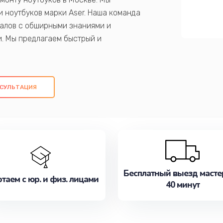
 ноутбуков марки Aser. Наша команда
алов с обширными знаниями и
и. Мы предлагаем быстрый и
ем оригинальных компонентов, а также
ых работ. Наша цель - предоставить
ое обслуживание, удовлетворяя их
СУЛЬТАЦИЯ
медлите записаться на ремонт уже
Бесплатный выезд масте
таем с юр. и физ. лицами
40 минут