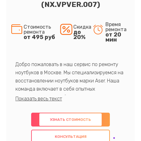
(NX.VPVER.007)
Время
Стоимость
Скидка
ремонта
до
ремонта
от 20
от 495 руб
20%
мин
Добро пожаловать в наш сервис по ремонту
ноутбуков в Москве. Мы специализируемся на
восстановлении ноутбуков марки Aser. Наша
команда включает в себя опытных
профессионалов с обширными знаниями и
многолетним опытом в данной области. Мы
предлагаем быстрый и качественный ремонт с
УЗНАТЬ СТОИМОСТЬ
использованием оригинальных компонентов, а
также гарантируем качество всех
КОНСУЛЬТАЦИЯ
проведенных работ. Наша цель - предоставить