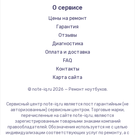
Alienware
О сервисе
Ремонт ноутбуков Predator
Aquarius
Ремонт ноутбуков iru
Gigabyte
Цены на ремонт
Ремонт ноутбуков Machenike
Aorus
Гарантия
Ремонт ноутбуков DEXP
Maibenben
Отзывы
Ремонт ноутбуков Teclast
Getac
Диагностика
Ремонт ноутбуков CHUWI
Epson
Оплата и доставка
Ремонт ноутбуков Colorful
Philips
FAQ
LG
Контакты
Panasonic
Карта сайта
Irbis
© note-iq.ru
2026
— Ремонт ноутбуков.
Thunderobot
Hasee
Сервисный центр note-iq.ru является пост гарантийным (не
ZTE
авторизованным) сервисным центром. Торговые марки,
перечисленные на сайте note-iq.ru, являются
Hiper
зарегистрированным товарными знаками компаний
Evga
правообладателей. Обозначения используется не с целью
индивидуализации соответствующих услуг по ремонту, а с