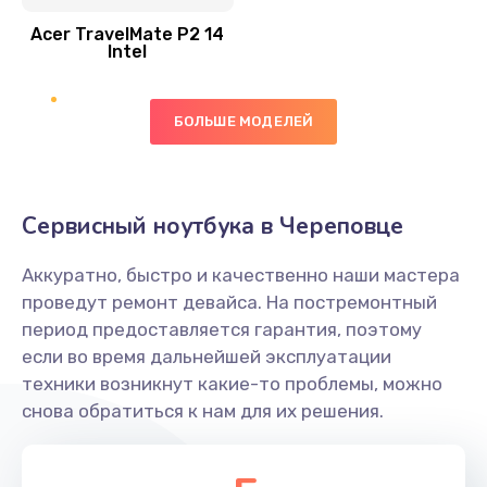
Acer TravelMate P2 14
950 руб.
Intel
Заказать
БОЛЬШЕ МОДЕЛЕЙ
Замена экрана
1095 руб.
Заказать
Сервисный ноутбука в Череповце
Замена северного моста
Аккуратно, быстро и качественно наши мастера
1950 руб.
проведут ремонт девайса. На постремонтный
Заказать
период предоставляется гарантия, поэтому
если во время дальнейшей эксплуатации
Ремонт цепей питания
техники возникнут какие-то проблемы, можно
снова обратиться к нам для их решения.
2500 руб.
Заказать