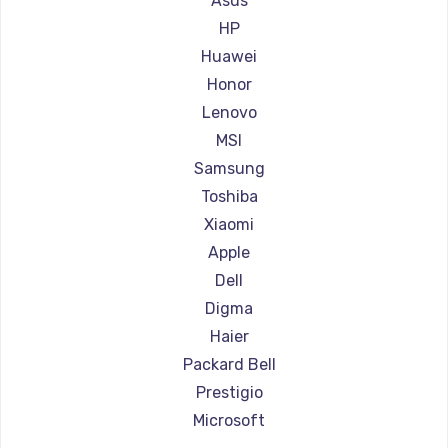
Asus
Ремонт ноутбуков Aorus
HP
Ремонт ноутбуков Maibenben
Huawei
Ремонт ноутбуков Getac
Honor
Ремонт ноутбуков Epson
Lenovo
Ремонт ноутбуков Philips
MSI
Ремонт ноутбуков LG
Samsung
Ремонт ноутбуков Panasonic
Toshiba
Ремонт ноутбуков Irbis
Xiaomi
Ремонт ноутбуков Thunderobot
Apple
Ремонт ноутбуков Hasee
Dell
Ремонт ноутбуков ZTE
Digma
Ремонт ноутбуков Hiper
Haier
Ремонт ноутбуков Evga
Packard Bell
Ремонт ноутбуков Google
Prestigio
Ремонт ноутбуков Echips
Microsoft
Ремонт ноутбуков Ardor