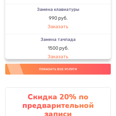
Замена клавиатуры
990 руб.
Заказать
Замена тачпада
1500 руб.
Заказать
Замена южного моста
ПОКАЗАТЬ ВСЕ УСЛУГИ
1950 руб.
Заказать
Скидка 20% по
Чистка от пыли
предварительной
1060 руб.
записи