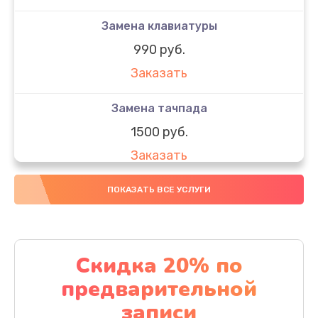
Замена клавиатуры
990 руб.
Заказать
Замена тачпада
1500 руб.
Заказать
Замена южного моста
ПОКАЗАТЬ ВСЕ УСЛУГИ
1950 руб.
Заказать
Скидка 20% по
Чистка от пыли
предварительной
1060 руб.
записи