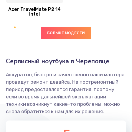
Acer TravelMate P2 14
950 руб.
Intel
Заказать
БОЛЬШЕ МОДЕЛЕЙ
Замена экрана
1095 руб.
Заказать
Сервисный ноутбука в Череповце
Замена северного моста
Аккуратно, быстро и качественно наши мастера
1950 руб.
проведут ремонт девайса. На постремонтный
Заказать
период предоставляется гарантия, поэтому
если во время дальнейшей эксплуатации
Ремонт цепей питания
техники возникнут какие-то проблемы, можно
снова обратиться к нам для их решения.
2500 руб.
Заказать