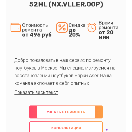
52HL (NX.VLLER.00P)
Время
Стоимость
Скидка
ремонта
до
ремонта
от 20
от 495 руб
20%
мин
Добро пожаловать в наш сервис по ремонту
ноутбуков в Москве. Мы специализируемся на
восстановлении ноутбуков марки Aser. Наша
команда включает в себя опытных
профессионалов с обширными знаниями и
многолетним опытом в данной области. Мы
предлагаем быстрый и качественный ремонт с
УЗНАТЬ СТОИМОСТЬ
использованием оригинальных компонентов, а
также гарантируем качество всех
КОНСУЛЬТАЦИЯ
проведенных работ. Наша цель - предоставить