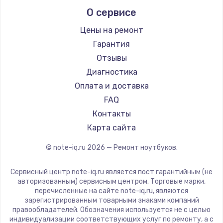
Alienware
О сервисе
Ремонт ноутбуков Predator
Aquarius
Ремонт ноутбуков iru
Gigabyte
Цены на ремонт
Ремонт ноутбуков Machenike
Aorus
Гарантия
Ремонт ноутбуков DEXP
Maibenben
Отзывы
Ремонт ноутбуков Teclast
Getac
Диагностика
Ремонт ноутбуков CHUWI
Epson
Оплата и доставка
Ремонт ноутбуков Colorful
Philips
FAQ
LG
Контакты
Panasonic
Карта сайта
Irbis
© note-iq.ru
2026
— Ремонт ноутбуков.
Thunderobot
Hasee
Сервисный центр note-iq.ru является пост гарантийным (не
ZTE
авторизованным) сервисным центром. Торговые марки,
перечисленные на сайте note-iq.ru, являются
Hiper
зарегистрированным товарными знаками компаний
Evga
правообладателей. Обозначения используется не с целью
индивидуализации соответствующих услуг по ремонту, а с