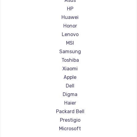
Asus
Ремонт ноутбуков Aorus
HP
Ремонт ноутбуков Maibenben
Huawei
Ремонт ноутбуков Getac
Honor
Ремонт ноутбуков Epson
Lenovo
Ремонт ноутбуков Philips
MSI
Ремонт ноутбуков LG
Samsung
Ремонт ноутбуков Panasonic
Toshiba
Ремонт ноутбуков Irbis
Xiaomi
Ремонт ноутбуков Thunderobot
Apple
Ремонт ноутбуков Hasee
Dell
Ремонт ноутбуков ZTE
Digma
Ремонт ноутбуков Hiper
Haier
Ремонт ноутбуков Evga
Packard Bell
Ремонт ноутбуков Google
Prestigio
Ремонт ноутбуков Echips
Microsoft
Ремонт ноутбуков Ardor