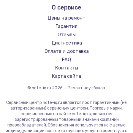
Alienware
О сервисе
Ремонт ноутбуков Predator
Aquarius
Ремонт ноутбуков iru
Gigabyte
Цены на ремонт
Ремонт ноутбуков Machenike
Aorus
Гарантия
Ремонт ноутбуков DEXP
Maibenben
Отзывы
Ремонт ноутбуков Teclast
Getac
Диагностика
Ремонт ноутбуков CHUWI
Epson
Оплата и доставка
Ремонт ноутбуков Colorful
Philips
FAQ
LG
Контакты
Panasonic
Карта сайта
Irbis
© note-iq.ru
2026
— Ремонт ноутбуков.
Thunderobot
Hasee
Сервисный центр note-iq.ru является пост гарантийным (не
ZTE
авторизованным) сервисным центром. Торговые марки,
перечисленные на сайте note-iq.ru, являются
Hiper
зарегистрированным товарными знаками компаний
Evga
правообладателей. Обозначения используется не с целью
индивидуализации соответствующих услуг по ремонту, а с