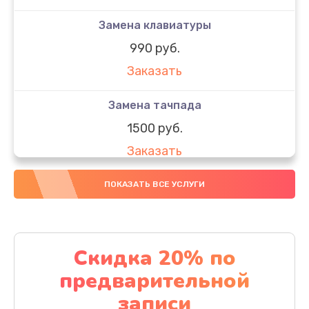
Замена клавиатуры
990 руб.
Заказать
Замена тачпада
1500 руб.
Заказать
Замена южного моста
ПОКАЗАТЬ ВСЕ УСЛУГИ
1950 руб.
Заказать
Скидка 20% по
Чистка от пыли
предварительной
1060 руб.
записи