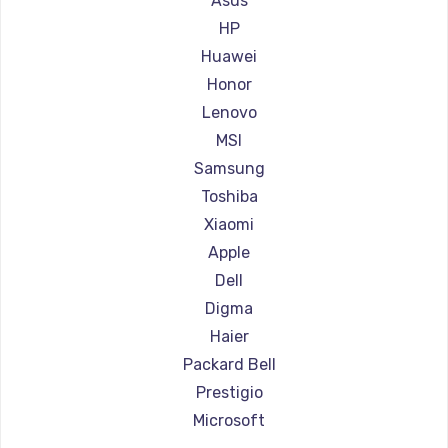
Asus
Ремонт ноутбуков Aorus
HP
Ремонт ноутбуков Maibenben
Huawei
Ремонт ноутбуков Getac
Honor
Ремонт ноутбуков Epson
Lenovo
Ремонт ноутбуков Philips
MSI
Ремонт ноутбуков LG
Samsung
Ремонт ноутбуков Panasonic
Toshiba
Ремонт ноутбуков Irbis
Xiaomi
Ремонт ноутбуков Thunderobot
Apple
Ремонт ноутбуков Hasee
Dell
Ремонт ноутбуков ZTE
Digma
Ремонт ноутбуков Hiper
Haier
Ремонт ноутбуков Evga
Packard Bell
Ремонт ноутбуков Google
Prestigio
Ремонт ноутбуков Echips
Microsoft
Ремонт ноутбуков Ardor