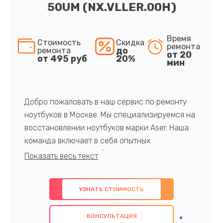
50UM (NX.VLLER.00H)
Время
Стоимость
Скидка
ремонта
до
ремонта
от 20
от 495 руб
20%
мин
Добро пожаловать в наш сервис по ремонту
ноутбуков в Москве. Мы специализируемся на
восстановлении ноутбуков марки Aser. Наша
команда включает в себя опытных
профессионалов с обширными знаниями и
многолетним опытом в данной области. Мы
предлагаем быстрый и качественный ремонт с
УЗНАТЬ СТОИМОСТЬ
использованием оригинальных компонентов, а
также гарантируем качество всех
КОНСУЛЬТАЦИЯ
проведенных работ. Наша цель - предоставить