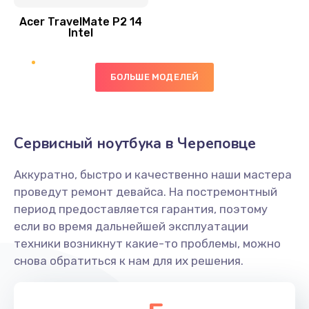
Acer TravelMate P2 14
950 руб.
Intel
Заказать
БОЛЬШЕ МОДЕЛЕЙ
Замена экрана
1095 руб.
Заказать
Сервисный ноутбука в Череповце
Замена северного моста
Аккуратно, быстро и качественно наши мастера
1950 руб.
проведут ремонт девайса. На постремонтный
Заказать
период предоставляется гарантия, поэтому
если во время дальнейшей эксплуатации
Ремонт цепей питания
техники возникнут какие-то проблемы, можно
снова обратиться к нам для их решения.
2500 руб.
Заказать