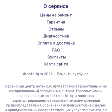
Alienware
О сервисе
Ремонт ноутбуков Predator
Aquarius
Ремонт ноутбуков iru
Gigabyte
Цены на ремонт
Ремонт ноутбуков Machenike
Aorus
Гарантия
Ремонт ноутбуков DEXP
Maibenben
Отзывы
Ремонт ноутбуков Teclast
Getac
Диагностика
Ремонт ноутбуков CHUWI
Epson
Оплата и доставка
Ремонт ноутбуков Colorful
Philips
FAQ
LG
Контакты
Panasonic
Карта сайта
Irbis
© note-iq.ru
2026
— Ремонт ноутбуков.
Thunderobot
Hasee
Сервисный центр note-iq.ru является пост гарантийным (не
ZTE
авторизованным) сервисным центром. Торговые марки,
перечисленные на сайте note-iq.ru, являются
Hiper
зарегистрированным товарными знаками компаний
Evga
правообладателей. Обозначения используется не с целью
индивидуализации соответствующих услуг по ремонту, а с