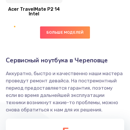
Acer TravelMate P2 14
950 руб.
Intel
Заказать
БОЛЬШЕ МОДЕЛЕЙ
Замена экрана
1095 руб.
Заказать
Сервисный ноутбука в Череповце
Замена северного моста
Аккуратно, быстро и качественно наши мастера
1950 руб.
проведут ремонт девайса. На постремонтный
Заказать
период предоставляется гарантия, поэтому
если во время дальнейшей эксплуатации
Ремонт цепей питания
техники возникнут какие-то проблемы, можно
снова обратиться к нам для их решения.
2500 руб.
Заказать