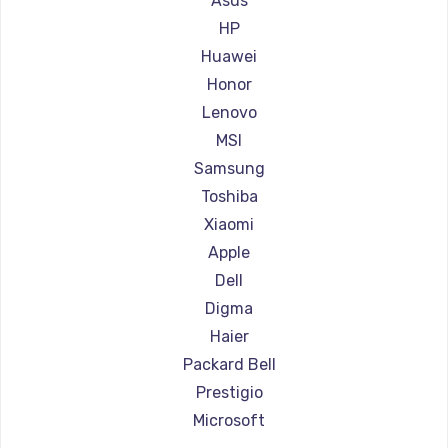
Asus
Ремонт ноутбуков Aorus
HP
Ремонт ноутбуков Maibenben
Huawei
Ремонт ноутбуков Getac
Honor
Ремонт ноутбуков Epson
Lenovo
Ремонт ноутбуков Philips
MSI
Ремонт ноутбуков LG
Samsung
Ремонт ноутбуков Panasonic
Toshiba
Ремонт ноутбуков Irbis
Xiaomi
Ремонт ноутбуков Thunderobot
Apple
Ремонт ноутбуков Hasee
Dell
Ремонт ноутбуков ZTE
Digma
Ремонт ноутбуков Hiper
Haier
Ремонт ноутбуков Evga
Packard Bell
Ремонт ноутбуков Google
Prestigio
Ремонт ноутбуков Echips
Microsoft
Ремонт ноутбуков Ardor