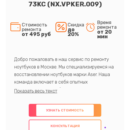
73KC (NX.VPKER.009)
Время
Стоимость
Скидка
ремонта
до
ремонта
от 20
от 495 руб
20%
мин
Добро пожаловать в наш сервис по ремонту
ноутбуков в Москве. Мы специализируемся на
восстановлении ноутбуков марки Aser. Наша
команда включает в себя опытных
профессионалов с обширными знаниями и
многолетним опытом в данной области. Мы
предлагаем быстрый и качественный ремонт с
УЗНАТЬ СТОИМОСТЬ
использованием оригинальных компонентов, а
также гарантируем качество всех
КОНСУЛЬТАЦИЯ
проведенных работ. Наша цель - предоставить