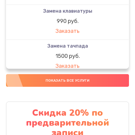
Замена клавиатуры
990 руб.
Заказать
Замена тачпада
1500 руб.
Заказать
Замена южного моста
ПОКАЗАТЬ ВСЕ УСЛУГИ
1950 руб.
Заказать
Скидка 20% по
Чистка от пыли
предварительной
1060 руб.
записи