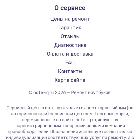
Alienware
О сервисе
Ремонт ноутбуков Predator
Aquarius
Ремонт ноутбуков iru
Gigabyte
Цены на ремонт
Ремонт ноутбуков Machenike
Aorus
Гарантия
Ремонт ноутбуков DEXP
Maibenben
Отзывы
Ремонт ноутбуков Teclast
Getac
Диагностика
Ремонт ноутбуков CHUWI
Epson
Оплата и доставка
Ремонт ноутбуков Colorful
Philips
FAQ
LG
Контакты
Panasonic
Карта сайта
Irbis
© note-iq.ru
2026
— Ремонт ноутбуков.
Thunderobot
Hasee
Сервисный центр note-iq.ru является пост гарантийным (не
ZTE
авторизованным) сервисным центром. Торговые марки,
перечисленные на сайте note-iq.ru, являются
Hiper
зарегистрированным товарными знаками компаний
Evga
правообладателей. Обозначения используется не с целью
индивидуализации соответствующих услуг по ремонту, а с