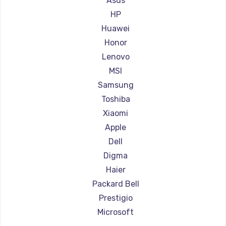
Asus
Ремонт ноутбуков Aorus
HP
Ремонт ноутбуков Maibenben
Huawei
Ремонт ноутбуков Getac
Honor
Ремонт ноутбуков Epson
Lenovo
Ремонт ноутбуков Philips
MSI
Ремонт ноутбуков LG
Samsung
Ремонт ноутбуков Panasonic
Toshiba
Ремонт ноутбуков Irbis
Xiaomi
Ремонт ноутбуков Thunderobot
Apple
Ремонт ноутбуков Hasee
Dell
Ремонт ноутбуков ZTE
Digma
Ремонт ноутбуков Hiper
Haier
Ремонт ноутбуков Evga
Packard Bell
Ремонт ноутбуков Google
Prestigio
Ремонт ноутбуков Echips
Microsoft
Ремонт ноутбуков Ardor