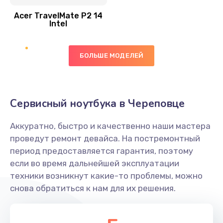
Acer TravelMate P2 14
950 руб.
Intel
Заказать
БОЛЬШЕ МОДЕЛЕЙ
Замена экрана
1095 руб.
Заказать
Сервисный ноутбука в Череповце
Замена северного моста
Аккуратно, быстро и качественно наши мастера
1950 руб.
проведут ремонт девайса. На постремонтный
Заказать
период предоставляется гарантия, поэтому
если во время дальнейшей эксплуатации
Ремонт цепей питания
техники возникнут какие-то проблемы, можно
снова обратиться к нам для их решения.
2500 руб.
Заказать