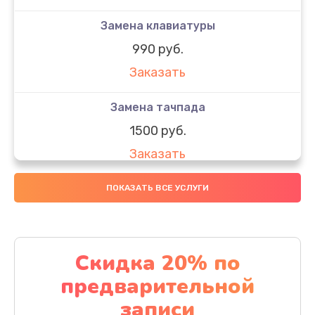
Замена клавиатуры
990 руб.
Заказать
Замена тачпада
1500 руб.
Заказать
Замена южного моста
ПОКАЗАТЬ ВСЕ УСЛУГИ
1950 руб.
Заказать
Скидка 20% по
Чистка от пыли
предварительной
1060 руб.
записи