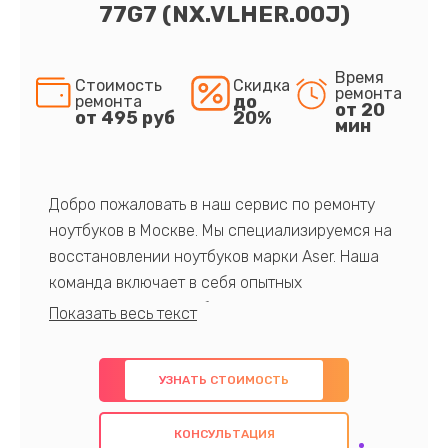
77G7 (NX.VLHER.00J)
Время
Стоимость
Скидка
ремонта
до
ремонта
от 20
от 495 руб
20%
мин
Добро пожаловать в наш сервис по ремонту
ноутбуков в Москве. Мы специализируемся на
восстановлении ноутбуков марки Aser. Наша
команда включает в себя опытных
профессионалов с обширными знаниями и
многолетним опытом в данной области. Мы
предлагаем быстрый и качественный ремонт с
УЗНАТЬ СТОИМОСТЬ
использованием оригинальных компонентов, а
также гарантируем качество всех
КОНСУЛЬТАЦИЯ
проведенных работ. Наша цель - предоставить