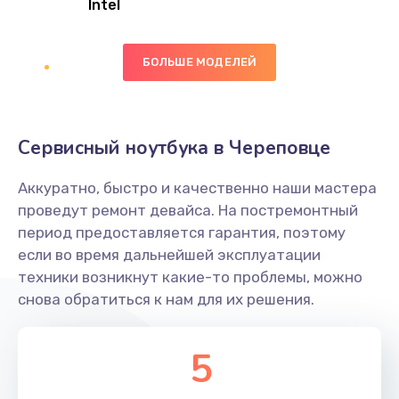
Intel
Заказать
БОЛЬШЕ МОДЕЛЕЙ
Замена экрана
1095 руб.
Заказать
Сервисный ноутбука в Череповце
Замена северного моста
Аккуратно, быстро и качественно наши мастера
1950 руб.
проведут ремонт девайса. На постремонтный
Заказать
период предоставляется гарантия, поэтому
если во время дальнейшей эксплуатации
Ремонт цепей питания
техники возникнут какие-то проблемы, можно
снова обратиться к нам для их решения.
2500 руб.
Заказать
5
Замена жесткого диска