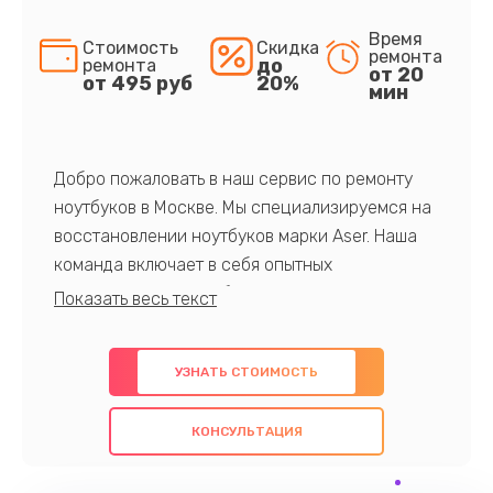
Время
Стоимость
Скидка
ремонта
до
ремонта
от 20
от 495 руб
20%
мин
Добро пожаловать в наш сервис по ремонту
ноутбуков в Москве. Мы специализируемся на
восстановлении ноутбуков марки Aser. Наша
команда включает в себя опытных
профессионалов с обширными знаниями и
многолетним опытом в данной области. Мы
предлагаем быстрый и качественный ремонт с
УЗНАТЬ СТОИМОСТЬ
использованием оригинальных компонентов, а
также гарантируем качество всех
КОНСУЛЬТАЦИЯ
проведенных работ. Наша цель - предоставить
клиентам надежное и профессиональное