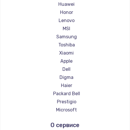
Ремонт ноутбуков Maibenben
Huawei
Ремонт ноутбуков Getac
Honor
Ремонт ноутбуков Epson
Lenovo
Ремонт ноутбуков Philips
MSI
Ремонт ноутбуков LG
Samsung
Ремонт ноутбуков Panasonic
Toshiba
Ремонт ноутбуков Irbis
Xiaomi
Ремонт ноутбуков Thunderobot
Apple
Ремонт ноутбуков Hasee
Dell
Ремонт ноутбуков ZTE
Digma
Ремонт ноутбуков Hiper
Haier
Ремонт ноутбуков Evga
Packard Bell
Ремонт ноутбуков Google
Prestigio
Ремонт ноутбуков Echips
Microsoft
Ремонт ноутбуков Ardor
Alienware
О сервисе
Ремонт ноутбуков Predator
Aquarius