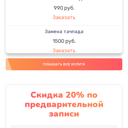
990 руб.
Заказать
Замена тачпада
1500 руб.
Заказать
Замена южного моста
ПОКАЗАТЬ ВСЕ УСЛУГИ
1950 руб.
Заказать
Скидка 20% по
Чистка от пыли
предварительной
1060 руб.
записи
Заказать