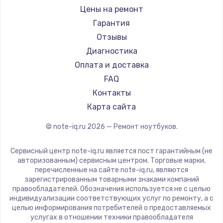
Ремонт ноутбуков iru
Gigabyte
Цены на ремонт
Ремонт ноутбуков Machenike
Aorus
Гарантия
Ремонт ноутбуков DEXP
Maibenben
Отзывы
Ремонт ноутбуков Teclast
Getac
Диагностика
Ремонт ноутбуков CHUWI
Epson
Оплата и доставка
Ремонт ноутбуков Colorful
Philips
FAQ
LG
Контакты
Panasonic
Карта сайта
Irbis
© note-iq.ru
2026
— Ремонт ноутбуков.
Thunderobot
Hasee
Сервисный центр note-iq.ru является пост гарантийным (не
ZTE
авторизованным) сервисным центром. Торговые марки,
перечисленные на сайте note-iq.ru, являются
Hiper
зарегистрированным товарными знаками компаний
Evga
правообладателей. Обозначения используется не с целью
индивидуализации соответствующих услуг по ремонту, а с
Google
целью информирования потребителей о предоставляемых
Echips
услугах в отношении техники правообладателя