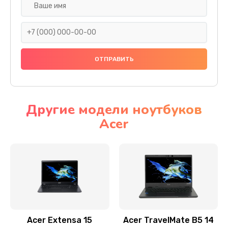
Настройка ОС
930 руб.
Заказать
Ремонт подсветки
1200 руб.
Заказать
Другие модели ноутбуков
Acer
Настройка BIOS
650 руб.
Заказать
Замена видеочипа
2500 руб.
Заказать
Acer Extensa 15
Acer TravelMate B5 14