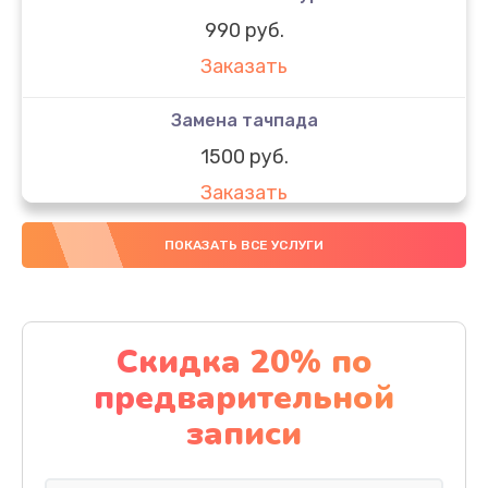
990 руб.
Заказать
Замена тачпада
1500 руб.
Заказать
Замена южного моста
ПОКАЗАТЬ ВСЕ УСЛУГИ
1950 руб.
Заказать
Скидка 20% по
Чистка от пыли
предварительной
1060 руб.
записи
Заказать