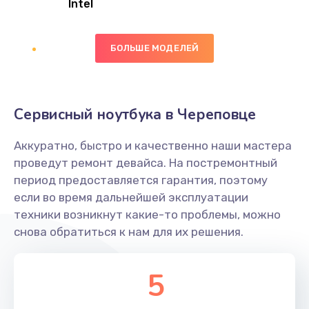
Intel
Заказать
БОЛЬШЕ МОДЕЛЕЙ
Замена экрана
1095 руб.
Заказать
Сервисный ноутбука в Череповце
Замена северного моста
Аккуратно, быстро и качественно наши мастера
1950 руб.
проведут ремонт девайса. На постремонтный
Заказать
период предоставляется гарантия, поэтому
если во время дальнейшей эксплуатации
Ремонт цепей питания
техники возникнут какие-то проблемы, можно
снова обратиться к нам для их решения.
2500 руб.
Заказать
5
Замена жесткого диска