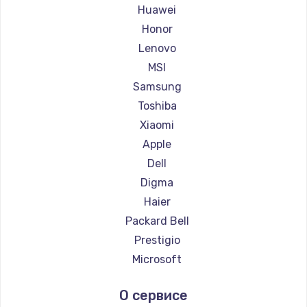
Ремонт ноутбуков Maibenben
Huawei
Ремонт ноутбуков Getac
Honor
Ремонт ноутбуков Epson
Lenovo
Ремонт ноутбуков Philips
MSI
Ремонт ноутбуков LG
Samsung
Ремонт ноутбуков Panasonic
Toshiba
Ремонт ноутбуков Irbis
Xiaomi
Ремонт ноутбуков Thunderobot
Apple
Ремонт ноутбуков Hasee
Dell
Ремонт ноутбуков ZTE
Digma
Ремонт ноутбуков Hiper
Haier
Ремонт ноутбуков Evga
Packard Bell
Ремонт ноутбуков Google
Prestigio
Ремонт ноутбуков Echips
Microsoft
Ремонт ноутбуков Ardor
Alienware
О сервисе
Ремонт ноутбуков Predator
Aquarius