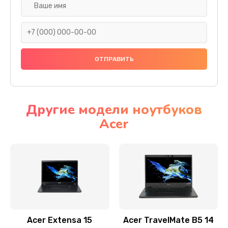
Настройка ОС
930 руб.
Заказать
Ремонт подсветки
1200 руб.
Заказать
Другие модели ноутбуков
Acer
Настройка BIOS
650 руб.
Заказать
Замена видеочипа
2500 руб.
Заказать
Acer Extensa 15
Acer TravelMate B5 14