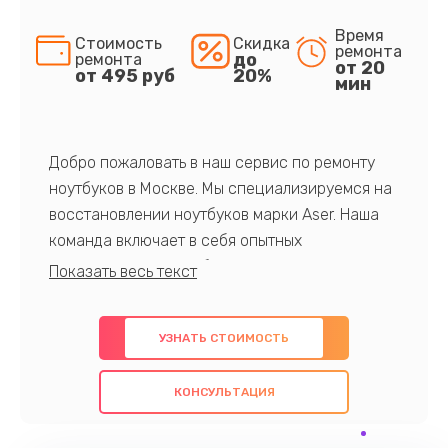
Время
Стоимость
Скидка
ремонта
до
ремонта
от 20
от 495 руб
20%
мин
Добро пожаловать в наш сервис по ремонту
ноутбуков в Москве. Мы специализируемся на
восстановлении ноутбуков марки Aser. Наша
команда включает в себя опытных
профессионалов с обширными знаниями и
многолетним опытом в данной области. Мы
предлагаем быстрый и качественный ремонт с
УЗНАТЬ СТОИМОСТЬ
использованием оригинальных компонентов, а
также гарантируем качество всех
КОНСУЛЬТАЦИЯ
проведенных работ. Наша цель - предоставить
клиентам надежное и профессиональное