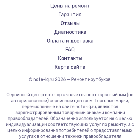
Ремонт ноутбуков iru
Gigabyte
Цены на ремонт
Ремонт ноутбуков Machenike
Aorus
Гарантия
Ремонт ноутбуков DEXP
Maibenben
Отзывы
Ремонт ноутбуков Teclast
Getac
Диагностика
Ремонт ноутбуков CHUWI
Epson
Оплата и доставка
Ремонт ноутбуков Colorful
Philips
FAQ
LG
Контакты
Panasonic
Карта сайта
Irbis
© note-iq.ru
2026
— Ремонт ноутбуков.
Thunderobot
Hasee
Сервисный центр note-iq.ru является пост гарантийным (не
ZTE
авторизованным) сервисным центром. Торговые марки,
перечисленные на сайте note-iq.ru, являются
Hiper
зарегистрированным товарными знаками компаний
Evga
правообладателей. Обозначения используется не с целью
индивидуализации соответствующих услуг по ремонту, а с
Google
целью информирования потребителей о предоставляемых
Echips
услугах в отношении техники правообладателя