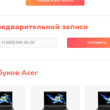
ПОКАЗАТЬ ВСЕ УСЛУГИ
60 мин
2 года
60 мин
1 год
редварительной записи
40 мин
1 год
40 мин
2 года
50 мин
2 года
буков Acer
60 мин
3 года
30 мин
1 год
50 мин
3 года