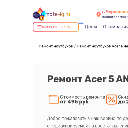
г. Черепове
note-iq.ru
Ленинградская у
Ремонт ноутбуков в Череповце
Цены
О компани
ВЫБЕРИТЕ БРЕНД
Ремонт ноутбуков
/
Ремонт ноутбуков Acer в Ч
Ремонт Acer 5 A
Стоимость ремонта
Ски
от 495 руб
до 
Добро пожаловать в наш сервис по ре
специализируемся на восстановлении