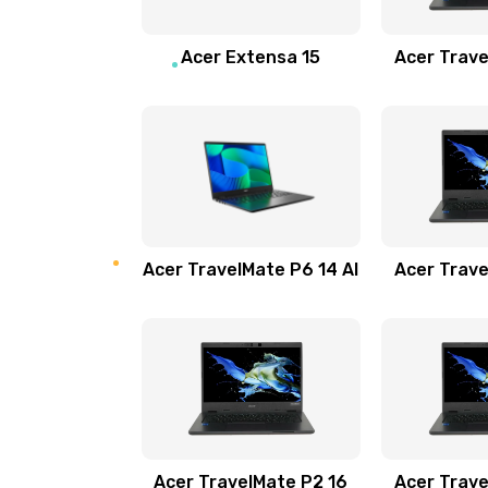
Замена звуковой карты
Acer Extensa 15
Acer Trave
Замена микрофона
Замена оперативной памяти
Замена процессора
Acer TravelMate P6 14 AI
Acer Trave
Замена системы охлаждения
Замена термопасты
Замена шлейфа матрицы
Замена экрана
Acer TravelMate P2 16
Acer Trave