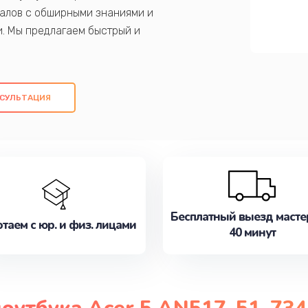
алов с обширными знаниями и
и. Мы предлагаем быстрый и
ем оригинальных компонентов, а также
ых работ. Наша цель - предоставить
ое обслуживание, удовлетворяя их
СУЛЬТАЦИЯ
медлите записаться на ремонт уже
Бесплатный выезд масте
таем с юр. и физ. лицами
40 минут