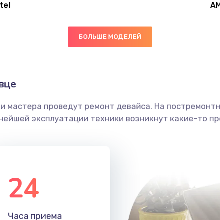
tel
A
40 мин
3 года
БОЛЬШЕ МОДЕЛЕЙ
50 мин
2 года
40 мин
3 года
вце
ши мастера проведут ремонт девайса. На постремонт
60 мин
3 года
ьнейшей эксплуатации техники возникнут какие-то пр
20 мин
2 года
50 мин
1 год
24
20 мин
1 год
Часа приема
50 мин
1 год