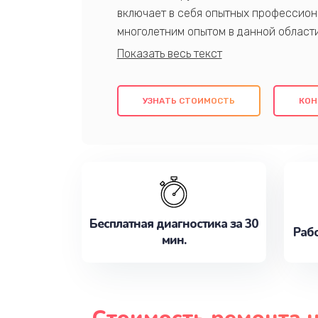
включает в себя опытных профессион
многолетним опытом в данной област
качественный ремонт с использовани
гарантируем качество всех проведенн
клиентам надежное и профессиональн
УЗНАТЬ СТОИМОСТЬ
КОН
потребности наилучшим образом. Не 
сейчас!
Бесплатная диагностика за 30
Рабо
мин.