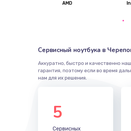
AMD
In
Замена северного моста
Ремонт цепей питания
Замена жесткого диска
Сервисный ноутбука в Черепо
Аккуратно, быстро и качественно на
Установка драйверов
гарантия, поэтому если во время дал
нам для их решения.
Замена вебкамеры
Ремонт петель крышки
5
Настройка Wi-Fi
Сервисных
Замена HDMI