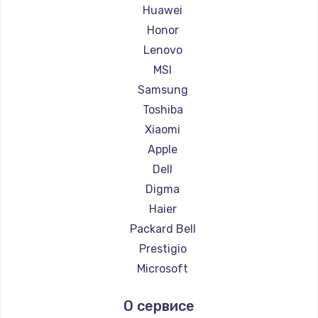
Ремонт ноутбуков Maibenben
Huawei
Ремонт ноутбуков Getac
Honor
Ремонт ноутбуков Epson
Lenovo
Ремонт ноутбуков Philips
MSI
Ремонт ноутбуков LG
Samsung
Ремонт ноутбуков Panasonic
Toshiba
Ремонт ноутбуков Irbis
Xiaomi
Ремонт ноутбуков Thunderobot
Apple
Ремонт ноутбуков Hasee
Dell
Ремонт ноутбуков ZTE
Digma
Ремонт ноутбуков Hiper
Haier
Ремонт ноутбуков Evga
Packard Bell
Ремонт ноутбуков Google
Prestigio
Ремонт ноутбуков Echips
Microsoft
Ремонт ноутбуков Ardor
Alienware
О сервисе
Ремонт ноутбуков Predator
Aquarius