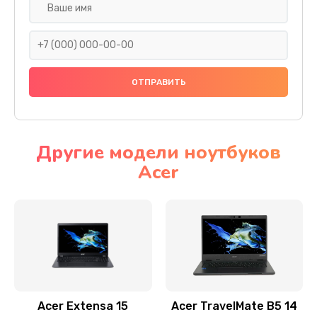
Настройка ОС
930 руб.
Заказать
Ремонт подсветки
1200 руб.
Заказать
Другие модели ноутбуков
Acer
Настройка BIOS
650 руб.
Заказать
Замена видеочипа
2500 руб.
Заказать
Acer Extensa 15
Acer TravelMate B5 14