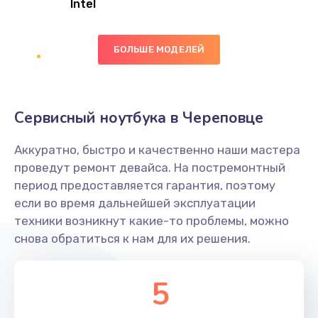
Intel
Заказать
БОЛЬШЕ МОДЕЛЕЙ
Замена экрана
1095 руб.
Заказать
Сервисный ноутбука в Череповце
Замена северного моста
Аккуратно, быстро и качественно наши мастера
1950 руб.
проведут ремонт девайса. На постремонтный
Заказать
период предоставляется гарантия, поэтому
если во время дальнейшей эксплуатации
Ремонт цепей питания
техники возникнут какие-то проблемы, можно
снова обратиться к нам для их решения.
2500 руб.
Заказать
5
Замена жесткого диска