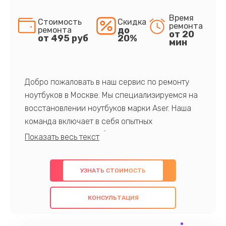
Время
Стоимость
Скидка
ремонта
до
ремонта
от 20
от 495 руб
20%
мин
Добро пожаловать в наш сервис по ремонту
ноутбуков в Москве. Мы специализируемся на
восстановлении ноутбуков марки Aser. Наша
команда включает в себя опытных
профессионалов с обширными знаниями и
многолетним опытом в данной области. Мы
предлагаем быстрый и качественный ремонт с
УЗНАТЬ СТОИМОСТЬ
использованием оригинальных компонентов, а
также гарантируем качество всех
КОНСУЛЬТАЦИЯ
проведенных работ. Наша цель - предоставить
клиентам надежное и профессиональное