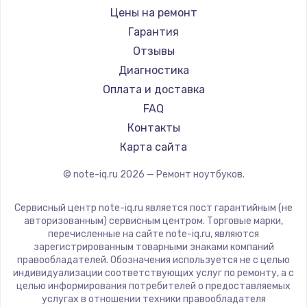
Ремонт ноутбуков iru
Gigabyte
Цены на ремонт
Ремонт ноутбуков Machenike
Aorus
Гарантия
Ремонт ноутбуков DEXP
Maibenben
Отзывы
Ремонт ноутбуков Teclast
Getac
Диагностика
Ремонт ноутбуков CHUWI
Epson
Оплата и доставка
Ремонт ноутбуков Colorful
Philips
FAQ
LG
Контакты
Panasonic
Карта сайта
Irbis
© note-iq.ru
2026
— Ремонт ноутбуков.
Thunderobot
Hasee
Сервисный центр note-iq.ru является пост гарантийным (не
ZTE
авторизованным) сервисным центром. Торговые марки,
перечисленные на сайте note-iq.ru, являются
Hiper
зарегистрированным товарными знаками компаний
Evga
правообладателей. Обозначения используется не с целью
индивидуализации соответствующих услуг по ремонту, а с
Google
целью информирования потребителей о предоставляемых
Echips
услугах в отношении техники правообладателя