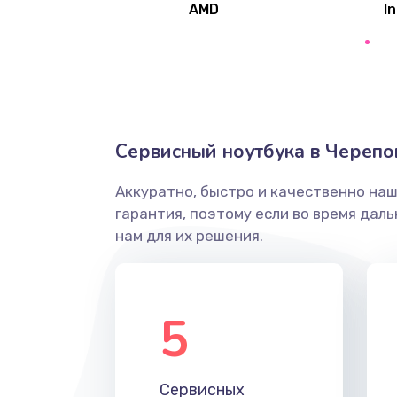
AMD
In
Замена северного моста
Ремонт цепей питания
Замена жесткого диска
Сервисный ноутбука в Черепо
Аккуратно, быстро и качественно на
Установка драйверов
гарантия, поэтому если во время дал
нам для их решения.
Замена вебкамеры
Ремонт петель крышки
5
Настройка Wi-Fi
Сервисных
Замена HDMI