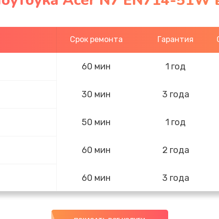
ноутбука Acer N7 EN714-51W 
Срок ремонта
Гарантия
60 мин
1 год
30 мин
3 года
50 мин
1 год
60 мин
2 года
60 мин
3 года
50 мин
1 год