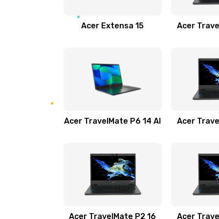
Замена звуковой карты
Acer Extensa 15
Acer Trave
Замена микрофона
Замена оперативной памяти
Замена процессора
Acer TravelMate P6 14 AI
Acer Trave
Замена системы охлаждения
Замена термопасты
Замена шлейфа матрицы
Замена экрана
Acer TravelMate P2 16
Acer Trave