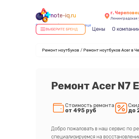
г. Черепове
note-iq.ru
Ленинградская у
Ремонт ноутбуков в Череповце
Цены
О компани
ВЫБЕРИТЕ БРЕНД
Ремонт ноутбуков
/
Ремонт ноутбуков Acer в Ч
Ремонт Acer N7 
Стоимость ремонта
Ски
от 495 руб
до 
Добро пожаловать в наш сервис по ре
специализируемся на восстановлении