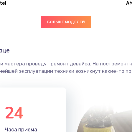
tel
A
20 мин
3 года
БОЛЬШЕ МОДЕЛЕЙ
50 мин
3 года
50 мин
1 год
вце
ши мастера проведут ремонт девайса. На постремонт
60 мин
1 год
ьнейшей эксплуатации техники возникнут какие-то пр
30 мин
3 года
60 мин
3 года
24
20 мин
1 год
Часа приема
60 мин
1 год