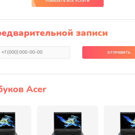
ПОКАЗАТЬ ВСЕ УСЛУГИ
40 мин
1 год
40 мин
1 год
редварительной записи
50 мин
3 года
50 мин
2 года
60 мин
1 год
буков Acer
40 мин
1 год
40 мин
1 год
30 мин
3 года