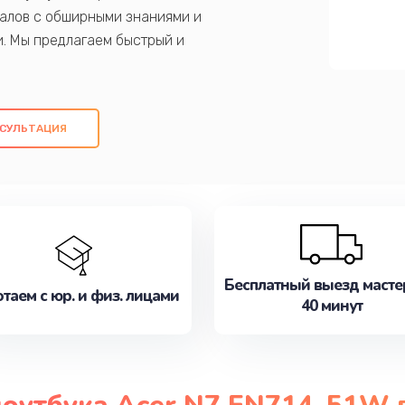
алов с обширными знаниями и
и. Мы предлагаем быстрый и
ем оригинальных компонентов, а также
ых работ. Наша цель - предоставить
ое обслуживание, удовлетворяя их
СУЛЬТАЦИЯ
медлите записаться на ремонт уже
Бесплатный выезд масте
таем с юр. и физ. лицами
40 минут