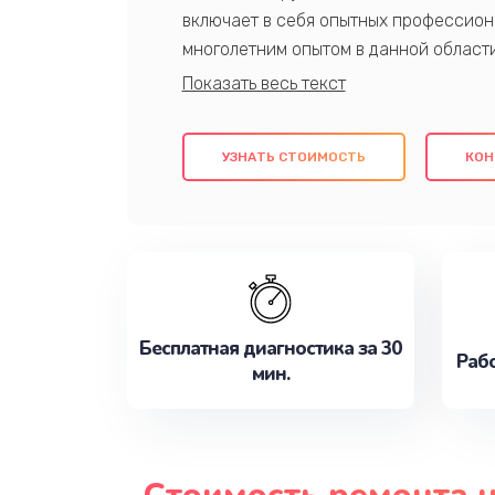
включает в себя опытных профессион
многолетним опытом в данной област
качественный ремонт с использовани
гарантируем качество всех проведенн
клиентам надежное и профессиональн
УЗНАТЬ СТОИМОСТЬ
КОН
потребности наилучшим образом. Не 
сейчас!
Бесплатная диагностика за 30
Рабо
мин.