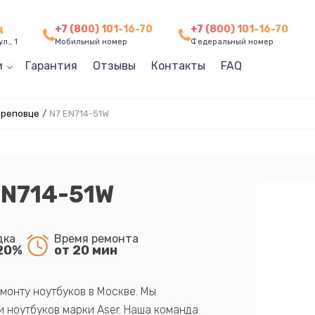
ц
+7 (800) 101-16-70
+7 (800) 101-16-70
л., 1
Мобильный номер
Федеральный номер
и
Гарантия
Отзывы
Контакты
FAQ
ереповце
/
N7 EN714-51W
EN714-51W
дка
Время ремонта
20%
от 20 мин
монту ноутбуков в Москве. Мы
 ноутбуков марки Aser. Наша команда