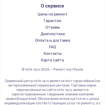
Alienware
О сервисе
Ремонт ноутбуков Predator
Aquarius
Ремонт ноутбуков iru
Gigabyte
Цены на ремонт
Ремонт ноутбуков Machenike
Aorus
Гарантия
Ремонт ноутбуков DEXP
Maibenben
Отзывы
Ремонт ноутбуков Teclast
Getac
Диагностика
Ремонт ноутбуков CHUWI
Epson
Оплата и доставка
Ремонт ноутбуков Colorful
Philips
FAQ
LG
Контакты
Panasonic
Карта сайта
Irbis
© note-iq.ru
2026
— Ремонт ноутбуков.
Thunderobot
Hasee
Сервисный центр note-iq.ru является пост гарантийным (не
ZTE
авторизованным) сервисным центром. Торговые марки,
перечисленные на сайте note-iq.ru, являются
Hiper
зарегистрированным товарными знаками компаний
Evga
правообладателей. Обозначения используется не с целью
индивидуализации соответствующих услуг по ремонту, а с