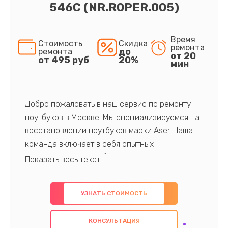
546C (NR.R0PER.005)
Время
Стоимость
Скидка
ремонта
до
ремонта
от 20
от 495 руб
20%
мин
Добро пожаловать в наш сервис по ремонту
ноутбуков в Москве. Мы специализируемся на
восстановлении ноутбуков марки Aser. Наша
команда включает в себя опытных
профессионалов с обширными знаниями и
многолетним опытом в данной области. Мы
предлагаем быстрый и качественный ремонт с
УЗНАТЬ СТОИМОСТЬ
использованием оригинальных компонентов, а
также гарантируем качество всех
КОНСУЛЬТАЦИЯ
проведенных работ. Наша цель - предоставить