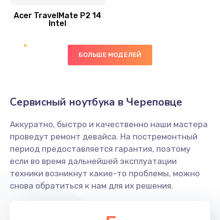
Acer TravelMate P2 14
950 руб.
Intel
Заказать
БОЛЬШЕ МОДЕЛЕЙ
Замена экрана
1095 руб.
Заказать
Сервисный ноутбука в Череповце
Замена северного моста
Аккуратно, быстро и качественно наши мастера
1950 руб.
проведут ремонт девайса. На постремонтный
Заказать
период предоставляется гарантия, поэтому
если во время дальнейшей эксплуатации
Ремонт цепей питания
техники возникнут какие-то проблемы, можно
снова обратиться к нам для их решения.
2500 руб.
Заказать