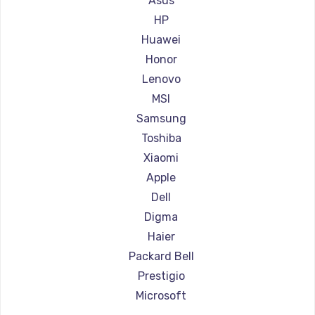
Asus
Ремонт ноутбуков Aorus
HP
Ремонт ноутбуков Maibenben
Huawei
Ремонт ноутбуков Getac
Honor
Ремонт ноутбуков Epson
Lenovo
Ремонт ноутбуков Philips
MSI
Ремонт ноутбуков LG
Samsung
Ремонт ноутбуков Panasonic
Toshiba
Ремонт ноутбуков Irbis
Xiaomi
Ремонт ноутбуков Thunderobot
Apple
Ремонт ноутбуков Hasee
Dell
Ремонт ноутбуков ZTE
Digma
Ремонт ноутбуков Hiper
Haier
Ремонт ноутбуков Evga
Packard Bell
Ремонт ноутбуков Google
Prestigio
Ремонт ноутбуков Echips
Microsoft
Ремонт ноутбуков Ardor