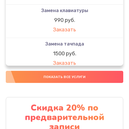
Замена клавиатуры
990 руб.
Заказать
Замена тачпада
1500 руб.
Заказать
Замена южного моста
ПОКАЗАТЬ ВСЕ УСЛУГИ
1950 руб.
Заказать
Скидка 20% по
Чистка от пыли
предварительной
1060 руб.
записи