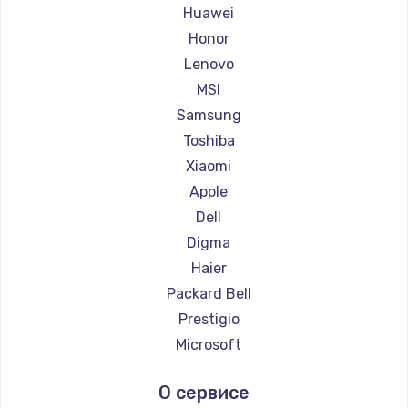
Ремонт ноутбуков Maibenben
Huawei
Ремонт ноутбуков Getac
Honor
Ремонт ноутбуков Epson
Lenovo
Ремонт ноутбуков Philips
MSI
Ремонт ноутбуков LG
Samsung
Ремонт ноутбуков Panasonic
Toshiba
Ремонт ноутбуков Irbis
Xiaomi
Ремонт ноутбуков Thunderobot
Apple
Ремонт ноутбуков Hasee
Dell
Ремонт ноутбуков ZTE
Digma
Ремонт ноутбуков Hiper
Haier
Ремонт ноутбуков Evga
Packard Bell
Ремонт ноутбуков Google
Prestigio
Ремонт ноутбуков Echips
Microsoft
Ремонт ноутбуков Ardor
Alienware
О сервисе
Ремонт ноутбуков Predator
Aquarius