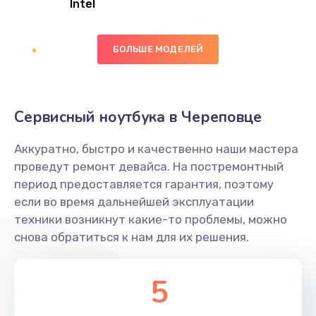
Intel
Заказать
БОЛЬШЕ МОДЕЛЕЙ
Замена экрана
1095 руб.
Заказать
Сервисный ноутбука в Череповце
Замена северного моста
Аккуратно, быстро и качественно наши мастера
1950 руб.
проведут ремонт девайса. На постремонтный
Заказать
период предоставляется гарантия, поэтому
если во время дальнейшей эксплуатации
Ремонт цепей питания
техники возникнут какие-то проблемы, можно
снова обратиться к нам для их решения.
2500 руб.
Заказать
5
Замена жесткого диска