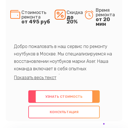
Время
Стоимость
Скидка
ремонта
до
ремонта
от 20
от 495 руб
20%
мин
Добро пожаловать в наш сервис по ремонту
ноутбуков в Москве. Мы специализируемся на
восстановлении ноутбуков марки Aser. Наша
команда включает в себя опытных
профессионалов с обширными знаниями и
многолетним опытом в данной области. Мы
предлагаем быстрый и качественный ремонт с
УЗНАТЬ СТОИМОСТЬ
использованием оригинальных компонентов, а
также гарантируем качество всех
КОНСУЛЬТАЦИЯ
проведенных работ. Наша цель - предоставить
клиентам надежное и профессиональное