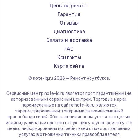
Ремонт ноутбуков iru
Gigabyte
Цены на ремонт
Ремонт ноутбуков Machenike
Aorus
Гарантия
Ремонт ноутбуков DEXP
Maibenben
Отзывы
Ремонт ноутбуков Teclast
Getac
Диагностика
Ремонт ноутбуков CHUWI
Epson
Оплата и доставка
Ремонт ноутбуков Colorful
Philips
FAQ
LG
Контакты
Panasonic
Карта сайта
Irbis
© note-iq.ru
2026
— Ремонт ноутбуков.
Thunderobot
Hasee
Сервисный центр note-iq.ru является пост гарантийным (не
ZTE
авторизованным) сервисным центром. Торговые марки,
перечисленные на сайте note-iq.ru, являются
Hiper
зарегистрированным товарными знаками компаний
Evga
правообладателей. Обозначения используется не с целью
индивидуализации соответствующих услуг по ремонту, а с
Google
целью информирования потребителей о предоставляемых
Echips
услугах в отношении техники правообладателя