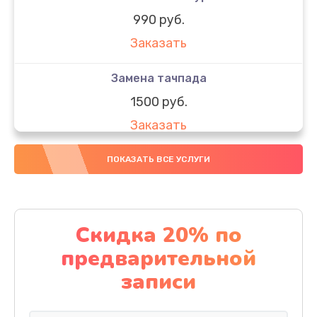
990 руб.
Заказать
Замена тачпада
1500 руб.
Заказать
Замена южного моста
ПОКАЗАТЬ ВСЕ УСЛУГИ
1950 руб.
Заказать
Скидка 20% по
Чистка от пыли
предварительной
1060 руб.
записи
Заказать